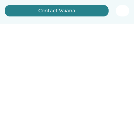
Contact Vaiana
English
How it works
Help
Terms & Privacy
Pricing
Company details
Babysits for Work
Community standards