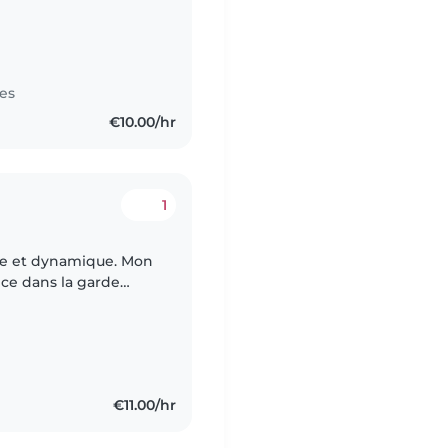
es
€10.00/hr
1
 et dynamique. Mon
nce dans la garde
n de l'agence
€11.00/hr