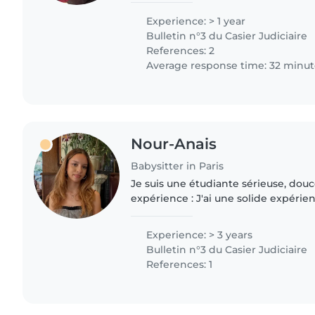
couramment l'espagnol,..
Experience: > 1 year
Bulletin n°3 du Casier Judiciaire
References: 2
Average response time: 32 minut
Nour-Anais
Babysitter in Paris
Je suis une étudiante sérieuse, douce
expérience : J'ai une solide expérie
d'enfants grâce à mon travail au sei
Kinougarde Ce cadre..
Experience: > 3 years
Bulletin n°3 du Casier Judiciaire
References: 1