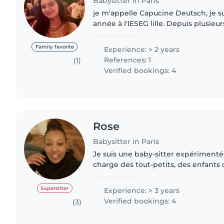
Babysitter in Paris
je m'appelle Capucine Deutsch, je s
année à l'IESEG lille. Depuis plusieur
baby-sitting que ce soit pour des f
petites cousines...
Family favorite
Experience: > 2 years
References: 1
(1)
Verified bookings: 4
Rose
Babysitter in Paris
Je suis une baby-sitter expérimenté
charge des tout-petits, des enfants 
des enfants d'âge scolaire. Avec 3 an
responsable,..
Supersitter
Experience: > 3 years
Verified bookings: 4
(3)