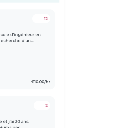
12
cole d'ingénieur en
 recherche d'un
ts de toute age. J'ai
€10.00/hr
2
 Humaines