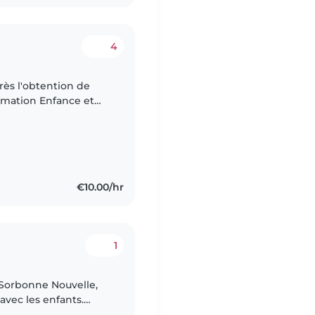
4
imation Enfance et
 parcours en
€10.00/hr
1
a Sorbonne Nouvelle,
 avec les enfants.
trilingue, je parle