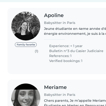
Apoline
Babysitter in Paris
Jeune étudiante en 4eme année d'é
énergie environnement, je suis à la
emploi de baby-sitter pour des enfan
fait un voyage humanitaire..
Family favorite
Experience: < 1 year
Bulletin n°3 du Casier Judiciaire
(1)
References: 1
Verified bookings: 1
Meriame
Babysitter in Paris
Chers parents, Je m’appelle Meriame et j’ai 30 ans.
Étudiante en Master en Ressources