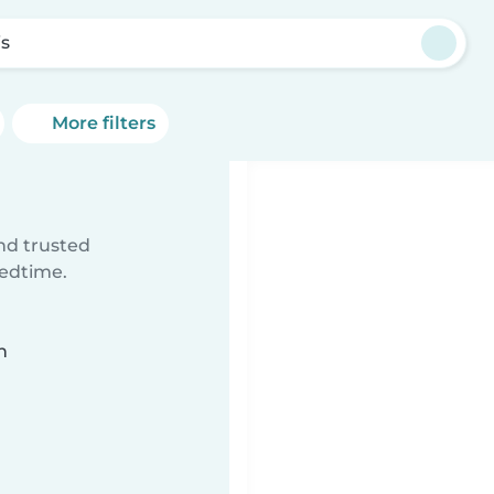
is
More filters
ind trusted
bedtime.
n