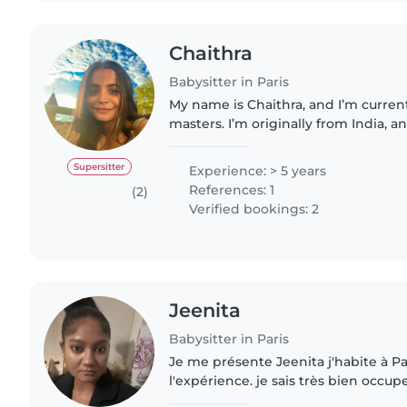
Chaithra
Babysitter in Paris
My name is Chaithra, and I’m curre
masters. I’m originally from India, 
only child, I grew up in a large fami
From my teenage..
Supersitter
Experience: > 5 years
References: 1
(2)
Verified bookings: 2
Jeenita
Babysitter in Paris
Je me présente Jeenita j'habite à Pari
l'expérience. je sais très bien occupe
garde les jumelles .Actuellement je 