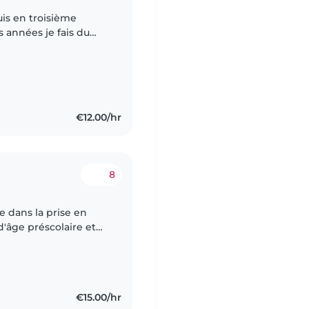
uis en troisième
s années je fais du
amilles ou pour mes
€12.00/hr
8
e dans la prise en
d'âge préscolaire et
s d'expérience, je suis
€15.00/hr