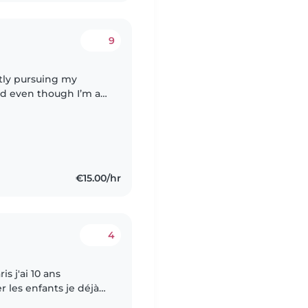
9
ntly pursuing my
and even though I’m an
ly with many cousins.
€15.00/hr
4
s j'ai 10 ans
r les enfants je déjà
travaille avec une