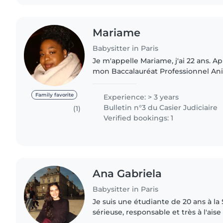
Mariame
Babysitter in Paris
Je m'appelle Mariame, j'ai 22 ans. Après l'obtention de
mon Baccalauréat Professionnel An
Personnes Âgées, j'ai poursuivi mon
préparant un CAP Accompagnant..
Family favorite
Experience: > 3 years
Bulletin n°3 du Casier Judiciaire
(1)
Verified bookings: 1
Ana Gabriela
Babysitter in Paris
Je suis une étudiante de 20 ans à l
sérieuse, responsable et très à l'aise
Ayant grandi dans un environnement 