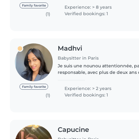
famille qui a..
Family favorite
Experience: > 8 years
Verified bookings: 1
(1)
Madhvi
Babysitter in Paris
Je suis une nounou attentionnée, pa
responsable, avec plus de deux ans 
m'occuper des enfants, jouer avec eu
grandir. Je suis également..
Family favorite
Experience: > 2 years
Verified bookings: 1
(1)
Capucine