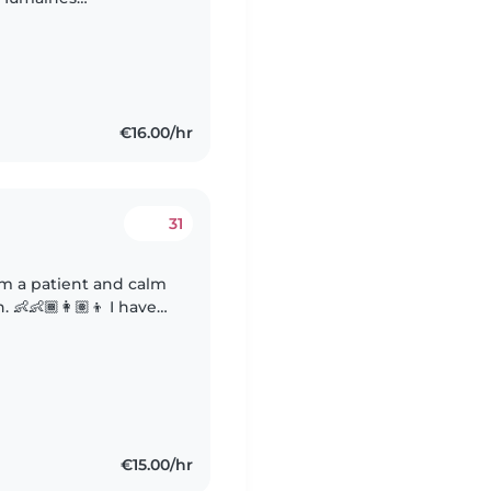
€16.00/hr
31
ave
ged 1 month to 14
€15.00/hr