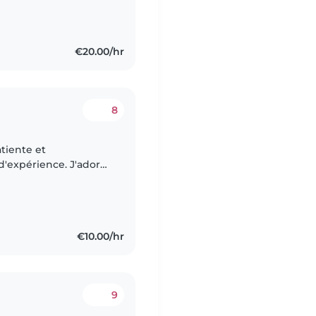
€20.00/hr
8
tiente et
d'expérience. J'adore
x et les aider à
€10.00/hr
9