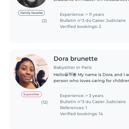
Internationales et titulaire du BAFA, j’ai plusieurs années
d’expérience dans la garde..
Family favorite
Experience: > 11 years
Bulletin n°3 du Casier Judiciaire
(2)
Verified bookings: 2
Dora brunette
Babysitter in Paris
Hello😀👋🏾 My name is Dora, and I am a patient and calm
person who loves caring for children. 👶👶🏾👩🏽👦 I h
experience looking after children a
years, ensuring their..
Supersitter
Experience: > 3 years
Bulletin n°3 du Casier Judiciaire
(12)
References: 1
Verified bookings: 14