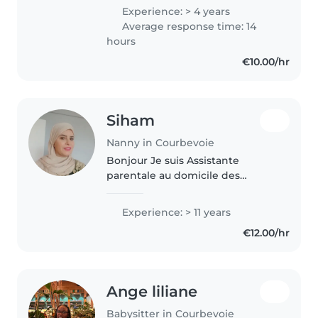
voyager à travers le monde,
Experience: > 4 years
j'aime cuisiner, j'adore les chiens
Average response time: 14
et j'ai de l'expérience..
hours
€10.00/hr
Siham
Nanny in Courbevoie
Bonjour Je suis Assistante
parentale au domicile des
parents . Avec plus de 15 ans
d'expérience auprès des enfants
Experience: > 11 years
en familles, écoles et crèches, je
€12.00/hr
propose mes services de garde..
Ange liliane
Babysitter in Courbevoie