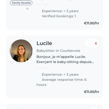
facilement aux besoins de
Family favorite
chaque enfant ainsi qu’aux
(1)
Experience: > 3 years
attentes des parents. Je veille à
Verified bookings: 1
offrir un environnement
€11.00/hr
bienveillant,..
Lucile
6
Babysitter in Courbevoie
Bonjour, je m’appelle Lucile.
Exerçant le baby-sitting depuis
maintenant 2 ans de façon
régulière avec trois filles de 2, 9
Experience: > 3 years
et 11 ans j’ai pu acquérir de
Average response time: 6
nombreuses compétences. Je..
hours
€11.00/hr