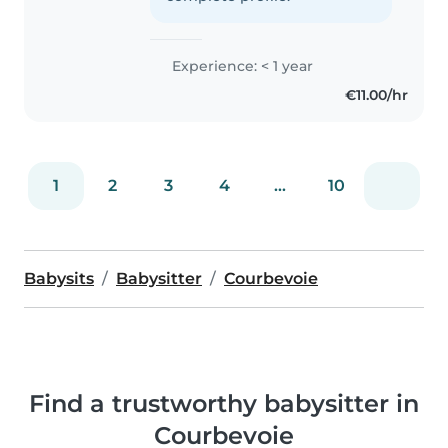
expérience en aumônerie..
Experience: < 1 year
€11.00/hr
1
2
3
4
...
10
Babysits
Babysitter
Courbevoie
Find a trustworthy babysitter in
Courbevoie