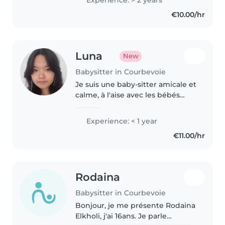
expériences. Deux ans de
€10.00/hr
bénévolat, d'aide aux devoirs,
trois semaines de..
Luna
New
Babysitter in Courbevoie
Je suis une baby-sitter amicale et
calme, à l'aise avec les bébés
jusqu'aux écoliers. Polyglotte
(anglais, mandarin et français), je
Experience: < 1 year
propose des activités créatives
€11.00/hr
comme le dessin..
Rodaina
Babysitter in Courbevoie
Bonjour, je me présente Rodaina
Elkholi, j'ai 16ans. Je parle