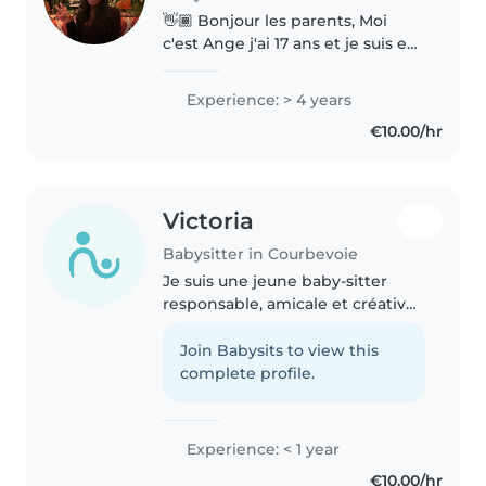
👋🏾 Bonjour les parents, Moi
c'est Ange j'ai 17 ans et je suis en
terminale générale à Courbevoie.
Je me porte volontaire pour
Experience: > 4 years
assurer quelques temps de
€10.00/hr
baby-sitting le vendredi soir..
Victoria
Babysitter in Courbevoie
Je suis une jeune baby-sitter
responsable, amicale et créative,
prête à prendre soin de vos
enfants avec bienveillance. J'ai
Join Babysits to view this
une expérience avec les enfants
complete profile.
en âge préscolaire et je..
Experience: < 1 year
€10.00/hr