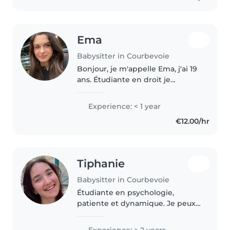
Ema
Babysitter in Courbevoie
Bonjour, je m'appelle Ema, j'ai 19
ans. Étudiante en droit je
propose mes services de baby-
sitting pour garder vos enfants
Experience: < 1 year
en toute sécurité.
€12.00/hr
Tiphanie
Babysitter in Courbevoie
Étudiante en psychologie,
patiente et dynamique. Je peux
garder vos enfants en toute
confiance grâce à mes
Experience: > 2 years