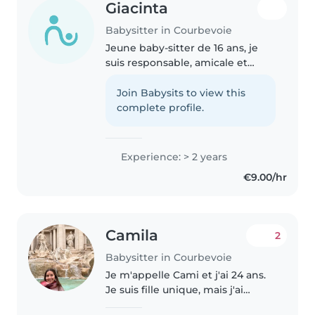
Giacinta
Babysitter in Courbevoie
Jeune baby-sitter de 16 ans, je
suis responsable, amicale et
empathique. Avec 2 ans
d'expérience auprès des enfants
Join Babysits to view this
de tout âge (de la petite enfance
complete profile.
au primaire), je peux garder..
Experience: > 2 years
€9.00/hr
Camila
2
Babysitter in Courbevoie
Je m'appelle Cami et j'ai 24 ans.
Je suis fille unique, mais j'ai
beaucoup de cousins. J'adore