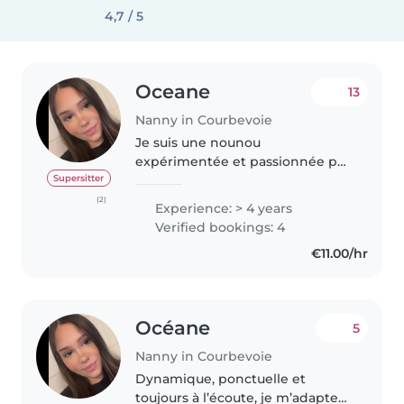
4,7 / 5
Oceane
13
Nanny in Courbevoie
Je suis une nounou
expérimentée et passionnée par
le travail avec les enfants. Avec 3
Supersitter
années d'expérience auprès de
(2)
Experience: > 4 years
différents groupes d'âge, de la
Verified bookings: 4
petite enfance à l'adolescence,..
€11.00/hr
Océane
5
Nanny in Courbevoie
Dynamique, ponctuelle et
toujours à l’écoute, je m’adapte