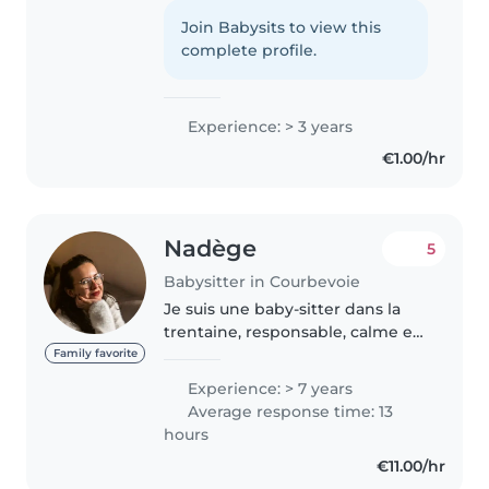
couramment la langue française
et arabe, je me débrouille pas
Join Babysits to view this
mal en espagnole. Je suis
complete profile.
scolarisé au lycée Lucie Aubrac..
Experience: > 3 years
€1.00/hr
Nadège
5
Babysitter in Courbevoie
Je suis une baby-sitter dans la
trentaine, responsable, calme et
attentive. J'ai 7 ans d'expérience
Family favorite
auprès des bébés, des tout-
Experience: > 7 years
petits en crèche et plusieurs
Average response time: 13
expériences auprès des..
hours
€11.00/hr