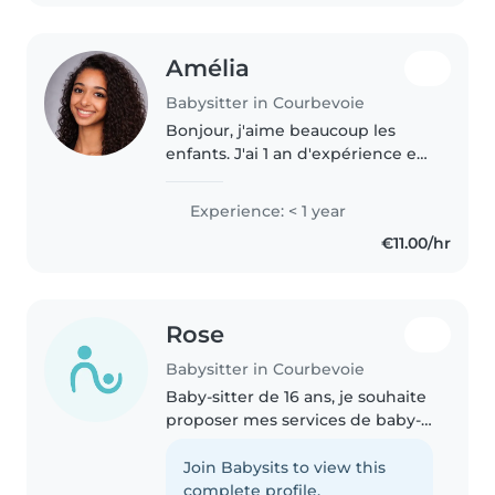
Amélia
Babysitter in Courbevoie
Bonjour, j'aime beaucoup les
enfants. J'ai 1 an d'expérience et
j'ai suivi une formation de baby-
sitting avec la mairie de
Experience: < 1 year
Courbevoie. Je serai ravie de vous
€11.00/hr
rendre service et de prendre..
Rose
Babysitter in Courbevoie
Baby-sitter de 16 ans, je souhaite
proposer mes services de baby-
sitter. Je suis une personne
sérieuse, responsable et à l'aise
Join Babysits to view this
avec les enfants. Grâce à mon
complete profile.