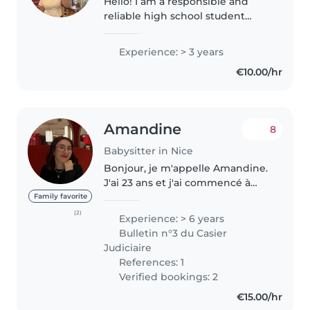
Hello! I am a responsible and
reliable high school student
currently in Première in France. I
enjoy taking care of children,
Experience: > 3 years
helping with homework, and
€10.00/hr
organizing fun and safe
activities...
Amandine
8
Babysitter in Nice
Bonjour, je m'appelle Amandine.
J'ai 23 ans et j'ai commencé à
faire du baby-sitting à l'âge de 15
Family favorite
ans. J'ai un très bon contact avec
(2)
Experience: > 6 years
les enfants. J'ai fait deux années
Bulletin n°3 du Casier
en école d'infirmière..
Judiciaire
References: 1
Verified bookings: 2
€15.00/hr