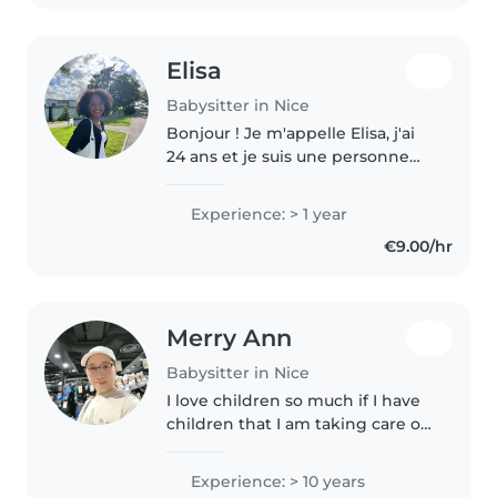
Elisa
Babysitter in Nice
Bonjour ! Je m'appelle Elisa, j'ai
24 ans et je suis une personne
sérieuse, bienveillante et
responsable. J'ai passé un an aux
Experience: > 1 year
États-Unis en tant qu'au pair, où
€9.00/hr
je me suis occupée..
Merry Ann
Babysitter in Nice
I love children so much if I have
children that I am taking care of
I do love them as my own I am
discreet,loving , patience,reliable
Experience: > 10 years
honest and hardworking always