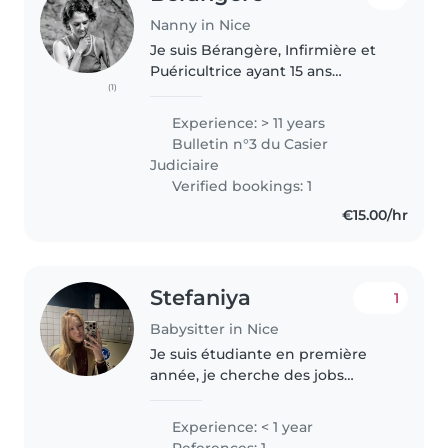
Nanny in Nice
Je suis Bérangère, Infirmière et
Puéricultrice ayant 15 ans
(1)
d'expérience en pédiatrie,
néonatalogie, urgences
Experience: > 11 years
pédiatriques et pédopsychiatrie.
Bulletin n°3 du Casier
J'ai quitté mon poste à Lenval et
Judiciaire
suis..
Verified bookings: 1
€15.00/hr
Stefaniya
1
Babysitter in Nice
Je suis étudiante en première
année, je cherche des jobs
étudiants ! Souriante, dynamique
et responsable, j'adore rendre
Experience: < 1 year
service. Je suis ravie de prendre
References: 1