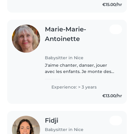
€15.00/hr
make sure that I..
Marie-Marie-
Antoinette
Babysitter in Nice
J'aime chanter, danser, jouer
avec les enfants. Je monte des
petites saynètes, je suis
imaginative. J'ai fait le
Experience: > 3 years
conservatoire d'art dramatique.
€13.00/hr
Je suis attentionnée et à
l'écoute..
Fidji
Babysitter in Nice