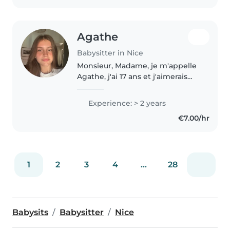
Agathe
Babysitter in Nice
Monsieur, Madame, je m'appelle
Agathe, j'ai 17 ans et j'aimerais
pouvoir aider des familles pour la
garde d'enfants durant l'été
Experience: > 2 years
principalement mais aussi
€7.00/hr
durant l'année scolaire en..
1
2
3
4
...
28
Babysits
Babysitter
Nice