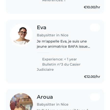
soin des enfants. J'adore..
€10.00/hr
Eva
Babysitter in Nice
Je m'appelle Eva, je suis une
jeune animatrice BAFA issue
d'une grande famille. J'ai
l'habitude de m'occuper
Experience: < 1 year
d'enfants de maternelle, en
Bulletin n°3 du Casier
organisant des activités
Judiciaire
manuelles, des jeux..
€12.00/hr
Aroua
Babysitter in Nice