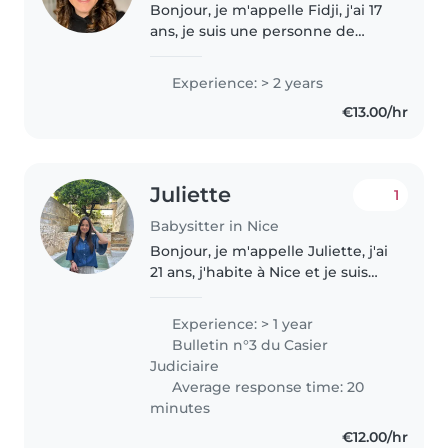
Bonjour, je m'appelle Fidji, j'ai 17
ans, je suis une personne de
confiance et responsable. J'ai
mon diplôme de premier
Experience: > 2 years
secours (psc1) J'ai un petit frere
€13.00/hr
sur qui j'ai deja veillé..
Juliette
1
Babysitter in Nice
Bonjour, je m'appelle Juliette, j'ai
21 ans, j'habite à Nice et je suis
diplômée en bts management
hôtellerie. Depuis maintenant
Experience: > 1 year
trois ans, en dehors de mes
Bulletin n°3 du Casier
études et pendant mon temps..
Judiciaire
Average response time: 20
minutes
€12.00/hr