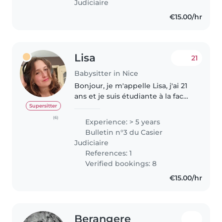
Judiciaire
€15.00/hr
Lisa
21
Babysitter in Nice
Bonjour, je m'appelle Lisa, j'ai 21
ans et je suis étudiante à la fac
de droit de Nice. Si je devais me
Supersitter
qualifier, je dirai que je suis
(6)
Experience: > 5 years
quelqu'un de ponctuelle,
Bulletin n°3 du Casier
sérieuse, patiente,..
Judiciaire
References: 1
Verified bookings: 8
€15.00/hr
Berangere