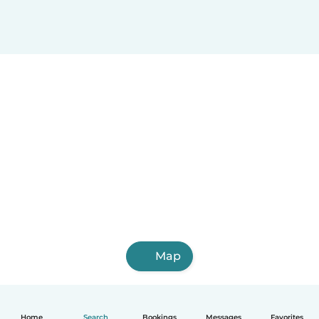
Map
Home
Search
Bookings
Messages
Favorites