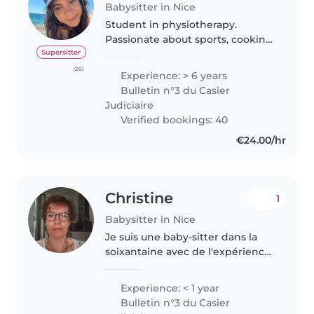
Babysitter in Nice
Student in physiotherapy.
Passionate about sports, cooking
and books. I'm a good listener
Supersitter
and responsible. I am fluent in
(26)
Experience: > 6 years
English and have some
Bulletin n°3 du Casier
knowledge of Spanish. I have a
Judiciaire
good..
Verified bookings: 40
€24.00/hr
Christine
1
Babysitter in Nice
Je suis une baby-sitter dans la
soixantaine avec de l'expérience
en petite enfance. Bien que je
n'aie pas encore complété mon
Experience: < 1 year
CAP Petite Enfance, j'ai suivi des
Bulletin n°3 du Casier
formations spécialisées..