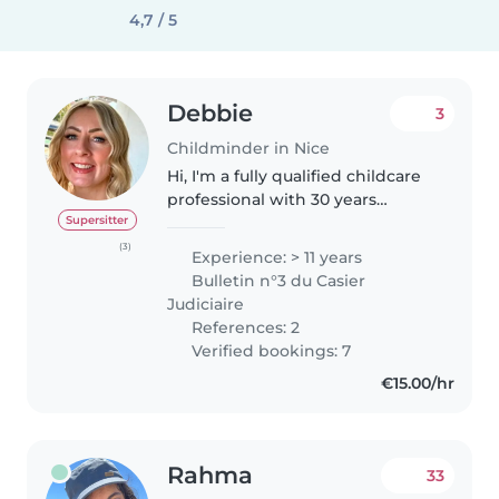
4,7 / 5
Debbie
3
Childminder in Nice
Hi, I'm a fully qualified childcare
professional with 30 years
experience. I currently work at
Supersitter
Alder Hey children's hospital in
(3)
Experience: > 11 years
Liverpool UK as a play leader
Bulletin n°3 du Casier
providing normalizing,..
Judiciaire
References: 2
Verified bookings: 7
€15.00/hr
Rahma
33