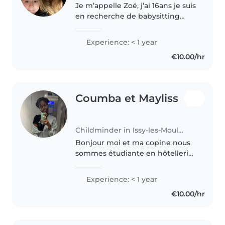
Je m’appelle Zoé, j’ai 16ans je suis
en recherche de babysitting
pour les vendredi soir ou samedi
soir. Je suis très sérieuse, je
Experience: < 1 year
connais les bases de la cuisine et
€10.00/hr
je peux faire les..
Coumba et Mayliss
Childminder in Issy-les-Moulineaux
Bonjour moi et ma copine nous
sommes étudiante en hôtellerie
restauration , on beaucoup lire
des mangas , cuisinez et faire
Experience: < 1 year
des activités ! (On a 15ans )
€10.00/hr