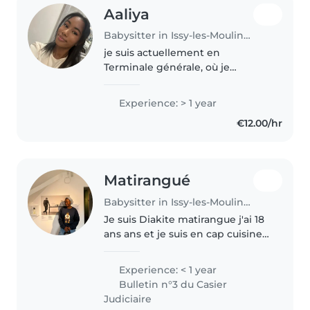
Aaliya
Babysitter in Issy-les-Moulineaux
je suis actuellement en
Terminale générale, où je
prépare un baccalauréat général
avec les spécialités HGGSP et
Experience: > 1 year
SES. Je suis une personne
€12.00/hr
sérieuse, patiente, responsable
et toujours..
Matirangué
Babysitter in Issy-les-Moulineaux
Je suis Diakite matirangue j'ai 18
ans ans et je suis en cap cuisine
j'aimerais faire ce travail car je
veux développer mes
Experience: < 1 year
expériences et auusi pour mes
Bulletin n°3 du Casier
besoins personnels !
Judiciaire