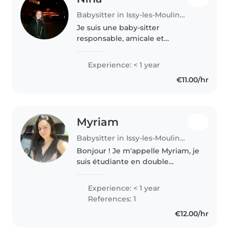
Babysitter in Issy-les-Moulineaux
Je suis une baby-sitter
responsable, amicale et
empathique, prête à s'occuper
de vos enfants avec soin et
Experience: < 1 year
attention. Actuellement en
€11.00/hr
année préparatoire aux études
supérieures en sciences..
Myriam
Babysitter in Issy-les-Moulineaux
Bonjour ! Je m'appelle Myriam, je
suis étudiante en double
diplôme International Law &
Finance à l'EDHEC business
Experience: < 1 year
School. J'aime passer du temps
References: 1
avec les enfants, jouer avec eux
€12.00/hr
et..