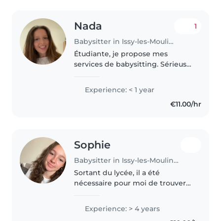
Nada
1
Babysitter in Issy-les-Moulineaux
Étudiante, je propose mes
services de babysitting. Sérieuse,
responsable et dynamique,
j'aime m'occuper des enfants et
Experience: < 1 year
partager avec eux des moments
€11.00/hr
à la fois ludiques et éducatifs...
Sophie
Babysitter in Issy-les-Moulineaux
Sortant du lycée, il a été
nécessaire pour moi de trouver
un petit job de manière à me
faire un peu d'argent. Aimant
Experience: > 4 years
beaucoup les enfants et étant de