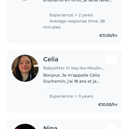
de prendre soin de vos enfants.
Exerçant déjà de la garde
Experience: > 2 years
d'enfants depuis 2ans et étant
Average response time: 28
moi-même issue d'une famille
minutes
nombreuse,..
€11.00/hr
Celia
Babysitter in Issy-les-Moulineaux
Bonjour, Je m'appelle Célia
Duchemin, j'ai 18 ans et je
propose mes services de baby-
sitting. J'ai plusieurs années
Experience: > 3 years
d'expérience, ayant commencé
€10.00/hr
le baby-sitting dès l'âge de 16
ans,..
Nina