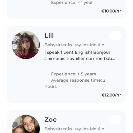
Experience: < 1 year
enfants. J’aime travailler avec les
€10.00/hr
enfants ainsi que..
Lili
Babysitter in Issy-les-Moulineaux
I speak fluent English! Bonjour!
J'aimerais travailler comme baby-
sitter en plus de mes études en
art plastiques. Je suis sensible et
Experience: > 5 years
de nature calme mais j'aime
Average response time: 2
aussi jouer et courir..
hours
€12.00/hr
Zoe
Babysitter in Issy-les-Moulineaux