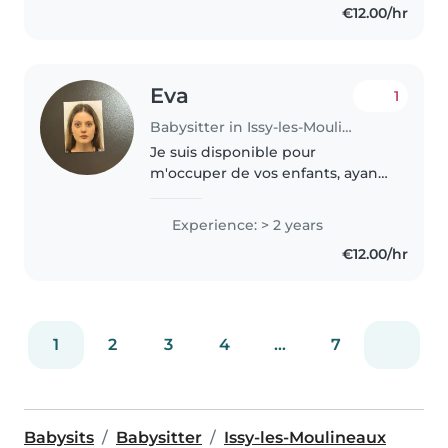
€12.00/hr
Eva
1
Babysitter in Issy-les-Moulineaux
Je suis disponible pour
m'occuper de vos enfants, ayant
une grande expérience et ayant
plusieurs frères et soeurs, je suis
Experience: > 2 years
prête à m'occuper d'enfants de
€12.00/hr
tout âge. Enthousiaste, c'est..
1
2
3
4
...
7
Babysits
Babysitter
Issy-les-Moulineaux