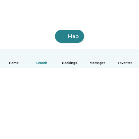
Map
Home
Search
Bookings
Messages
Favorites
English
How it works
Help
Terms & Privacy
Pricing
Company details
Babysits for Work