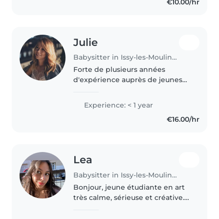
€10.00/hr
nature calme et patiente, le
babysitting..
Julie
Babysitter in Issy-les-Moulineaux
Forte de plusieurs années
d'expérience auprès de jeunes
enfants, je suis une personne
sérieuse, bienveillante, patiente
Experience: < 1 year
et dynamique. J'accorde une
€16.00/hr
grande importance à la sécurité,..
Lea
Babysitter in Issy-les-Moulineaux
Bonjour, jeune étudiante en art
très calme, sérieuse et créative.
Je souhaiterais partager mon
savoir et ma familiarité pour les