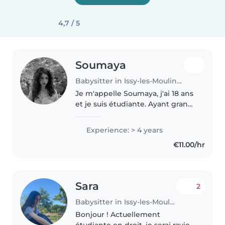
4,7 / 5
Soumaya
Babysitter in Issy-les-Moulineaux
Je m'appelle Soumaya, j'ai 18 ans
et je suis étudiante. Ayant grandi
entourée de frères et sœurs, j'ai
l'habitude de m'occuper
Experience: > 4 years
d'enfants au quotidien et je suis
€11.00/hr
très à l'aise avec..
Sara
2
Babysitter in Issy-les-Moulineaux
Bonjour ! Actuellement
étudiante en droit, je serai ravie