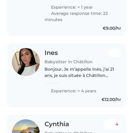
expérience avec eux. Je suis
Experience: < 1 year
quelqu'un de responsable, fiable,
Average response time: 22
toujours prête à m'adapter..
minutes
€9.00/hr
Ines
Babysitter in Châtillon
Bonjour, Je m’appelle Inès, j’ai 21
ans, je suis située à Châtillon
dans le 92 et je suis titulaire du
BAFA. Je suis animatrice auprès
Experience: > 4 years
des enfants depuis 3 ans. J’ai
€12.00/hr
effectué plusieurs..
Cynthia
4