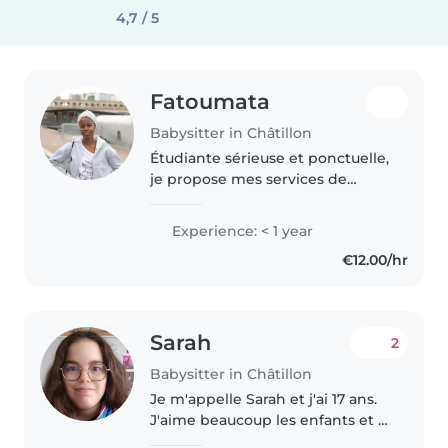
4,7 / 5
Fatoumata
Babysitter in Châtillon
Étudiante sérieuse et ponctuelle,
je propose mes services de
baby-sitting en soirée ou week-
end. Je suis à l’aise avec les
Experience: < 1 year
enfants de tous âges, je peux les
€12.00/hr
accompagner dans leurs..
Sarah
2
Babysitter in Châtillon
Je m'appelle Sarah et j'ai 17 ans.
J'aime beaucoup les enfants et je
souhaite enrichir mon