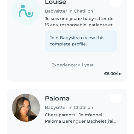
Louise
Babysitter in Châtillon
Je suis une jeune baby-sitter de
16 ans, responsable, patiente et
calme. J'ai 1 an d'expérience
dans la garde d'enfants d'âge
Join Babysits to view this
préscolaire et élémentaire. Je
complete profile.
parle français et peux..
Experience: > 1 year
€5.00/hr
Paloma
Babysitter in Châtillon
Chers parents , Je m'appel
Paloma Berenguer Bachelet j'ai
18 ans et je suis en L2 AES à
l'université Paris 1 Panthéon