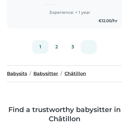
Clamart et à Châtillon dans le 92,
j'ai sport les jeudi de 19h à 20h et
Experience: < 1 year
vendredi jusqu'à 21h, et je finis
€12.00/hr
les cours à 17h15..
1
2
3
Babysits
Babysitter
Châtillon
Find a trustworthy babysitter in
Châtillon