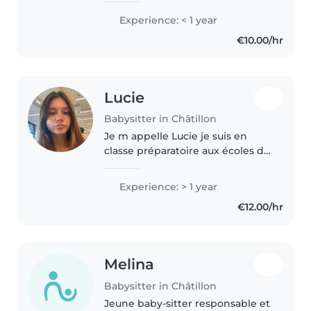
deux petits frères et entourée de
Experience: < 1 year
nombreux cousins et cousines,
€10.00/hr
j'ai l'habitude de m'occuper..
Lucie
Babysitter in Châtillon
Je m appelle Lucie je suis en
classe préparatoire aux écoles de
commerce, je suis donc sérieuse,
ambitieuse et responsable. J'ai l
Experience: > 1 year
habitude de faire du babysitting
€12.00/hr
avec des enfants..
Melina
Babysitter in Châtillon
Jeune baby-sitter responsable et