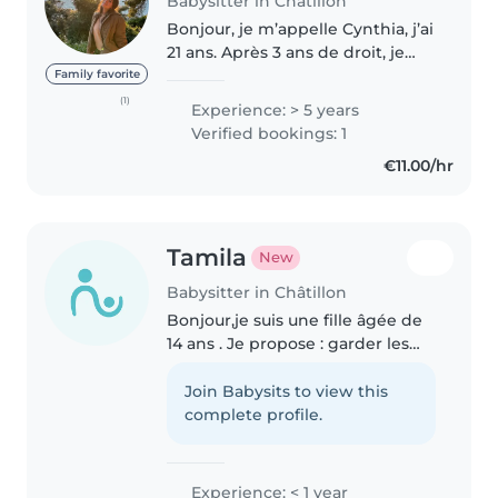
Babysitter in Châtillon
Bonjour, je m’appelle Cynthia, j’ai
21 ans. Après 3 ans de droit, je
me dirige maintenant dans de
Family favorite
nouvelles études dans
(1)
Experience: > 5 years
l’immobilier. À côté de cela, je
Verified bookings: 1
fais des babysittings depuis..
€11.00/hr
Tamila
New
Babysitter in Châtillon
Bonjour,je suis une fille âgée de
14 ans . Je propose : garder les
enfants en toute sécurité,aider
aux devoirs ,préparer un goûter
Join Babysits to view this
simple ,faire des activités
complete profile.
comme lire,jouer , ce..
Experience: < 1 year