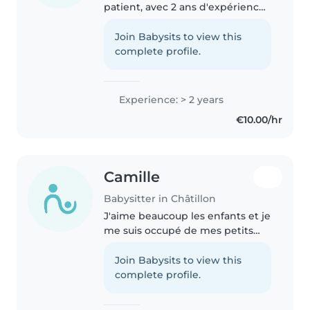
patient, avec 2 ans d'expérience
avec les bébés, les tout-petits, les
enfants d'âge préscolaire et les
Join Babysits to view this
écoliers. J'adore dessiner, lire des
complete profile.
histoires..
Experience: > 2 years
€10.00/hr
Camille
Babysitter in Châtillon
J'aime beaucoup les enfants et je
me suis occupé de mes petits
cousins tout petit, je suis assez
sociable et j'aime parler au
Join Babysits to view this
enfants et faire des jeux avec
complete profile.
eux. Je suis créatif et..