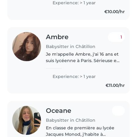
Experience: > 1 year
Sorbonne . Étant titulaire du
€10.00/hr
diplôme des premiers secours
et..
Ambre
1
Babysitter in Châtillon
Je m'appelle Ambre, j'ai 16 ans et
suis lycéenne à Paris. Sérieuse et
consciencieuse, j'aime le contact
avec les enfants. Je m'occupe
Experience: > 1 year
souvent de mon petit frère et
€11.00/hr
des enfants en bas..
Oceane
Babysitter in Châtillon
En classe de première au lycée
Jacques Monod, j'habite à