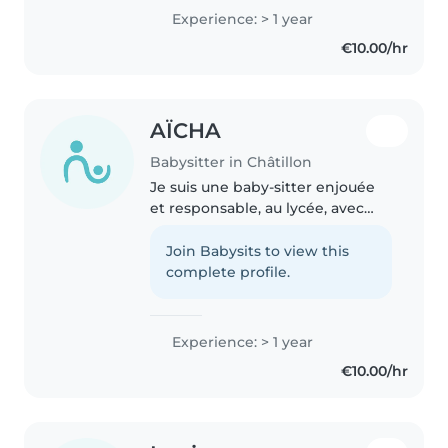
Experience: > 1 year
€10.00/hr
AÏCHA
Babysitter in Châtillon
Je suis une baby-sitter enjouée
et responsable, au lycée, avec
une année d'expérience en
garde d'enfants. j'aime lire des
Join Babysits to view this
histoires et jouer avec les
complete profile.
enfants. Je suis à l'aise pour..
Experience: > 1 year
€10.00/hr