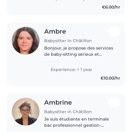
€6.00/hr
Ambre
Babysitter in Châtillon
Bonjour, je propose des services
de baby-sitting sérieux et
attentionnés. Âgée de 17 ans, j'ai
de l'expérience en m'occupant
Experience: < 1 year
régulièrement de mes cousins et
€10.00/hr
des enfants de mon immeuble...
Ambrine
Babysitter in Châtillon
Je suis étudiante en terminale
bac professionnel gestion-
administration. Grande sœur de