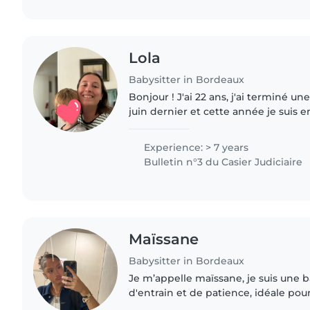
Lola
Babysitter in Bordeaux
Bonjour ! J'ai 22 ans, j'ai terminé une licence de droit en
juin dernier et cette année je suis e
Bordeaux. J'ai commencé à faire du 
Bruxelles où..
Experience: > 7 years
Bulletin n°3 du Casier Judiciaire
Maïssane
Babysitter in Bordeaux
Je m’appelle maïssane, je suis une b
d'entrain et de patience, idéale pou
d'âge préscolaire et élémentaire. Bi