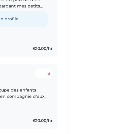
 gardant mes petits
nts. En plus du
e profile.
€10.00/hr
3
ccupe des enfants
e en compagnie d'eux.
ller avec eux, je suis
€10.00/hr