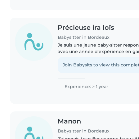
Précieuse ira loïs
Babysitter in Bordeaux
Je suis une jeune baby-sitter respon
avec une année d'expérience en gar
notamment auprès de tout-petits, d
préscolaire et d'écoliers...
Join Babysits to view this complet
Experience: > 1 year
Manon
Babysitter in Bordeaux
J'aimerais travailler comme baby-si