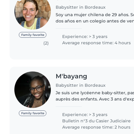
Babysitter in Bordeaux
Soy una mujer chilena de 29 años. S
dos años en un colegio antes de ven
donde trabajé muy de cerca con tod
incluyendo con necesidades..
Family favorite
Experience: > 3 years
Average response time: 4 hours
(2)
M'bayang
Babysitter in Bordeaux
Je suis une lycéenne baby-sitter, pas
auprès des enfants. Avec 3 ans d'ex
tout-petits, des enfants d'âge présco
même des..
Family favorite
Experience: > 3 years
Bulletin n°3 du Casier Judiciaire
Average response time: 2 hours