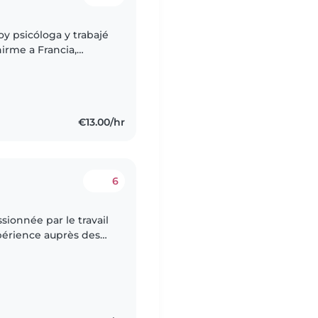
oy psicóloga y trabajé
irme a Francia,
o tipo de niños,
€13.00/hr
6
sionnée par le travail
périence auprès des
laire, primaire et