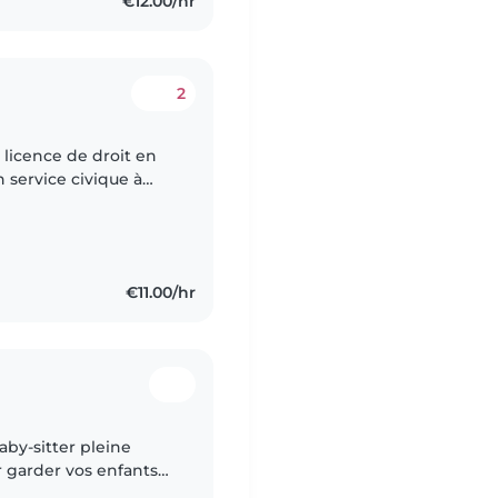
€12.00/hr
2
n service civique à
baby-sitting à
€11.00/hr
aby-sitter pleine
r garder vos enfants
en que jeune, je