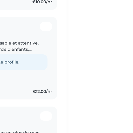
€10.00/hr
sable et attentive,
de d'enfants,
'enfants d'âge
e profile.
€12.00/hr
tter en plus de mes