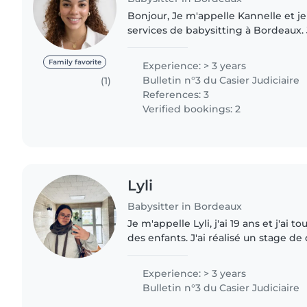
Bonjour, Je m'appelle Kannelle et je propose mes
services de babysitting à Bordeaux. J'ai plusieurs années
d'expérience avec les enfants grâce
que fille au..
Family favorite
Experience: > 3 years
Bulletin n°3 du Casier Judiciaire
(1)
References: 3
Verified bookings: 2
Lyli
Babysitter in Bordeaux
Je m'appelle Lyli, j'ai 19 ans et j'ai
des enfants. J'ai réalisé un stage de
apprendre les bonnes pratiques du b
lequel..
Experience: > 3 years
Bulletin n°3 du Casier Judiciaire