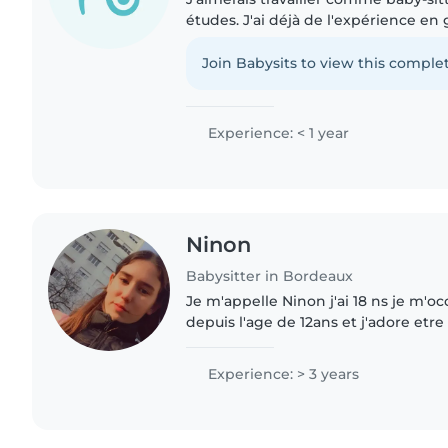
études. J'ai déjà de l'expérience en
frères/sœurs ou même d'autres enfa
babysitting, je suis..
Join Babysits to view this complet
Experience: < 1 year
Ninon
Babysitter in Bordeaux
Je m'appelle Ninon j'ai 18 ns je m'o
depuis l'age de 12ans et j'adore etr
Les enfants sais une passion de travai
quelqu'un..
Experience: > 3 years