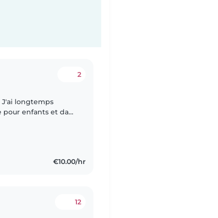
2
e pour enfants et dans
) Je suis
€10.00/hr
12