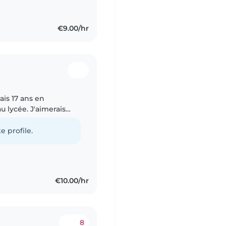
€9.00/hr
ais 17 ans en
u lycée. J'aimerais
 fais régulièrement du
e profile.
€10.00/hr
8