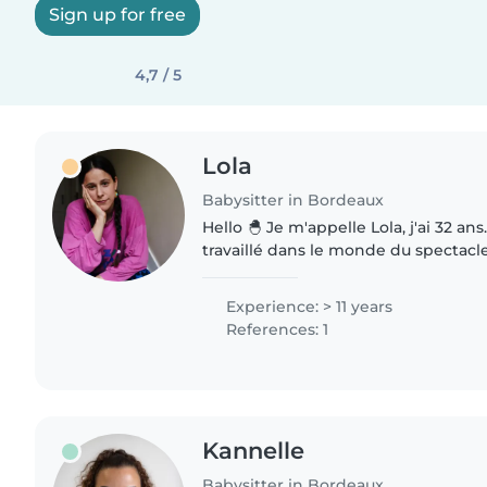
Sign up for free
4,7 / 5
Lola
Babysitter in Bordeaux
Hello 🐣 Je m'appelle Lola, j'ai 32 ans. J'ai longtemps
travaillé dans le monde du spectacl
le social, et aujourd'hui je suis animatrice :
quelqu'un..
Experience: > 11 years
References: 1
Kannelle
Babysitter in Bordeaux