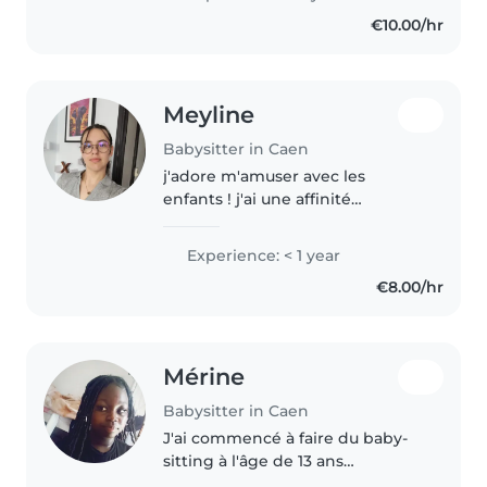
depuis mon plus jeune âge, ce
€10.00/hr
qui m'a permis d'acquérir..
Meyline
Babysitter in Caen
j'adore m'amuser avec les
enfants ! j'ai une affinité
particulière avec eux. je peux
faire à manger, le ménage ou la
Experience: < 1 year
routine du soir, ça ne me pause
€8.00/hr
aucun soucis. je peux faire des..
Mérine
Babysitter in Caen
J'ai commencé à faire du baby-
sitting à l'âge de 13 ans
aujourd'hui j'en ai 16 .J'ai gardé