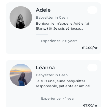
Adele
Babysitter in Caen
Bonjour, je m'appelle Adèle j'ai
19ans.👩🏼 Je suis sérieuse,
organisée, à l'écoute et
attentionnée. J'ai l'habitude de
Experience: > 6 years
m'occuper d'enfants en réalisant
€12.00/hr
des babysitting chaques
semaines..
Léanna
Babysitter in Caen
Je suis une jeune baby-sitter
responsable, patiente et amicale
et grande sœur de 2 filles. Je suis
à l'aise avec les animaux, les
Experience: > 1 year
tâches ménagères et l'aide aux
€7.00/hr
devoirs. J'adore dessiner,..