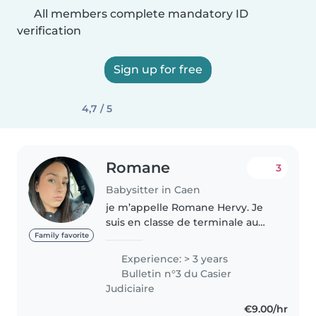
All members complete mandatory ID
verification
Sign up for free
4,7 / 5
Romane
3
Babysitter in Caen
je m’appelle Romane Hervy. Je
suis en classe de terminale au
lycée littré . Je cherche du baby
Family favorite
sitting pour mes vacances. Je
Experience: > 3 years
garde régulièrement mes deux
Bulletin n°3 du Casier
petits frères et fait aussi..
Judiciaire
€9.00/hr