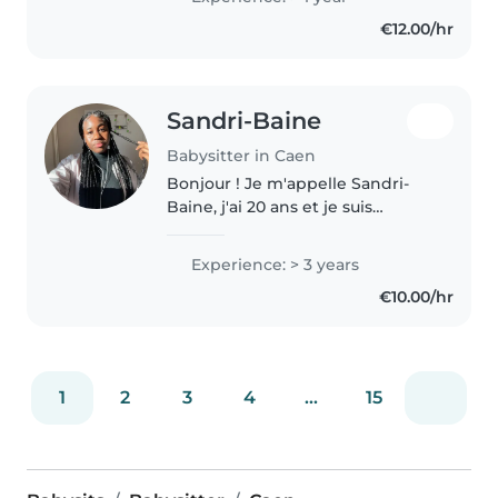
manuelles, la musique et les jeux
€12.00/hr
! Je peux également vous aider..
Sandri-Baine
Babysitter in Caen
Bonjour ! Je m'appelle Sandri-
Baine, j'ai 20 ans et je suis
étudiante à Caen. J'ai l'habitude
de m'occuper des enfants,
Experience: > 3 years
notamment de mes sœurs ainsi
€10.00/hr
que des enfants de ma famille,..
1
2
3
4
...
15