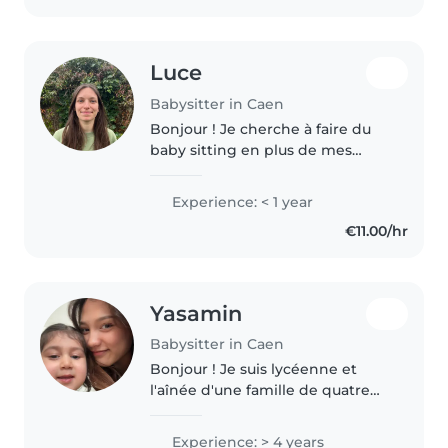
Luce
Babysitter in Caen
Bonjour ! Je cherche à faire du
baby sitting en plus de mes
études. J'apprécie travailler avec
des enfants, c'est pourquoi j'ai
Experience: < 1 year
passé mon BAFA qui m'a permis
€11.00/hr
de travailler quelques..
Yasamin
Babysitter in Caen
Bonjour ! Je suis lycéenne et
l'aînée d'une famille de quatre
enfants. J'ai trois frères et sœurs
plus jeunes dont je m'occupe
Experience: > 4 years