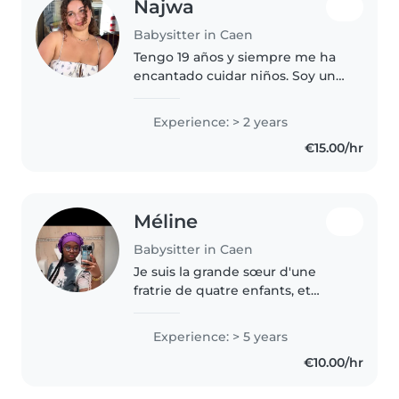
Najwa
Babysitter in Caen
Tengo 19 años y siempre me ha
encantado cuidar niños. Soy una
persona apasionada por el cine,
el teatro, la música y muy curiosa
Experience: > 2 years
sobre todas las formas de arte.
€15.00/hr
Me gusta cocinar y..
Méline
Babysitter in Caen
Je suis la grande sœur d'une
fratrie de quatre enfants, et
depuis mes 10 ans quand mes
parents ne sont pas là, je
Experience: > 5 years
m'occupe de mes frères et
€10.00/hr
sœurs je suis calme et
attentionné, Je fais..