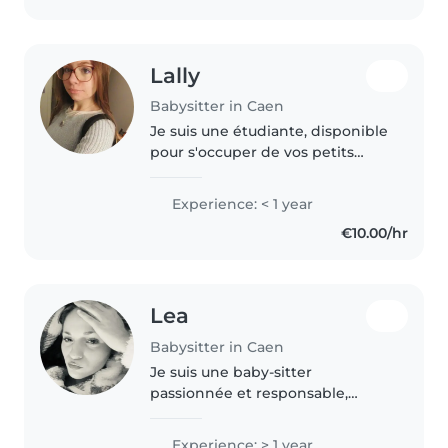
Lally
Babysitter in Caen
Je suis une étudiante, disponible
pour s'occuper de vos petits
loups dès que vous le désirerez.
J'ai de l'expérience dans le
Experience: < 1 year
périscolaire ainsi que dans le
€10.00/hr
babysitting. Je précise..
Lea
Babysitter in Caen
Je suis une baby-sitter
passionnée et responsable,
toujours créative pour occuper
les enfants. J'adore les activités
Experience: > 1 year