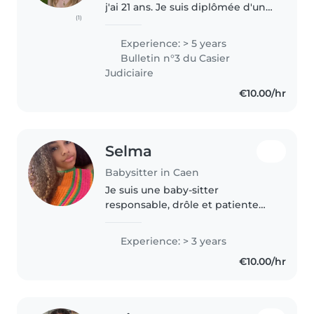
j'ai 21 ans. Je suis diplômée d'une
(1)
licence Sciences de l'éducation,
et actuellement en service
Experience: > 5 years
civique pour lutter contre
Bulletin n°3 du Casier
l'isolement des personnes..
Judiciaire
€10.00/hr
Selma
Babysitter in Caen
Je suis une baby-sitter
responsable, drôle et patiente
avec 3 ans d'expérience en
garde d'enfants (de ma famille),
Experience: > 3 years
spécialisée dans les tout-petits,
€10.00/hr
les enfants d'âge préscolaire et..