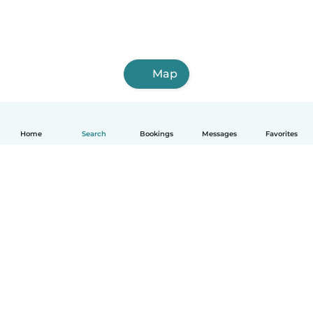
Map
Home
Search
Bookings
Messages
Favorites
English
How it works
Help
Terms & Privacy
Pricing
Company details
Babysits for Work