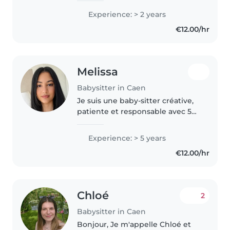
les enfants de mes tantes, des
Experience: > 2 years
frères et sœurs, de mes amis et
€12.00/hr
de mes voisins. . Pendant..
Melissa
Babysitter in Caen
Je suis une baby-sitter créative,
patiente et responsable avec 5
ans d'expérience en garde
d'enfants. Je parle anglais,
Experience: > 5 years
espagnol, français et portugais.
€12.00/hr
J'ai une certification en
premiers..
Chloé
2
Babysitter in Caen
Bonjour, Je m'appelle Chloé et