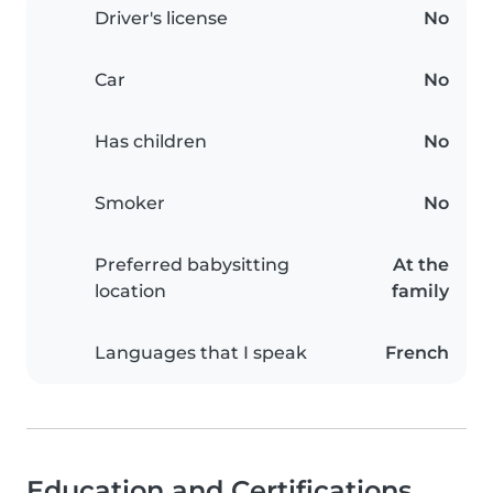
Driver's license
No
Car
No
Has children
No
Smoker
No
Preferred babysitting
At the
location
family
Languages that I speak
French
Education and Certifications