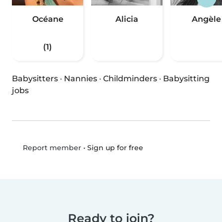
Océane
Alicia
Angèle
(1)
Babysitters
·
Nannies
·
Childminders
·
Babysitting
jobs
•
Sign up for free
Report member
Ready to join?