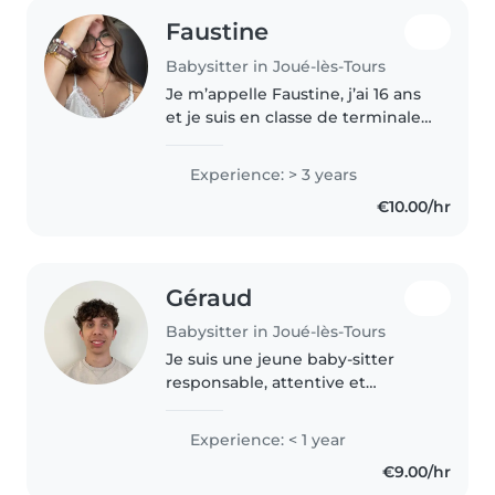
Faustine
Babysitter in Joué-lès-Tours
Je m’appelle Faustine, j’ai 16 ans
et je suis en classe de terminale
durant l’année 2025-2026. Je
passe le bac technologique
Experience: > 3 years
STD2A. J’ai de l’expérience dans
€10.00/hr
le baby-sitting depuis..
Géraud
Babysitter in Joué-lès-Tours
Je suis une jeune baby-sitter
responsable, attentive et
patiente, idéale pour s'occuper
de vos enfants. Bien que je
Experience: < 1 year
débute dans le domaine, je
€9.00/hr
possède un permis de conduire