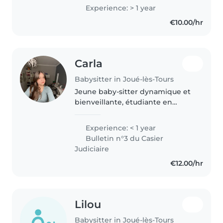
Experience: > 1 year
€10.00/hr
Carla
Babysitter in Joué-lès-Tours
Jeune baby-sitter dynamique et
bienveillante, étudiante en
psychologie. Je suis à l'aise avec
les enfants de tous âges et j'ai
Experience: < 1 year
des compétences en musique et
Bulletin n°3 du Casier
en jeux. Je suis également..
Judiciaire
€12.00/hr
Lilou
Babysitter in Joué-lès-Tours