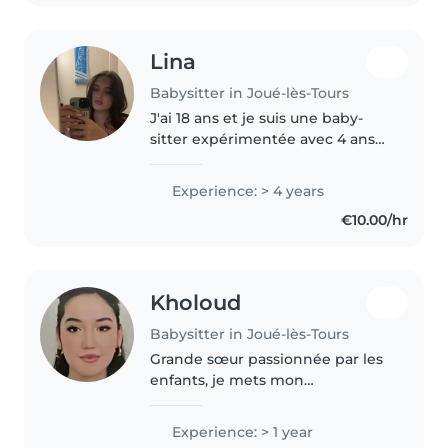
et un certificat..
Lina
Babysitter in Joué-lès-Tours
J'ai 18 ans et je suis une baby-
sitter expérimentée avec 4 ans
d'expérience auprès d'enfants
de tous âges car j'ai beaucoup eu
Experience: > 4 years
à m'occuper de mon frère et ma
€10.00/hr
sœur et je garde souvent..
Kholoud
Babysitter in Joué-lès-Tours
Grande sœur passionnée par les
enfants, je mets mon
dynamisme et mon expérience
familiale au service de vos petits :
Experience: > 1 year
jeux, repas, routine et