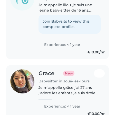
Je m'appelle lilou, je suis une
jeune baby-sitter de 16 ans,
responsable, créative et
attentive aux besoins des
Join Babysits to view this
enfants. Bien que je n'aie pas
complete profile.
d'expérience professionnelle
dans la..
Experience: < 1 year
€10.00/hr
Grace
New
Babysitter in Joué-lès-Tours
Je m'appelle grâce j'ai 27 ans
j'adore les enfants je suis drôle
serieuse je recherche un petit
job je suis disponible tout le
Experience: < 1 year
temps je ferai tout pour que vos
€10.00/hr
enfants se sentent bien..