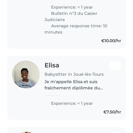
pas d’expérience professionnelle
Experience: < 1 year
mais je garde les enfants de ma
Bulletin n°3 du Casier
famille depuis..
Judiciaire
Average response time: 10
minutes
€10.00/hr
Elisa
Babysitter in Joué-lès-Tours
Je m'appelle Elisa et suis
fraîchement diplômée du
baccalauréat et j'ai sauté une
classe. Soucieuse du bien-être de
Experience: < 1 year
vos enfants, je ferai de mon
€7.50/hr
mieux pour les satisfaire et vous
satisfaire...