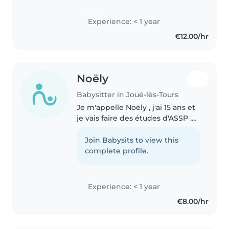
école d'infirmière. J'adore le
contact avec les enfants et j'ai
Experience: < 1 year
déjà l'expérience auprès des plus
€12.00/hr
petits (dès 1 an..
Noëly
Babysitter in Joué-lès-Tours
Je m'appelle Noëly , j'ai 15 ans et
je vais faire des études d'ASSP .
Ma mère est assistante
maternelle donc je connais bien
Join Babysits to view this
le monde des enfants. Je suis
complete profile.
patiente, à l'écoute des..
Experience: < 1 year
€8.00/hr