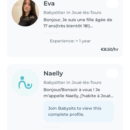
Eva
Babysitter in Joué-lès-Tours
Bonjour, Je suis une fille âgée de
17 ans(très bientôt 18!)
enthousiaste, responsable et à
l'écoute je saurai prendre soin de
Experience: > 1 year
vos petits !! 🫶🏻Je m'occupe
€8.50/hr
régulièrement de mon neveu..
Naelly
Babysitter in Joué-lès-Tours
Bonjour/Bonsoir à vous ! Je
m’appelle Naelly, j’habite à Joué-
lès-Tours et je vais avoir 16ans
cette année. Je suis une fille qui
Join Babysits to view this
a toujours son âme d’enfance,
complete profile.
faire toujours de bulles..