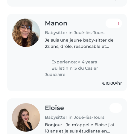
Manon
1
Babysitter in Joué-lès-Tours
Je suis une jeune baby-sitter de
22 ans, drôle, responsable et
attentionnée. J'ai 5 ans
d'expérience auprès des bébés,
Experience: > 4 years
des tout-petits, des enfants
Bulletin n°3 du Casier
d'âge préscolaire, de l'école
Judiciaire
primaire..
€10.00/hr
Eloïse
Babysitter in Joué-lès-Tours
Bonjour ! Je m'appelle Eloïse j'ai
18 ans et je suis étudiante en