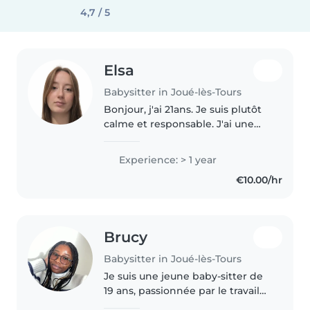
4,7 / 5
Elsa
Babysitter in Joué-lès-Tours
Bonjour, j'ai 21ans. Je suis plutôt
calme et responsable. J'ai une
petite soeur qui me demande
souvent de l'aide pour ses
Experience: > 1 year
devoirs et pleins de petits
€10.00/hr
cousins avec qui j'ai l'habitude..
Brucy
Babysitter in Joué-lès-Tours
Je suis une jeune baby-sitter de
19 ans, passionnée par le travail
avec les enfants. Bien que je n'ai