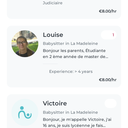
Judiciaire
€8.00/hr
Louise
1
Babysitter in La Madeleine
Bonjour les parents, Étudiante
en 2 ème année de master de
neuropsychologie clinique à
l'université, j'ai une grande
Experience: > 4 years
expérience dans la garde
€8.00/hr
d'enfants. Je suis à l'aise avec les..
Victoire
Babysitter in La Madeleine
Bonjour, je m'appelle Victoire, j'ai
16 ans, je suis lycéenne je fais