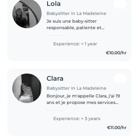
Lola
Babysitter in La Madeleine
Je suis une baby-sitter
responsable, patiente et
empathique. Bien que je n'aie
pas encore d'expérience
Experience: < 1 year
professionnelle, j'adore passer
€10.00/hr
du temps avec les enfants et je
suis douée pour..
Clara
Babysitter in La Madeleine
Bonjour, je m'appelle Clara, j'ai 19
ans et je propose mes services
de baby-sitting. Sérieuse, douce
et responsable, j'aime beaucoup
Experience: > 3 years
m'occuper des enfants et veiller
€11.00/hr
à leur bien-être...