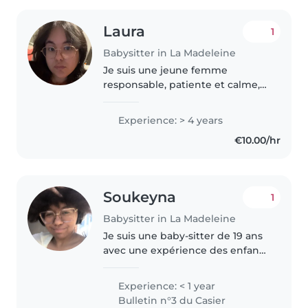
Laura
1
Babysitter in La Madeleine
Je suis une jeune femme
responsable, patiente et calme,
avec 4 ans d'expérience en
garde d'enfants, des bébés aux
Experience: > 4 years
adolescents. Je parle
€10.00/hr
couramment le français et
j'adore dessiner,..
Soukeyna
1
Babysitter in La Madeleine
Je suis une baby-sitter de 19 ans
avec une expérience des enfants
d'âge scolaire et des
adolescents. Ayant déjà travailler
Experience: < 1 year
avec des enfants en bas âge
Bulletin n°3 du Casier
(maternelle) en qu'animatrice..