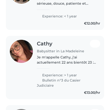
sérieuse, douce, patiente et
responsable. J'ai l'habitude
d'être au contact des enfants
Experience: < 1 year
grâce à mes frères et sœurs.
€12.00/hr
J'aime m'occuper d'eux, jouer
avec..
Cathy
Babysitter in La Madeleine
Je m'appelle Cathy, j'ai
actuellement 22 ans bientôt 23 :)
J'ai un diplôme dans la petite
enfance, travaillant en micro
Experience: > 1 year
crèche depuis bientôt 1 an J'ai
Bulletin n°3 du Casier
egalement de la garde
Judiciaire
d'enfants..
€13.00/hr