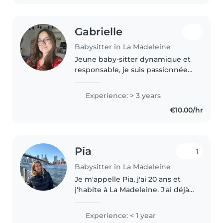
Gabrielle
Babysitter in La Madeleine
Jeune baby-sitter dynamique et
responsable, je suis passionnée
par le travail avec les enfants.
Avec 3 ans d'expérience, je
Experience: > 3 years
m'occupe avec plaisir des
€10.00/hr
enfants de tous âges, des tout-
petits..
Pia
1
Babysitter in La Madeleine
Je m'appelle Pia, j'ai 20 ans et
j'habite à La Madeleine. J'ai déjà
effectué de nombreux
babysitting et grâce à ce site
Experience: < 1 year
j'espère en trouver de nouveaux.