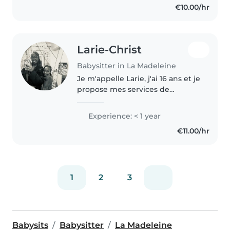
€10.00/hr
Cela c'est toujours très bien..
Larie-Christ
Babysitter in La Madeleine
Je m'appelle Larie, j'ai 16 ans et je
propose mes services de
babysitting sur Lille. J'adore lire,
regarder des séries, jouerde
Experience: < 1 year
sociétés et inventer des petites
€11.00/hr
activités pour occuper..
1
2
3
Babysits
Babysitter
La Madeleine