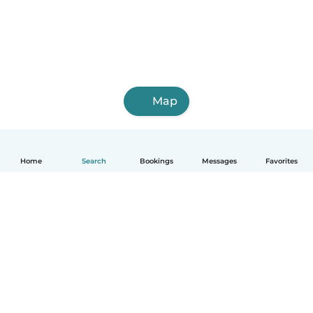
Map
Home
Search
Bookings
Messages
Favorites
English
How it works
Help
Terms & Privacy
Pricing
Company details
Babysits for Work