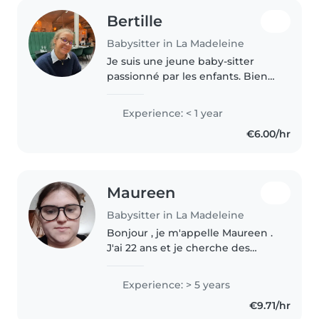
Bertille
Babysitter in La Madeleine
Je suis une jeune baby-sitter
passionné par les enfants. Bien
que je n'aie pas encore
d'expérience professionnelle, j'ai
Experience: < 1 year
de nombreuses qualités pour
€6.00/hr
m'occuper de vos enfants : je
suis..
Maureen
Babysitter in La Madeleine
Bonjour , je m'appelle Maureen .
J'ai 22 ans et je cherche des
baby-sittings car j'adore les
enfants , j'ai plusieurs frères et
Experience: > 5 years
soeurs donc j'ai de l'expérience.
€9.71/hr
Je peux apprendre..