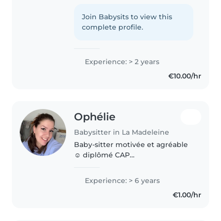
déjà du baby sitting et je
m'occupe aussi de mes cousins
Join Babysits to view this
complete profile.
Experience: > 2 years
€10.00/hr
Ophélie
Babysitter in La Madeleine
Baby-sitter motivée et agréable
☺️ diplômé CAP
Accompagnement Éducatif
Petite et surtout embaucher en
Experience: > 6 years
crèche depuis presque 7 ans je
€1.00/hr
suis de nature patiente, créative
et dynamique...