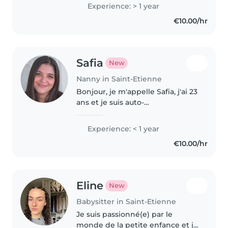
Experience: > 1 year
€10.00/hr
Safia
New
Nanny in Saint-Etienne
Bonjour, je m'appelle Safia, j'ai 23
ans et je suis auto-
entrepreneuse dans le secteur
des services à la personne. Je
Experience: < 1 year
propose des services de garde
€10.00/hr
d'enfants à domicile, que ce soit..
Eline
New
Babysitter in Saint-Etienne
Je suis passionné(e) par le
monde de la petite enfance et je