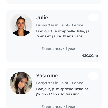
Julie
Babysitter in Saint-Etienne
Bonjour ! Je m'appelle Julie, j'ai
17 ans et j'aurai 18 ans dans
quelques mois. Je suis une
personne sérieuse, douce,
Experience: < 1 year
patiente, manuelle j'aime le
€10.00/hr
design et je suis responsable et..
Yasmine
Babysitter in Saint-Etienne
Bonjour, je m'appelle Yasmine,
j'ai ans 17 ans. Je suis une
personne responsable, calme,
souriante et j'aime beaucoup
Experience: > 1 year