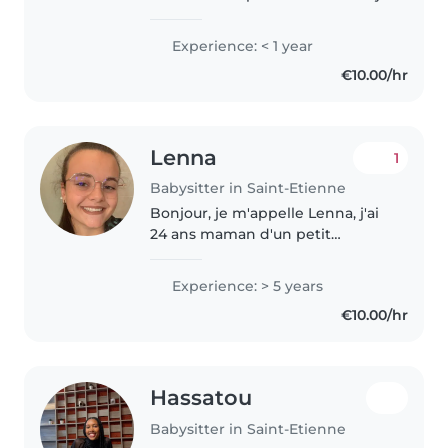
propose une garde responsable
et bienveillante pour
Experience: < 1 year
accompagner vos enfants.
€10.00/hr
Dynamique et patiente, je
m'adapte à tous..
Lenna
1
Babysitter in Saint-Etienne
Bonjour, je m'appelle Lenna, j'ai
24 ans maman d'un petit
garçons. Titulaire d'une licence
en science de l'éducation et d'un
Experience: > 5 years
CAP petite enfance, j'ai acquis
€10.00/hr
une solide expérience auprès..
Hassatou
Babysitter in Saint-Etienne