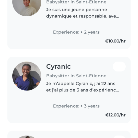
Babysitter in Saint-Etienne
Je suis une jeune personne
dynamique et responsable, avec
deux ans d'expérience en garde
d'enfants, principalement avec
Experience: > 2 years
des enfants d'âge préscolaire et
€10.00/hr
scolaire. Je suis à l'aise..
Cyranic
Babysitter in Saint-Etienne
Je m’appelle Cyranic, j’ai 22 ans
et j’ai plus de 3 ans d’expérience
dans la garde d’enfants. Être
baby-sitter est pour moi un vrai
Experience: > 3 years
plaisir : j’aime partager des
€12.00/hr
moments de rire, de..