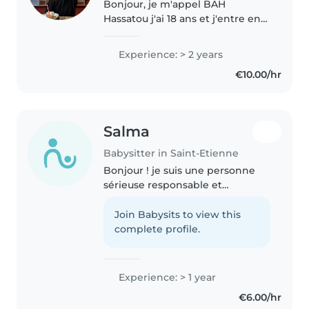
Bonjour, je m'appel BAH
Hassatou j'ai 18 ans et j'entre en
première année de licence de
détroit à jean monnet à saint
Experience: > 2 years
étienne. je suis originaire de
€10.00/hr
lyon. J'ai déjà fait du babysitting..
Salma
Babysitter in Saint-Etienne
Bonjour ! je suis une personne
sérieuse responsable et
attentive et je souhaite proposer
mes services de baby-sitting.
Join Babysits to view this
J'aime beaucoup m'occuper des
complete profile.
enfants et j'ai déjà l'habitude..
Experience: > 1 year
€6.00/hr