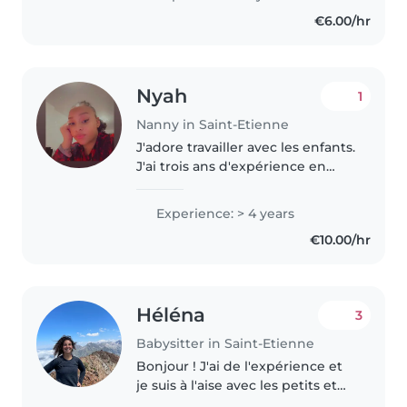
m'occuper des enfants. Je suis
€6.00/hr
actuellement en bac pro
accueil,..
Nyah
1
Nanny in Saint-Etienne
J'adore travailler avec les enfants.
J'ai trois ans d'expérience en
gardiennage, principalement
auprès de bébés et de tout-
Experience: > 4 years
petits. J'ai également de
€10.00/hr
l'expérience avec des enfants
ayant..
Héléna
3
Babysitter in Saint-Etienne
Bonjour ! J'ai de l'expérience et
je suis à l'aise avec les petits et
les grands. J'adore les occuper