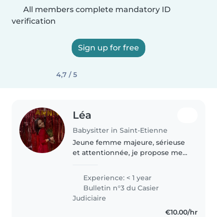
All members complete mandatory ID
verification
Sign up for free
4,7 / 5
Léa
Babysitter in Saint-Etienne
Jeune femme majeure, sérieuse
et attentionnée, je propose mes
services de nounou avec
bienveillance et sécurité. Ayant
Experience: < 1 year
toujours aimé le contact avec les
Bulletin n°3 du Casier
enfants, je suis à l'aise avec..
Judiciaire
€10.00/hr