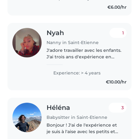
m'occuper des enfants. Je suis
€6.00/hr
actuellement en bac pro
accueil,..
Nyah
1
Nanny in Saint-Etienne
J'adore travailler avec les enfants.
J'ai trois ans d'expérience en
gardiennage, principalement
auprès de bébés et de tout-
Experience: > 4 years
petits. J'ai également de
€10.00/hr
l'expérience avec des enfants
ayant..
Héléna
3
Babysitter in Saint-Etienne
Bonjour ! J'ai de l'expérience et
je suis à l'aise avec les petits et
les grands. J'adore les occuper