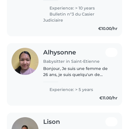
avec des jeux de société, des
Experience: > 10 years
chansons, des activités
Bulletin n°3 du Casier
manuelles ou avec de la..
Judiciaire
€10.00/hr
Alhysonne
Babysitter in Saint-Etienne
Bonjour, Je suis une femme de
26 ans, je suis quelqu'un de
douce, patiente, calme et
attentionnée. J'ai mon CAP AEPE
Experience: > 5 years
et je travaille en crèche depuis 3
€11.00/hr
ans, donc je saurai m'occuper..
Lison