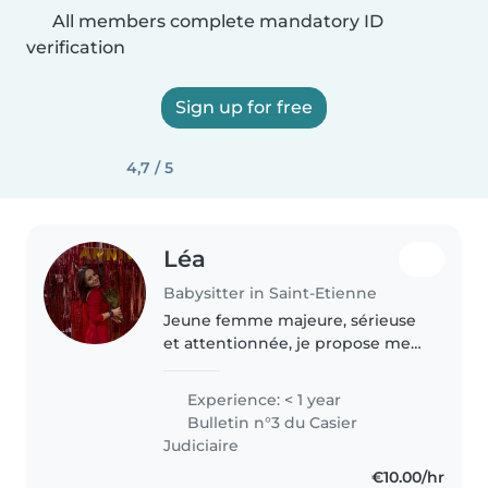
All members complete mandatory ID
verification
Sign up for free
4,7 / 5
Léa
Babysitter in Saint-Etienne
Jeune femme majeure, sérieuse
et attentionnée, je propose mes
services de nounou avec
bienveillance et sécurité. Ayant
Experience: < 1 year
toujours aimé le contact avec les
Bulletin n°3 du Casier
enfants, je suis à l'aise avec..
Judiciaire
€10.00/hr