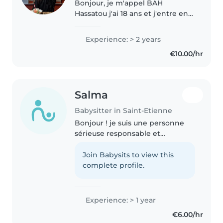
Bonjour, je m'appel BAH
Hassatou j'ai 18 ans et j'entre en
première année de licence de
détroit à jean monnet à saint
Experience: > 2 years
étienne. je suis originaire de
€10.00/hr
lyon. J'ai déjà fait du babysitting..
Salma
Babysitter in Saint-Etienne
Bonjour ! je suis une personne
sérieuse responsable et
attentive et je souhaite proposer
mes services de baby-sitting.
Join Babysits to view this
J'aime beaucoup m'occuper des
complete profile.
enfants et j'ai déjà l'habitude..
Experience: > 1 year
€6.00/hr