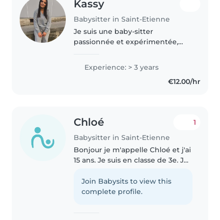
Kassy
Babysitter in Saint-Etienne
Je suis une baby-sitter
passionnée et expérimentée,
prête à prendre soin de vos
enfants avec dévouement et
Experience: > 3 years
créativité. Avec des stages
€12.00/hr
d'expérience auprès des bébés,
des tout-petits..
Chloé
1
Babysitter in Saint-Etienne
Bonjour je m'appelle Chloé et j'ai
15 ans. Je suis en classe de 3e. Je
cherche à faire du Baby-sitting
afin de subvenir à mes besoins
Join Babysits to view this
secondaires. Je suis une jeune
complete profile.
fille responsable..