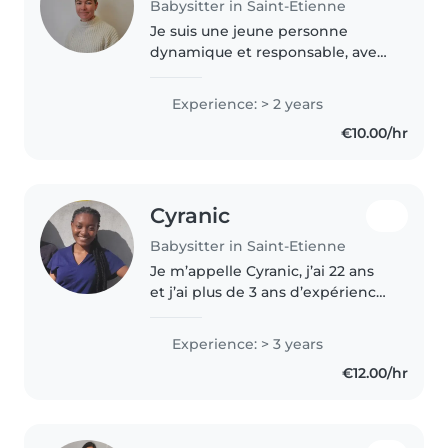
Babysitter in Saint-Etienne
Je suis une jeune personne
dynamique et responsable, avec
deux ans d'expérience en garde
d'enfants, principalement avec
Experience: > 2 years
des enfants d'âge préscolaire et
€10.00/hr
scolaire. Je suis à l'aise..
Cyranic
Babysitter in Saint-Etienne
Je m’appelle Cyranic, j’ai 22 ans
et j’ai plus de 3 ans d’expérience
dans la garde d’enfants. Être
baby-sitter est pour moi un vrai
Experience: > 3 years
plaisir : j’aime partager des
€12.00/hr
moments de rire, de..