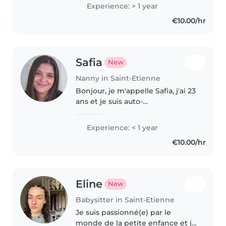
Experience: > 1 year
€10.00/hr
Safia
New
Nanny in Saint-Etienne
Bonjour, je m'appelle Safia, j'ai 23
ans et je suis auto-
entrepreneuse dans le secteur
des services à la personne. Je
Experience: < 1 year
propose des services de garde
€10.00/hr
d'enfants à domicile, que ce soit..
Eline
New
Babysitter in Saint-Etienne
Je suis passionné(e) par le
monde de la petite enfance et je