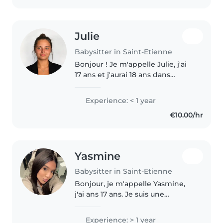
Julie
Babysitter in Saint-Etienne
Bonjour ! Je m'appelle Julie, j'ai
17 ans et j'aurai 18 ans dans
quelques mois. Je suis une
personne sérieuse, douce,
Experience: < 1 year
patiente, manuelle j'aime le
€10.00/hr
design et je suis responsable et..
Yasmine
Babysitter in Saint-Etienne
Bonjour, je m'appelle Yasmine,
j'ai ans 17 ans. Je suis une
personne responsable, calme,
souriante et j'aime beaucoup
Experience: > 1 year