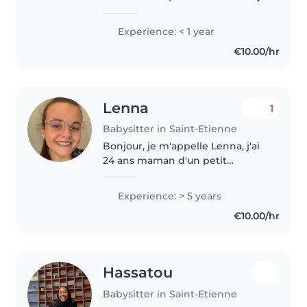
propose une garde responsable
et bienveillante pour
Experience: < 1 year
accompagner vos enfants.
€10.00/hr
Dynamique et patiente, je
m'adapte à tous..
Lenna
1
Babysitter in Saint-Etienne
Bonjour, je m'appelle Lenna, j'ai
24 ans maman d'un petit
garçons. Titulaire d'une licence
en science de l'éducation et d'un
Experience: > 5 years
CAP petite enfance, j'ai acquis
€10.00/hr
une solide expérience auprès..
Hassatou
Babysitter in Saint-Etienne