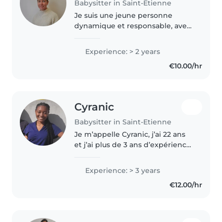
Babysitter in Saint-Etienne
Je suis une jeune personne
dynamique et responsable, avec
deux ans d'expérience en garde
d'enfants, principalement avec
Experience: > 2 years
des enfants d'âge préscolaire et
€10.00/hr
scolaire. Je suis à l'aise..
Cyranic
Babysitter in Saint-Etienne
Je m’appelle Cyranic, j’ai 22 ans
et j’ai plus de 3 ans d’expérience
dans la garde d’enfants. Être
baby-sitter est pour moi un vrai
Experience: > 3 years
plaisir : j’aime partager des
€12.00/hr
moments de rire, de..