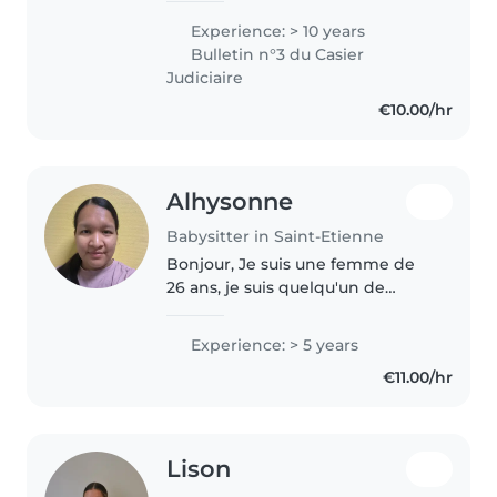
avec des jeux de société, des
Experience: > 10 years
chansons, des activités
Bulletin n°3 du Casier
manuelles ou avec de la..
Judiciaire
€10.00/hr
Alhysonne
Babysitter in Saint-Etienne
Bonjour, Je suis une femme de
26 ans, je suis quelqu'un de
douce, patiente, calme et
attentionnée. J'ai mon CAP AEPE
Experience: > 5 years
et je travaille en crèche depuis 3
€11.00/hr
ans, donc je saurai m'occuper..
Lison