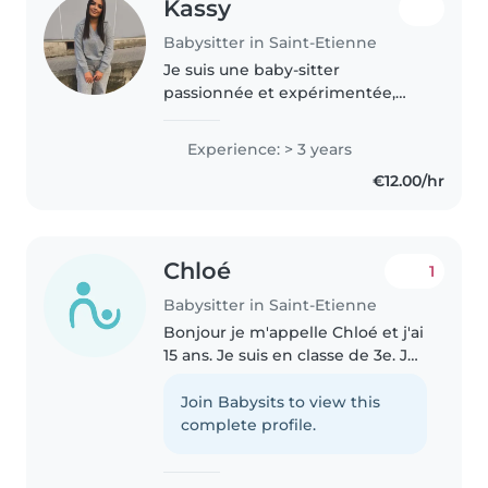
Kassy
Babysitter in Saint-Etienne
Je suis une baby-sitter
passionnée et expérimentée,
prête à prendre soin de vos
enfants avec dévouement et
Experience: > 3 years
créativité. Avec des stages
€12.00/hr
d'expérience auprès des bébés,
des tout-petits..
Chloé
1
Babysitter in Saint-Etienne
Bonjour je m'appelle Chloé et j'ai
15 ans. Je suis en classe de 3e. Je
cherche à faire du Baby-sitting
afin de subvenir à mes besoins
Join Babysits to view this
secondaires. Je suis une jeune
complete profile.
fille responsable..