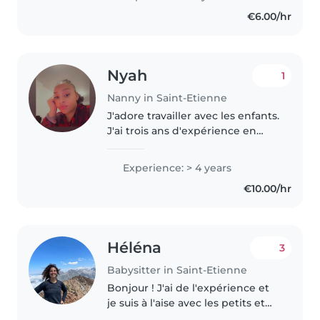
m'occuper des enfants. Je suis
€6.00/hr
actuellement en bac pro
accueil,..
Nyah
1
Nanny in Saint-Etienne
J'adore travailler avec les enfants.
J'ai trois ans d'expérience en
gardiennage, principalement
auprès de bébés et de tout-
Experience: > 4 years
petits. J'ai également de
€10.00/hr
l'expérience avec des enfants
ayant..
Héléna
3
Babysitter in Saint-Etienne
Bonjour ! J'ai de l'expérience et
je suis à l'aise avec les petits et
les grands. J'adore les occuper