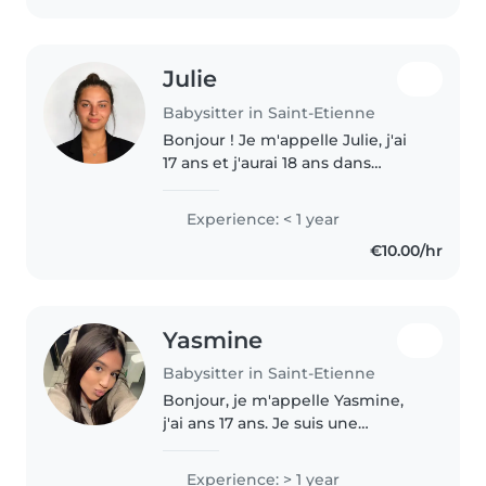
Julie
Babysitter in Saint-Etienne
Bonjour ! Je m'appelle Julie, j'ai
17 ans et j'aurai 18 ans dans
quelques mois. Je suis une
personne sérieuse, douce,
Experience: < 1 year
patiente, manuelle j'aime le
€10.00/hr
design et je suis responsable et..
Yasmine
Babysitter in Saint-Etienne
Bonjour, je m'appelle Yasmine,
j'ai ans 17 ans. Je suis une
personne responsable, calme,
souriante et j'aime beaucoup
Experience: > 1 year