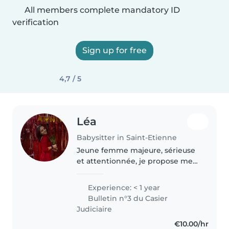
All members complete mandatory ID
verification
Sign up for free
4,7 / 5
Léa
Babysitter in Saint-Etienne
Jeune femme majeure, sérieuse
et attentionnée, je propose mes
services de nounou avec
bienveillance et sécurité. Ayant
Experience: < 1 year
toujours aimé le contact avec les
Bulletin n°3 du Casier
enfants, je suis à l'aise avec..
Judiciaire
€10.00/hr