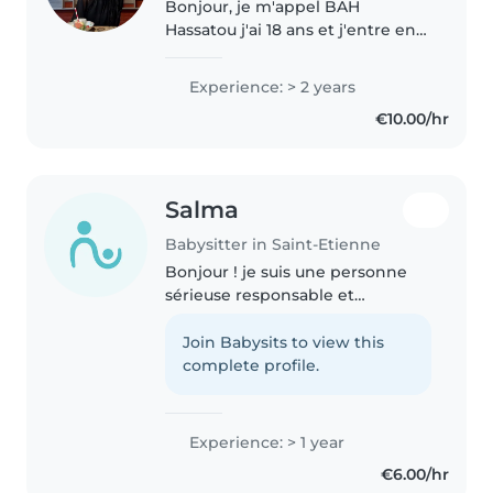
Bonjour, je m'appel BAH
Hassatou j'ai 18 ans et j'entre en
première année de licence de
détroit à jean monnet à saint
Experience: > 2 years
étienne. je suis originaire de
€10.00/hr
lyon. J'ai déjà fait du babysitting..
Salma
Babysitter in Saint-Etienne
Bonjour ! je suis une personne
sérieuse responsable et
attentive et je souhaite proposer
mes services de baby-sitting.
Join Babysits to view this
J'aime beaucoup m'occuper des
complete profile.
enfants et j'ai déjà l'habitude..
Experience: > 1 year
€6.00/hr