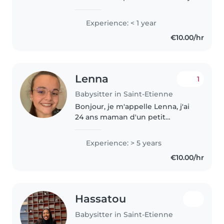
propose une garde responsable
et bienveillante pour
Experience: < 1 year
accompagner vos enfants.
€10.00/hr
Dynamique et patiente, je
m'adapte à tous..
Lenna
1
Babysitter in Saint-Etienne
Bonjour, je m'appelle Lenna, j'ai
24 ans maman d'un petit
garçons. Titulaire d'une licence
en science de l'éducation et d'un
Experience: > 5 years
CAP petite enfance, j'ai acquis
€10.00/hr
une solide expérience auprès..
Hassatou
Babysitter in Saint-Etienne