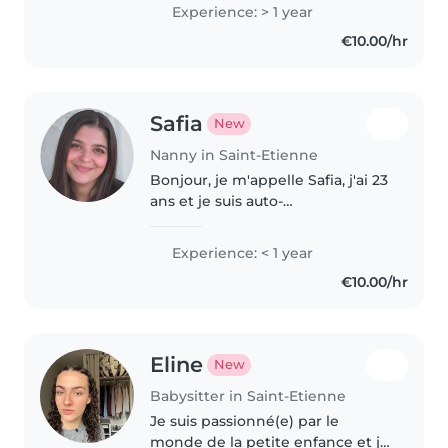
Experience: > 1 year
€10.00/hr
Safia
New
Nanny in Saint-Etienne
Bonjour, je m'appelle Safia, j'ai 23
ans et je suis auto-
entrepreneuse dans le secteur
des services à la personne. Je
Experience: < 1 year
propose des services de garde
€10.00/hr
d'enfants à domicile, que ce soit..
Eline
New
Babysitter in Saint-Etienne
Je suis passionné(e) par le
monde de la petite enfance et je