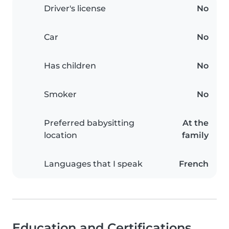
Driver's license
No
Car
No
Has children
No
Smoker
No
Preferred babysitting
At the
location
family
Languages that I speak
French
Education and Certifications