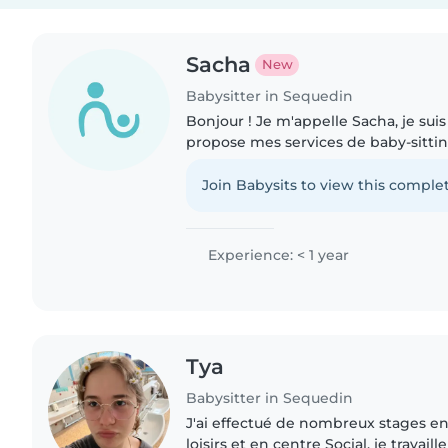
Sacha
New
Babysitter in Sequedin
Bonjour ! Je m'appelle Sacha, je suis
propose mes services de baby-sittin
responsable, patiente et attentionné
du temps avec les enfants..
Join Babysits to view this complet
Experience: < 1 year
Tya
Babysitter in Sequedin
J'ai effectué de nombreux stages en
loisirs et en centre Social, je travail