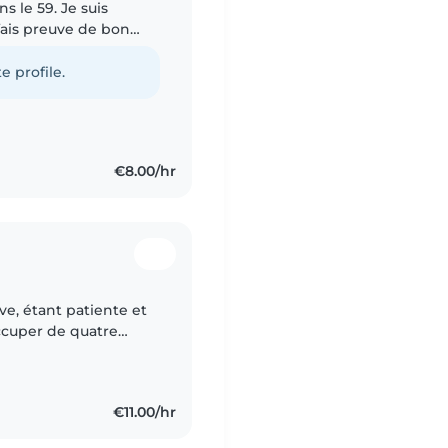
ns le 59. Je suis
fais preuve de bon
quand il le
e profile.
€8.00/hr
ve, étant patiente et
occuper de quatre
donc à l'aise avec les
€11.00/hr