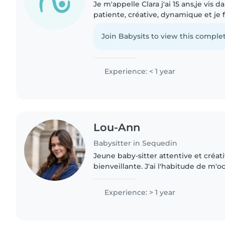
Je m'appelle Clara j'ai 15 ans,je vis da
patiente, créative, dynamique et je 
sens et de froid,je sais rester calme 
faut,comme je sais..
Join Babysits to view this complet
Experience: < 1 year
Lou-Ann
Babysitter in Sequedin
Jeune baby-sitter attentive et créati
bienveillante. J'ai l'habitude de m'
enfants en famille d'accueil , je suis 
enfants..
Experience: > 1 year