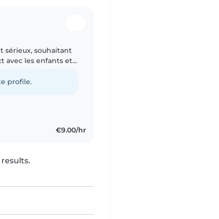
t sérieux, souhaitant
ct avec les enfants et
x, devoirs, activités
e profile.
€9.00/hr
results.