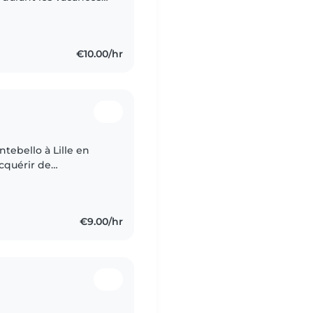
 ans, J'ai mon BAFA
€10.00/hr
ntebello à Lille en
acquérir de
ionnel et j'aimerais
€9.00/hr