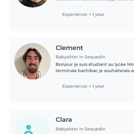
avec tout public d'enfants de 4 à 12
complet,..
Experience: < 1 year
Clement
Babysitter in Sequedin
Bonjour je suis étudiant au lycée Mo
terminale bachibac je souhaiterais 
l'expérience dans le domaine profess
pouvoir aider des familles..
Experience: < 1 year
Clara
Babysitter in Sequedin