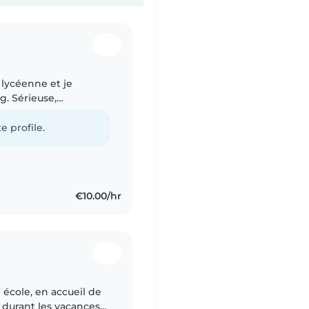
 lycéenne et je
g. Sérieuse,
e, j'apprécie passer
e profile.
€10.00/hr
 école, en accueil de
le durant les vacances