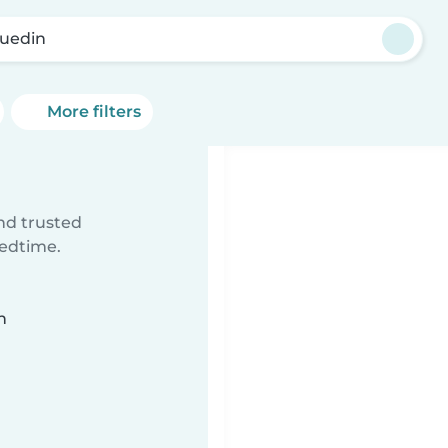
uedin
More filters
ind trusted
bedtime.
n