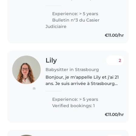
mais beaucoup d'enthousiasme !
Je parle anglais et français, et je
Experience: > 5 years
suis très responsable, patiente et
Bulletin n°3 du Casier
drôle avec les..
Judiciaire
€11.00/hr
Lily
2
Babysitter in Strasbourg
Bonjour, je m'appelle Lily et j'ai 21
ans. Je suis arrivée à Strasbourg il
(1)
y a 1 an pour faire mes études en
école d'ingénieur chimiste. J'ai
Experience: > 5 years
ainsi pu reprendre le babysitting
Verified bookings: 1
après..
€11.00/hr