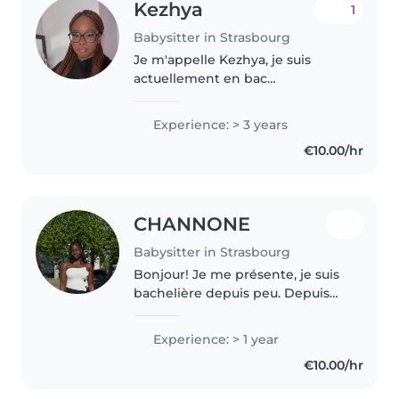
Kezhya
1
Babysitter in Strasbourg
Je m'appelle Kezhya, je suis
actuellement en bac
professionnel animation, ce qui
m'a permis d'apprendre à
Experience: > 3 years
encadrer des enfants, organiser
€10.00/hr
des activités et m'adapter à
chaque âge...
CHANNONE
Babysitter in Strasbourg
Bonjour! Je me présente, je suis
bachelière depuis peu. Depuis
petite, mon métier de rêve est
celui de professeure des écoles
Experience: > 1 year
en maternelle et primaire . J'ai
€10.00/hr
toujours aimé le contact..