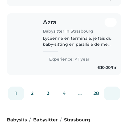
particulièrement mais d'autres..
Azra
Babysitter in Strasbourg
Lycéenne en terminale, je fais du
baby-sitting en parallèle de mes
études. Habituée à m'occuper
d'enfants de 3 mois à 4 ans,
Experience: < 1 year
notamment grâce à la garde de
€10.00/hr
mon petit frère et à un stage..
1
2
3
4
...
28
Babysits
Babysitter
Strasbourg