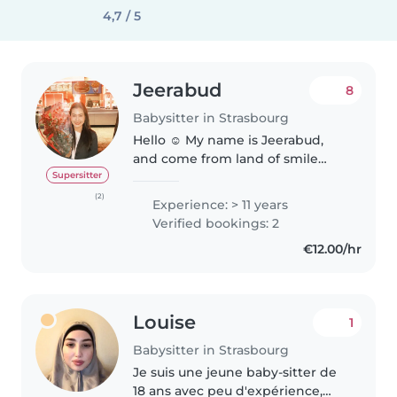
4,7 / 5
Jeerabud
8
Babysitter in Strasbourg
Hello ☺️ My name is Jeerabud,
and come from land of smile
THAILAND :) I'm a student
Supersitter
looking for babysitting jobs
(2)
Experience: > 11 years
during school holidays or with
Verified bookings: 2
flexible hours. If you need a
€12.00/hr
reliable..
Louise
1
Babysitter in Strasbourg
Je suis une jeune baby-sitter de
18 ans avec peu d'expérience,