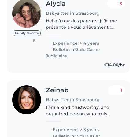
Alycia
3
Babysitter in Strasbourg
Hello à tous les parents ☀️ Je me
présente à vous brièvement :
jeune diplômée d'un master de
Family favorite
droit, je prépare désormais
(1)
Experience: > 4 years
l'examen d'entrée à l'école
Bulletin n°3 du Casier
d'avocats 🥑. J'organise mon
Judiciaire
emploi..
€14.00/hr
Zeinab
1
Babysitter in Strasbourg
I am a kind, trustworthy, and
organized person who truly
enjoys spending time with
children. My professional
Experience: > 3 years
background has helped me
Bulletin n°3 du Casier