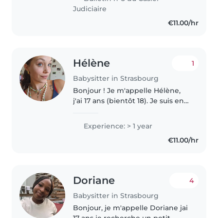
develop strong communication
Judiciaire
skills, patience,..
€11.00/hr
Hélène
1
Babysitter in Strasbourg
Bonjour ! Je m'appelle Hélène,
j'ai 17 ans (bientôt 18). Je suis en
première année en école
d'infirmière, d'où ma vocation
Experience: > 1 year
pour aider les autres :) . J'aime le
€11.00/hr
relationnel, faire sourire..
Doriane
4
Babysitter in Strasbourg
Bonjour, je m'appelle Doriane jai
17 ans je recherche un petit