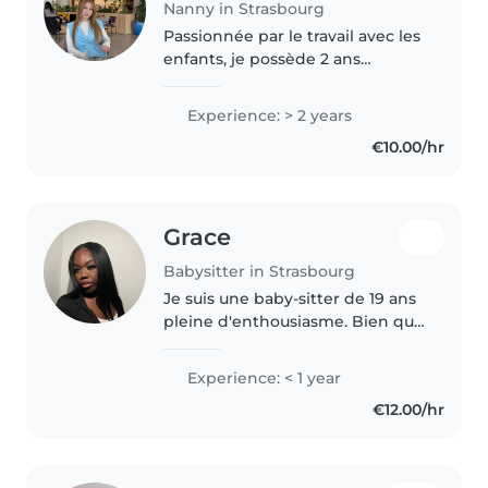
Nanny in Strasbourg
Passionnée par le travail avec les
enfants, je possède 2 ans
d'expérience avec les tout-petits,
les enfants d'âge préscolaire, les
Experience: > 2 years
écoliers et les adolescents.
€10.00/hr
Formée aux premiers..
Grace
Babysitter in Strasbourg
Je suis une baby-sitter de 19 ans
pleine d'enthousiasme. Bien que
je n'aie pas encore beaucoup
d'expérience, je suis
Experience: < 1 year
responsable, drôle et très à
€12.00/hr
l'écoute des enfants. Je parle
couramment..