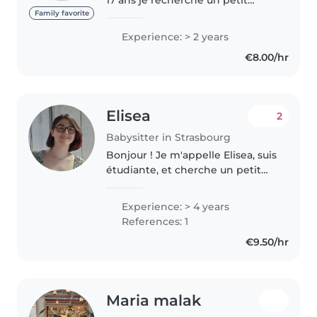
boulot pour mes temps perdu
Family favorite
suis à l'écoute , dynamique,
Experience: > 2 years
ponctuel , patiente J'ai de
€8.00/hr
l'expérience dans la garde
d'enfants,..
Elisea
2
Babysitter in Strasbourg
Bonjour ! Je m'appelle Elisea, suis
étudiante, et cherche un petit
boulot en tant que baby-sitter.
Cela fait plusieurs années que je
Experience: > 4 years
garde des enfants, chez eux ou
References: 1
en tant qu'animatrice..
€9.50/hr
Maria malak