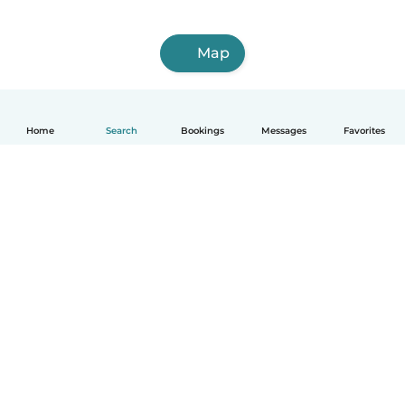
Map
Home
Search
Bookings
Messages
Favorites
English
How it works
Help
Terms & Privacy
Pricing
Company details
Babysits for Work
Community standards