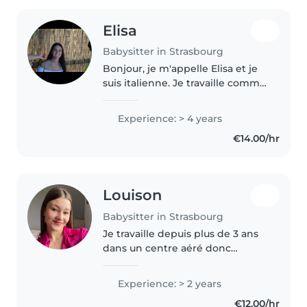
Elisa
Babysitter in Strasbourg
Bonjour, je m'appelle Elisa et je
suis italienne. Je travaille comme
pâtissière, mais depuis plusieurs
années je fais aussi du
Experience: > 4 years
babysitting avec des enfants de
€14.00/hr
différents âges. J'ai..
Louison
Babysitter in Strasbourg
Je travaille depuis plus de 3 ans
dans un centre aéré donc
m'occuper d'enfants me
passionne , je peux m'occuper
Experience: > 2 years
de besoin spécifique tels
€12.00/hr
qu'autisme et tdah