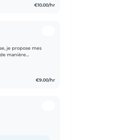
€10.00/hr
, de manière
 J'ai de
€9.00/hr