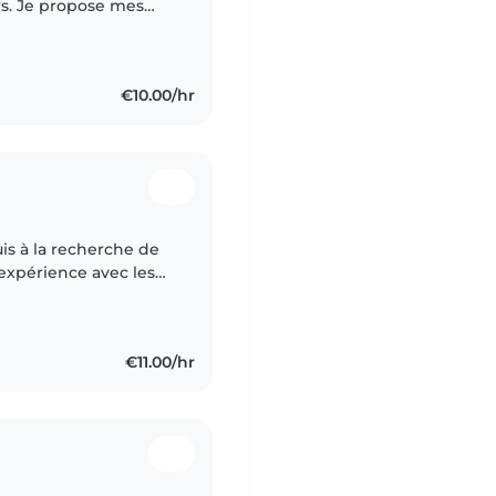
mes
ux. Avec 3 ans
€10.00/hr
suis à la recherche de
 expérience avec les
primaire ainsi qu'à
€11.00/hr