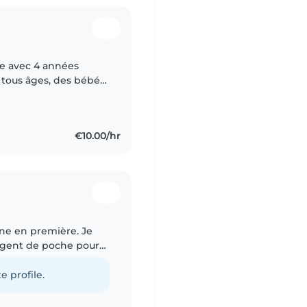
ée avec 4 années
 tous âges, des bébés
, calme et patiente,
€10.00/hr
enne en première. Je
argent de poche pour
️. A côté du lycée, je
e profile.