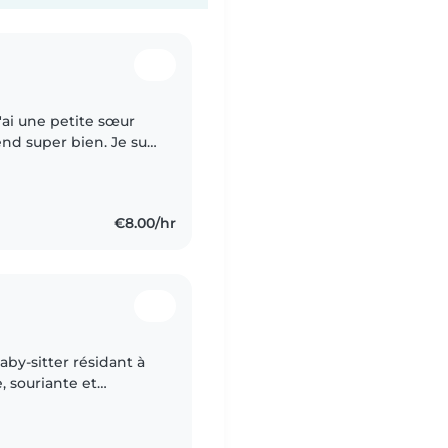
J'ai une petite sœur
nd super bien. Je suis
bijouterie, je vis
€8.00/hr
baby-sitter résidant à
, souriante et
x besoins et au