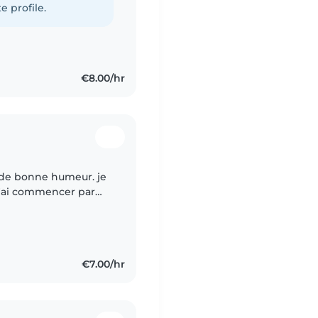
e profile.
€8.00/hr
s de bonne humeur. je
 J'ai commencer par
e 14 ans . Depuis
€7.00/hr