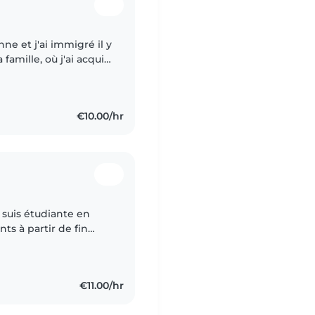
ne et j'ai immigré il y
famille, où j'ai acquis
d'un an de nuit. Par
€10.00/hr
e suis étudiante en
ts à partir de fin
de l'année scolaire.
€11.00/hr