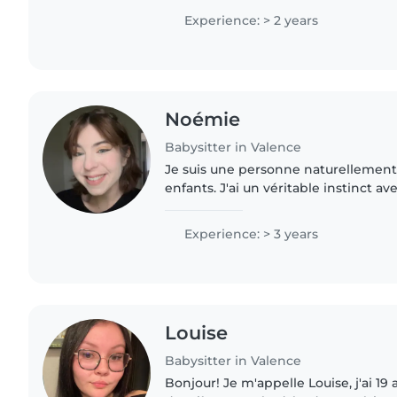
Experience: > 2 years
Noémie
Babysitter in Valence
Je suis une personne naturellement à
enfants. J'ai un véritable instinct av
crée facilement, ils me font rapide
j'adore passer..
Experience: > 3 years
Louise
Babysitter in Valence
Bonjour! Je m'appelle Louise, j'ai 19 ans et je suis en