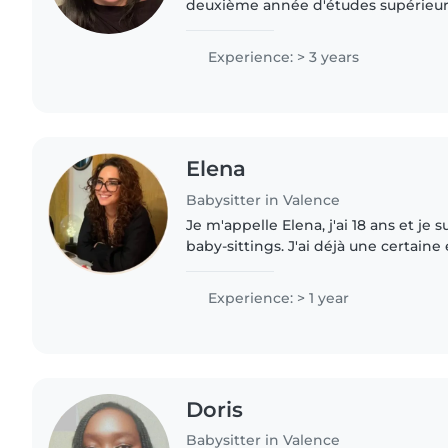
deuxième année d'études supérieurs. Je propose 
services de baby-sitting avec plaisir et série
d'expérience,..
Experience: > 3 years
Elena
Babysitter in Valence
Je m'appelle Elena, j'ai 18 ans et je 
baby-sittings. J'ai déjà une certaine
enfants grâce à des stages en école 
plusieurs..
Experience: > 1 year
Doris
Babysitter in Valence