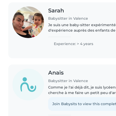
Sarah
Babysitter in Valence
Je suis une baby-sitter expériment
d'expérience auprès des enfants de
aux adolescents. Je suis responsable
ce qui me permet..
Experience: > 4 years
Anaïs
Babysitter in Valence
Comme je l'ai déjà dit, je suis lycé
cherche à me faire un petit peu d'
financer une partie de mes études 🧑⚕
fais du violon..
Join Babysits to view this complet