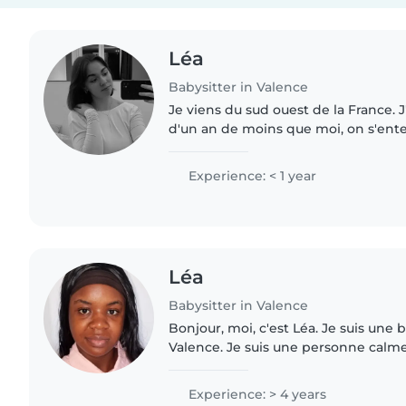
Léa
Babysitter in Valence
Je viens du sud ouest de la France. 
d'un an de moins que moi, on s'ente
partie à Valence faire mes études en 
donc seule..
Experience: < 1 year
Léa
Babysitter in Valence
Bonjour, moi, c'est Léa. Je suis une 
Valence. Je suis une personne calme
patiente. Je m'adapte facilement au
rythme de chaque enfant..
Experience: > 4 years