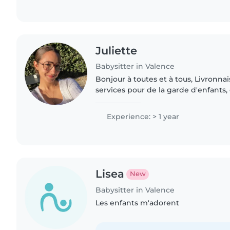
Juliette
Babysitter in Valence
Bonjour à toutes et à tous, Livronnaise, je propose mes
services pour de la garde d'enfants
ponctuelle ou régulière selon vos besoins.
l'expérience auprès des..
Experience: > 1 year
Lisea
New
Babysitter in Valence
Les enfants m'adorent