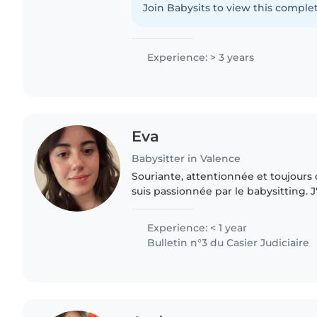
Join Babysits to view this complet
Experience: > 3 years
Eva
Babysitter in Valence
Souriante, attentionnée et toujour
suis passionnée par le babysitting.
gardé mes cousins/ cousine à l'âge d
j'adore m'occuper..
Experience: < 1 year
Bulletin n°3 du Casier Judiciaire