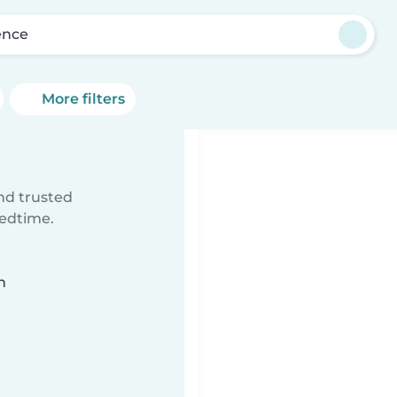
ence
More filters
ind trusted
bedtime.
n