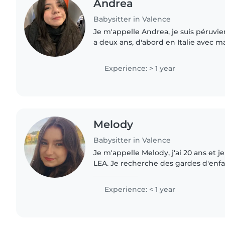
Andrea
Babysitter in Valence
Je m'appelle Andrea, je suis péruvien
a deux ans, d'abord en Italie avec ma 
de l'expérience en gardant un bébé 
la..
Experience: > 1 year
Melody
Babysitter in Valence
Je m'appelle Melody, j'ai 20 ans et j
LEA. Je recherche des gardes d'enfan
août et suis disponible tout au long 
Sérieuse,..
Experience: < 1 year