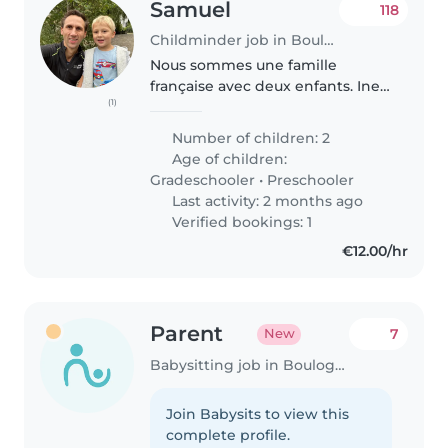
Samuel
118
Childminder job in Boulogne-Billancourt
Nous sommes une famille
française avec deux enfants. Ines
(1)
(7) Ines aime chanter et dessiner,
Hugo (5) aime être dehors ou
Number of children: 2
jouer aux voitures. Nous
Age of children:
cherchons une nounou 15 à 20h
Gradeschooler
•
Preschooler
par..
Last activity: 2 months ago
Verified bookings: 1
€12.00/hr
Parent
7
New
Babysitting job in Boulogne-Billancourt
Join Babysits to view this
complete profile.