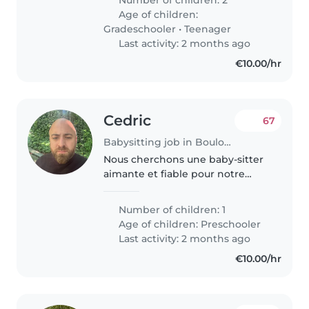
cas de réveil
Age of children:
Gradeschooler
•
Teenager
Last activity: 2 months ago
€10.00/hr
Cedric
67
Babysitting job in Boulogne-Billancourt
Nous cherchons une baby-sitter
aimante et fiable pour notre
petit garçon de 4 ans, qui est
drôle, bavard et plein d'énergie.
Number of children: 1
Nous préférons que la baby-
Age of children:
Preschooler
sitter vienne à notre domicile...
Last activity: 2 months ago
€10.00/hr