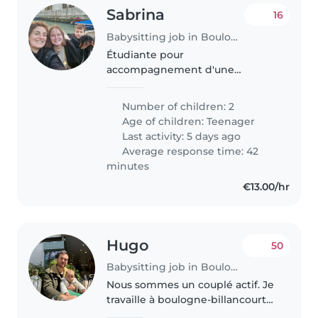
Sabrina
16
Babysitting job in Boulogne-Billancourt
Étudiante pour
accompagnement d'une
adolescente – Boulogne-
Billancourt (dès septembre
Number of children: 2
2026) Je recherche une
Age of children:
Teenager
étudiante sérieuse et
Last activity: 5 days ago
bienveillante pour accompagner
Average response time: 42
ma fille de 15 ans..
minutes
€13.00/hr
Hugo
50
Babysitting job in Boulogne-Billancourt
Nous sommes un couplé actif. Je
travaille à boulogne-billancourt
dans l'automobile et ma femme