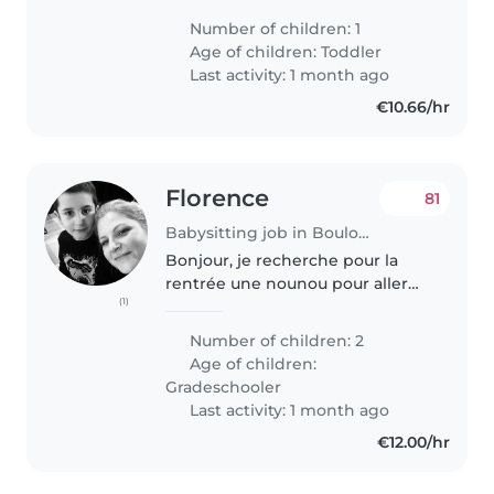
travaille dans la recherche à
Number of children: 1
l'institut Pasteur. Nous avons un
Age of children:
Toddler
chat très calme et gentil...
Last activity: 1 month ago
€10.66/hr
Florence
81
Babysitting job in Boulogne-Billancourt
Bonjour, je recherche pour la
rentrée une nounou pour aller
(1)
chercher mes enfants Manon et
Raphaël qui ont neuf ans, à
Number of children: 2
l'école Ecole à 16h30 et les
Age of children:
garder jusqu'à 18h30 19 heures.
Gradeschooler
Nous..
Last activity: 1 month ago
€12.00/hr