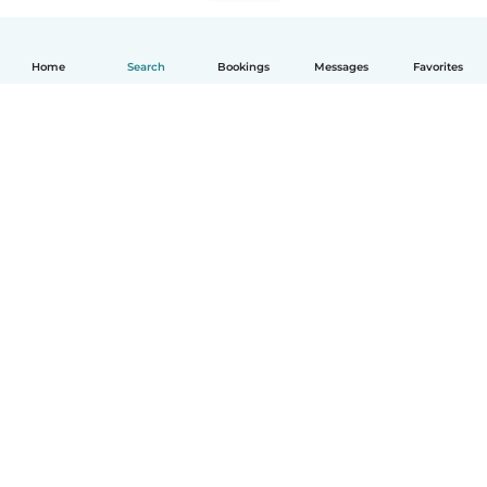
Home
Search
Bookings
Messages
Favorites
English
How it works
Help
Terms & Privacy
Pricing
Company details
Babysits for Work
Community standards
© Babysits B.V.