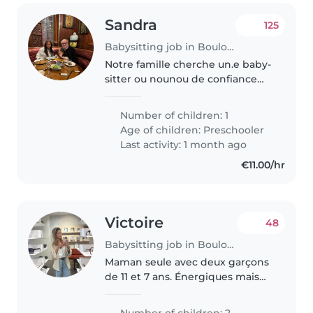
Sandra
125
Babysitting job in Boulogne-Billancourt
Notre famille cherche un.e baby-
sitter ou nounou de confiance
pour s'occuper de notre fille
d'âge préscolaire. Elle est une
Number of children: 1
enfant pleine d'énergie, sportive
Age of children:
Preschooler
et curieuse. Nous recherchons..
Last activity: 1 month ago
€11.00/hr
Victoire
48
Babysitting job in Boulogne-Billancourt
Maman seule avec deux garçons
de 11 et 7 ans. Énergiques mais
adorables j'ai juste besoin d'une
personne pour être présente en
Number of children: 2