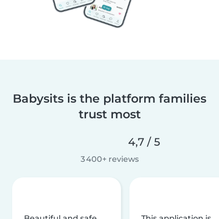
Babysits is the platform families
trust most
4,7 / 5
3 400+ reviews
Beautiful and safe
This application is