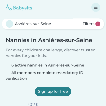
Filters
1
Nannies in Asnières-sur-Seine
For every childcare challenge, discover trusted
nannies for your kids.
6 active nannies in Asnières-sur-Seine
All members complete mandatory ID
verification
Sign up for free
4,7 / 5