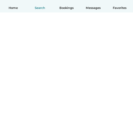
Home
Search
Bookings
Messages
Favorites
English
How it works
Help
Terms & Privacy
Pricing
Company details
Babysits for Work
Community standards
© Babysits B.V.