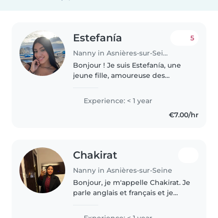
Estefanía
5
Nanny in Asnières-sur-Seine
Bonjour ! Je suis Estefanía, une
jeune fille, amoureuse des
enfants, avec des
caractéristiques telles que
Experience: < 1 year
joyeuse, patiente, calme,
€7.00/hr
aimante, enjouée et je suis
infirmière auxiliaire,..
Chakirat
Nanny in Asnières-sur-Seine
Bonjour, je m'appelle Chakirat. Je
parle anglais et français et je
viens d'une grande famille, donc
j'ai l'habitude de m'occuper des
Experience: < 1 year