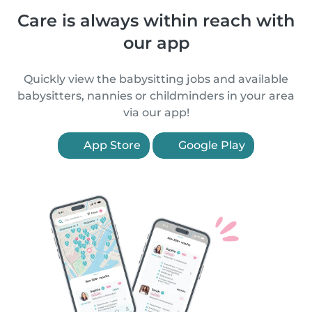
Care is always within reach with
our app
Quickly view the babysitting jobs and available
babysitters, nannies or childminders in your area
via our app!
App Store
Google Play