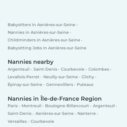
Babysitters in Asnières-sur-Seine
Nannies in Asnières-sur-Seine
Childminders in Asnières-sur-Seine
Babysitting Jobs in Asnières-sur-Seine
Nannies nearby
Argenteuil
Saint-Denis
Courbevoie
Colombes
Levallois-Perret
Neuilly-sur-Seine
Clichy
Épinay-sur-Seine
Gennevilliers
Puteaux
Nannies in Île-de-France Region
Paris
Montreuil
Boulogne-Billancourt
Argenteuil
Saint-Denis
Asnières-sur-Seine
Nanterre
Versailles
Courbevoie