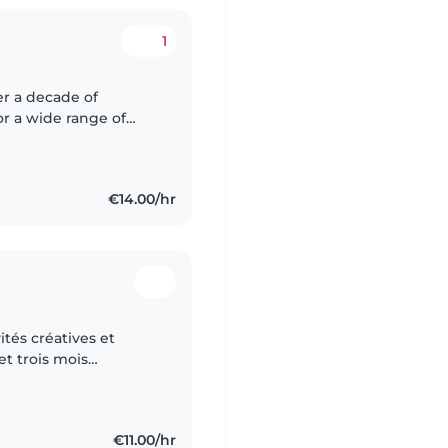
1
r a decade of
or a wide range of
alm, patient, and
€14.00/hr
tés créatives et
et trois mois
ter, principalement
€11.00/hr