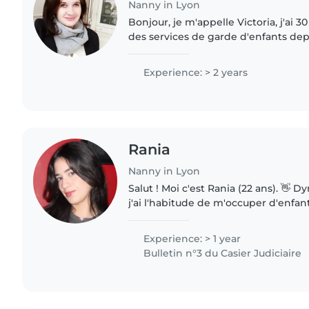
Nanny in Lyon
Bonjour, je m'appelle Victoria, j'ai 3
des services de garde d'enfants depui
une formation de secouriste-sauvete
sécurité..
Experience: > 2 years
Rania
Nanny in Lyon
Salut ! Moi c'est Rania (22 ans). 👋 Dynamique et sérieuse,
j'ai l'habitude de m'occuper d'enfan
proposer des jeux créatifs, aider pou
préparer..
Experience: > 1 year
Bulletin n°3 du Casier Judiciaire