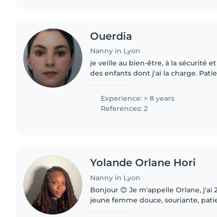
Ouerdia
Nanny in Lyon
je veille au bien-être, à la sécurité 
des enfants dont j'ai la charge. Pati
l'écoute, je propose des activités ad
de..
Experience: > 8 years
References: 2
Yolande Orlane Hori
Nanny in Lyon
Bonjour 😊 Je m'appelle Orlane, j'ai 
jeune femme douce, souriante, patien
J'ai toujours aimé être au contact d