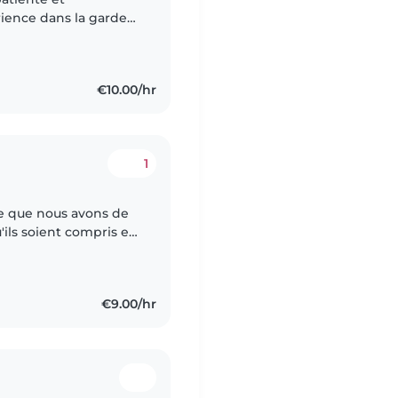
ience dans la garde
ant de nombreuses
€10.00/hr
1
e que nous avons de
'ils soient compris et
s'accompagner d'une
€9.00/hr