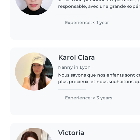
responsable, avec une grande expér
d'enfants de différents âges. Pend
années, je me suis occupée de..
Experience: < 1 year
Karol Clara
Nanny in Lyon
Nous savons que nos enfants sont c
plus précieux, et nous souhaitons qu
entourés d'amour. Cet amour doit 
grande patience...
Experience: > 3 years
Victoria