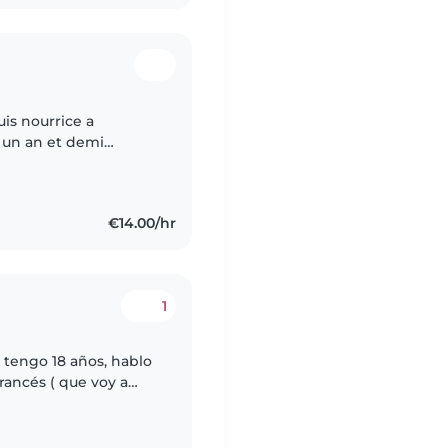
suis nourrice a
t un an et demi
ent blouse rose auprès
€14.00/hr
1
 tengo 18 años, hablo
rancés ( que voy a
chica muy creativa a