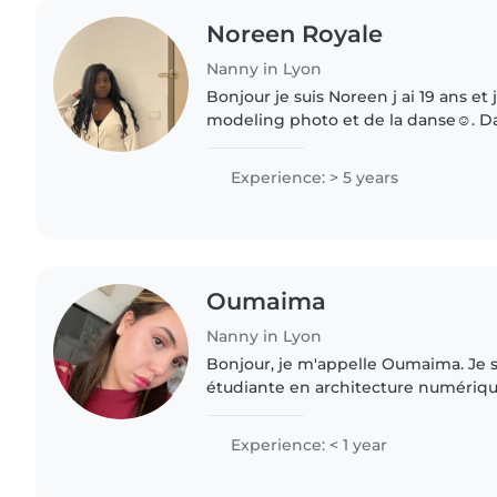
Noreen Royale
Nanny in Lyon
Bonjour je suis Noreen j ai 19 ans et
modeling photo et de la danse☺️. Dan
ambitieuse et dynamique. J'ai com
15 ans
Experience: > 5 years
Oumaima
Nanny in Lyon
Bonjour, je m'appelle Oumaima. Je 
étudiante en architecture numériq
allie créativité, rigueur et sens de l'
qualités que j'applique..
Experience: < 1 year