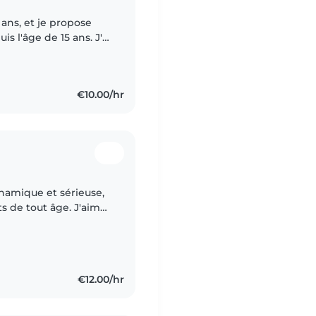
0 ans, et je propose
s l'âge de 15 ans. J'ai
ur, garantissant la
€10.00/hr
ts de tout âge. J'aime
r les devoirs et
€12.00/hr