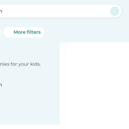
n
More filters
ies for your kids.
n