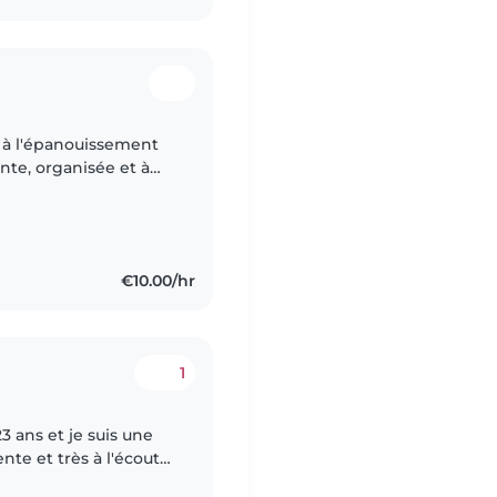
et à l'épanouissement
ente, organisée et à
aptées à leur âge afin
€10.00/hr
1
23 ans et je suis une
te et très à l'écoute.
es enfants et