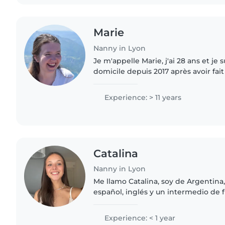
Marie
Nanny in Lyon
Je m'appelle Marie, j'ai 28 ans et je 
domicile depuis 2017 après avoir fai
d'école d'infirmière. Je suis égalem
des enfants malades..
Experience: > 11 years
Catalina
Nanny in Lyon
Me llamo Catalina, soy de Argentina,
español, inglés y un intermedio de f
mejorar viviendo en Lyon). Son una 
la hora de..
Experience: < 1 year