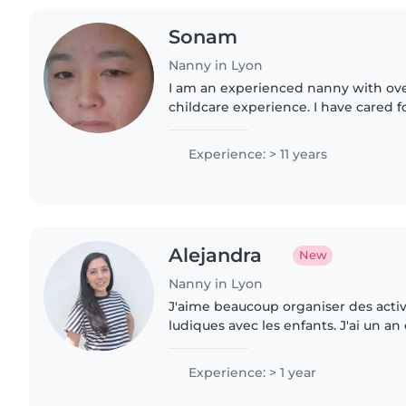
Sonam
Nanny in Lyon
I am an experienced nanny with ove
childcare experience. I have cared f
ages, from babies to preschoolers. C
caring, I enjoy creating..
Experience: > 11 years
Alejandra
New
Nanny in Lyon
J'aime beaucoup organiser des activi
ludiques avec les enfants. J'ai un an 
d'expérienced en tant que baby-sit
avec des bébés et des..
Experience: > 1 year