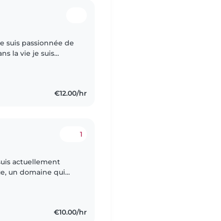
 je suis passionnée de
s la vie je suis
mencée baby-sitting à
€12.00/hr
1
suis actuellement
ue, un domaine qui
organisation, des
€10.00/hr