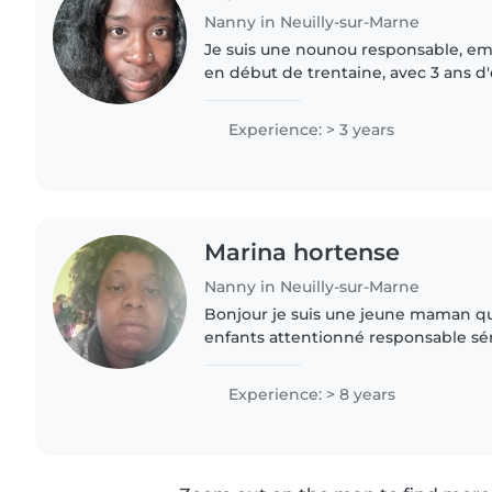
Nanny in Neuilly-sur-Marne
Je suis une nounou responsable, em
en début de trentaine, avec 3 ans 
d'enfants, du bébé au petit. Je suis à 
animaux, la..
Experience: > 3 years
Marina hortense
Nanny in Neuilly-sur-Marne
Bonjour je suis une jeune maman q
enfants attentionné responsable séri
et très dynamique je peux vous pro
garde ménage..
Experience: > 8 years