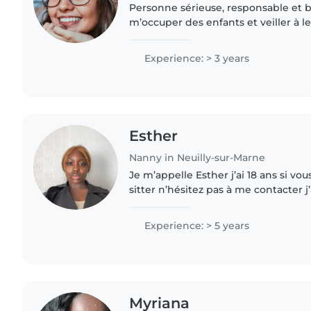
Personne sérieuse, responsable et bi
m’occuper des enfants et veiller à le
sécurité. Je suis patiente, à l’écoute 
proposer..
Experience: > 3 years
Esther
Nanny in Neuilly-sur-Marne
Je m’appelle Esther j’ai 18 ans si vous avez besoin du baby
sitter n’hésitez pas à me contacter j
garder des enfants Étant née dans une famille
nombreuse, j’ai aidé..
Experience: > 5 years
Myriana