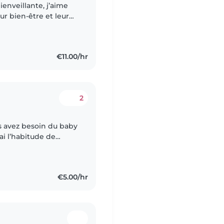
enveillante, j’aime
ur bien-être et leur
et créative, et j’aime
€11.00/hr
2
’ai l’habitude de
€5.00/hr