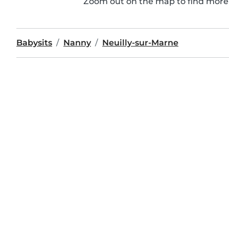
Zoom out on the map to find more 
Babysits
Nanny
Neuilly-sur-Marne