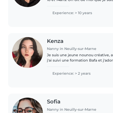
responsable à l'écoute, patiente et rigolote. J'ado
musique..
Experience: > 10 years
Kenza
Nanny in Neuilly-sur-Marne
Je suis une jeune nounou créative, a
j'ai suivi une formation Bafa et j'ador
enfants. Je suis à l'aise avec les anim
l'aide..
Experience: > 2 years
Sofia
Nanny in Neuilly-sur-Marne