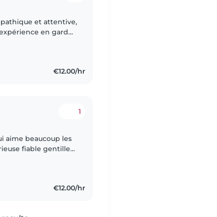
pathique et attentive,
d'expérience en garde
l'aise avec les
€12.00/hr
1
ui aime beaucoup les
euse fiable gentille
poser mes services de
€12.00/hr