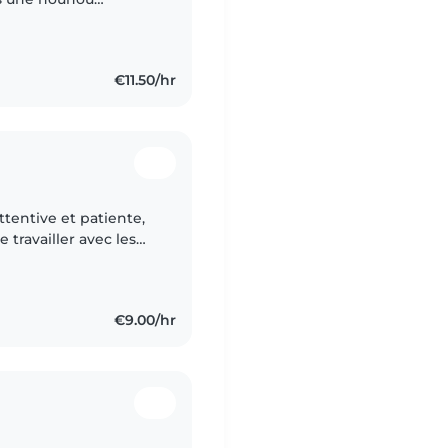
re lire, la
€11.50/hr
ttentive et patiente,
e travailler avec les
aux, la cuisine et
€9.00/hr