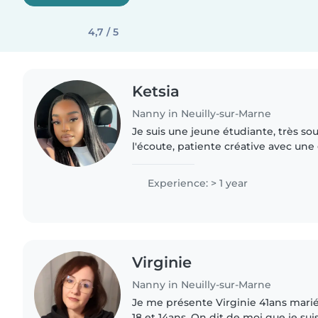
4,7 / 5
Ketsia
Nanny in Neuilly-sur-Marne
Je suis une jeune étudiante, très so
l'écoute, patiente créative avec une
Experience: > 1 year
Virginie
Nanny in Neuilly-sur-Marne
Je me présente Virginie 41ans mari
18 et 14ans. On dit de moi que je suis une nounou