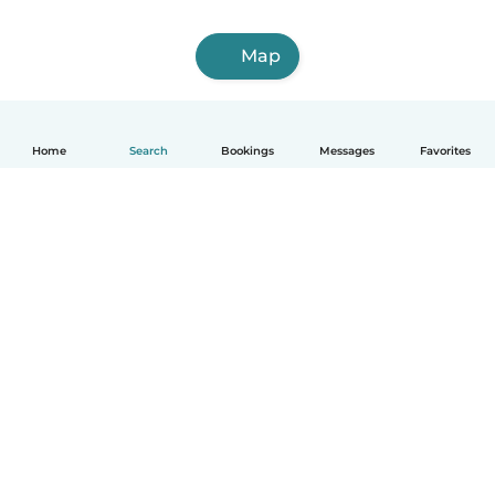
Map
Home
Search
Bookings
Messages
Favorites
English
How it works
Help
Terms & Privacy
Pricing
Company details
Babysits for Work
Community standards