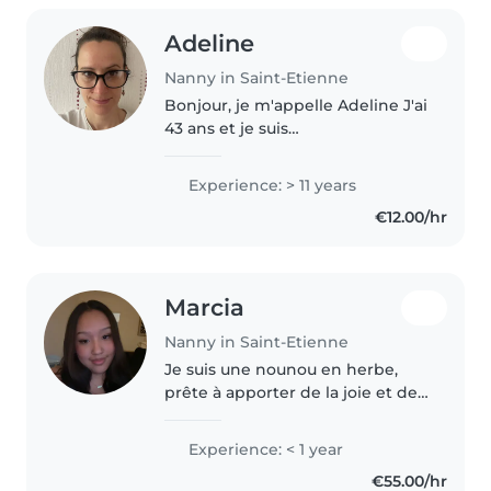
Adeline
Nanny in Saint-Etienne
Bonjour, je m'appelle Adeline J'ai
43 ans et je suis
nounou/employee de maison
depuis plus de 20 ans Je possède
Experience: > 11 years
un bep sanitaire et social ainsi
€12.00/hr
qu'un brevet de secouriste Je
peu aussi..
Marcia
Nanny in Saint-Etienne
Je suis une nounou en herbe,
prête à apporter de la joie et de
la créativité à votre foyer. Bien
que j'ai 1 ans d'expérience dans
Experience: < 1 year
le domaine de baby-sitting je
€55.00/hr
suis passionnée par..