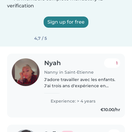
verification
Sign up for free
4,7 / 5
Nyah
1
Nanny in Saint-Etienne
J'adore travailler avec les enfants.
J'ai trois ans d'expérience en
gardiennage, principalement
auprès de bébés et de tout-
Experience: > 4 years
petits. J'ai également de
€10.00/hr
l'expérience avec des enfants
ayant..