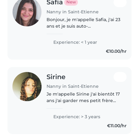
Safia
New
Nanny in Saint-Etienne
Bonjour, je m'appelle Safia, j'ai 23
ans et je suis auto-
entrepreneuse dans le secteur
des services à la personne. Je
Experience: < 1 year
propose des services de garde
€10.00/hr
d'enfants à domicile, que ce soit..
Sirine
Nanny in Saint-Etienne
Je m'appelle Sirine j'ai bientôt 17
ans j'ai garder mes petit frère
quand il était plus jeune et je
veut me faire de l'argent
Experience: > 3 years
rapidement
€11.00/hr