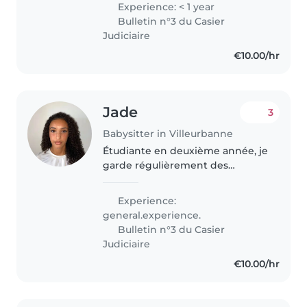
Experience: < 1 year
Bulletin n°3 du Casier
Judiciaire
€10.00/hr
Jade
3
Babysitter in Villeurbanne
Étudiante en deuxième année, je
garde régulièrement des
enfants le week-end et réalise
également de l'aide aux devoirs.
Experience:
Patiente, responsable et à
general.experience.
l'écoute, j'aime créer un
Bulletin n°3 du Casier
environnement..
Judiciaire
€10.00/hr