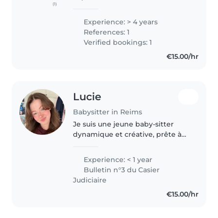
(1)
d'expérience auprès des enfants
de tout âge, des bambins aux
Experience: > 4 years
adolescents. Drôle, attentive et
References: 1
empathique, je saurai m'adapter
Verified bookings: 1
à vos besoins...
€15.00/hr
Lucie
Babysitter in Reims
Je suis une jeune baby-sitter
dynamique et créative, prête à
s'occuper de vos enfants avec
enthousiasme. Je parle
Experience: < 1 year
couramment le français, l'anglais,
Bulletin n°3 du Casier
aussi je me débrouille bien en..
Judiciaire
€15.00/hr