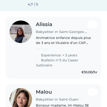
4,7 / 5
Alissia
Babysitter in Saint-Georges-du-Bois (Nouvelle-Aquitaine)
Animatrice enfance depuis plus
de 3 ans et titulaire d'un CAP
Accompagnant Éducatif Petit
Enfant,je souhaite occuper mon
Experience: > 3 years
temps libre en prenant soin de
Bulletin n°3 du Casier
vos loulous. Je suis douce,..
Judiciaire
€10.00/hr
Malou
Babysitter in Saint-Ouen
Bonjour madame, Im Malou 38