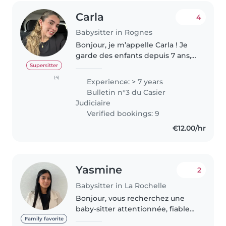
Carla
4
Babysitter in Rognes
Bonjour, je m’appelle Carla ! Je
garde des enfants depuis 7 ans,
que ce soit pour des soirées, des
Supersitter
sorties d’école ou des week-
(4)
Experience: > 7 years
ends. Douce, sérieuse et à
Bulletin n°3 du Casier
l’écoute, je m’adapte facilement..
Judiciaire
Verified bookings: 9
€12.00/hr
Yasmine
2
Babysitter in La Rochelle
Bonjour, vous recherchez une
baby-sitter attentionnée, fiable
et passionnée pour prendre soin
Family favorite