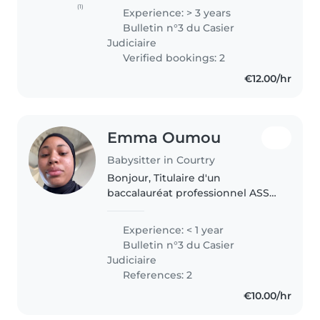
de vos enfants ? Ne cherchez
(1)
Experience: > 3 years
pas plus loin ! Je suis là pour vous
Bulletin n°3 du Casier
aider. Je m'appelle..
Judiciaire
Verified bookings: 2
€12.00/hr
Emma Oumou
Babysitter in Courtry
Bonjour, Titulaire d'un
baccalauréat professionnel ASSP
(Accompagnement, Soins et
Services à la Personne), je
Experience: < 1 year
souhaite travailler comme baby-
Bulletin n°3 du Casier
sitter à côté de mes études
Judiciaire
supérieures...
References: 2
€10.00/hr