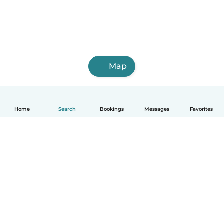
Map
Home
Search
Bookings
Messages
Favorites
English
How it works
Help
Terms & Privacy
Pricing
Company details
Babysits for Work