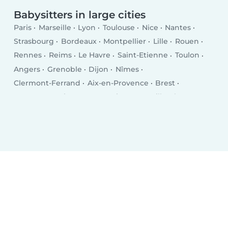
Babysitters in large cities
Paris
Marseille
Lyon
Toulouse
Nice
Nantes
Strasbourg
Bordeaux
Montpellier
Lille
Rouen
Rennes
Reims
Le Havre
Saint-Etienne
Toulon
Angers
Grenoble
Dijon
Nîmes
Clermont-Ferrand
Aix-en-Provence
Brest
Le Mans
Amiens
Tours
Limoges
Villeurbanne
Besançon
Metz
Orléans
Mulhouse
Montreuil
Perpignan
Caen
Boulogne-Billancourt
Nancy