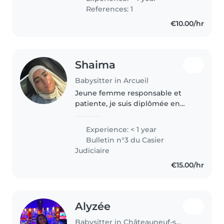
je suis quelqu’un de patient, de
References: 1
bienveillant et..
€10.00/hr
Shaima
Babysitter in Arcueil
Jeune femme responsable et
patiente, je suis diplômée en
auxiliaire de puériculture et
certifiée en premiers secours. J'ai
Experience: < 1 year
une expérience avec les bébés
Bulletin n°3 du Casier
et les tout-petits, notamment..
Judiciaire
€15.00/hr
Alyzée
Babysitter in Châteauneuf-sur-Loire