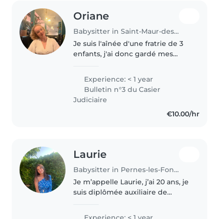
Oriane
Babysitter in Saint-Maur-des-Fossés
Je suis l'aînée d'une fratrie de 3
enfants, j'ai donc gardé mes
sœurs depuis leurs plus jeune
âge. En parallèle de cela je suis
Experience: < 1 year
en études et sportive de haut
Bulletin n°3 du Casier
niveau. Je cherche à mettre..
Judiciaire
€10.00/hr
Laurie
Babysitter in Pernes-les-Fontaines
Je m’appelle Laurie, j’ai 20 ans, je
suis diplômée auxiliaire de
puériculture. J’ai l’habitude de
m’occuper d’enfants en bas âge.
Experience: < 1 year