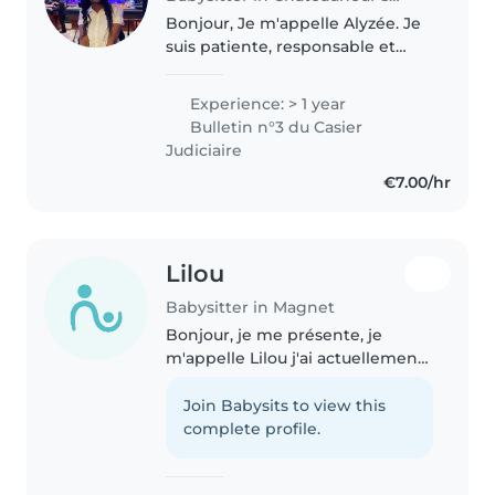
Bonjour, Je m'appelle Alyzée. Je
suis patiente, responsable et
créative, et j'adore m'occuper
des enfants. J'ai déjà gardé mes
Experience: > 1 year
petits cousins et suivi une
Bulletin n°3 du Casier
formation PSC1 pour les..
Judiciaire
€7.00/hr
Lilou
Babysitter in Magnet
Bonjour, je me présente, je
m'appelle Lilou j'ai actuellement
15 ans et bientôt 16 ans, le 3 août
j'ai assez d'expérience avec les
Join Babysits to view this
enfants, je change des couches
complete profile.
depuis que j'ai 10..