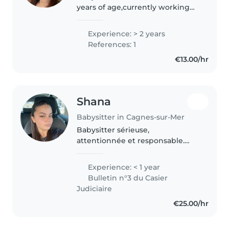
years of age,currently working
semi fulltime nanny at the
afternoon..I am looking a babysit
Experience: > 2 years
in the morning,I have 3 kids on
References: 1
the philippines.I worked for..
€13.00/hr
Shana
Babysitter in Cagnes-sur-Mer
Babysitter sérieuse,
attentionnée et responsable.
J'aime m'occuper des enfants,
proposer des activités adaptées
Experience: < 1 year
à leur âge et veiller à leur
Bulletin n°3 du Casier
sécurité. À l'écoute des parents
Judiciaire
comme..
€25.00/hr