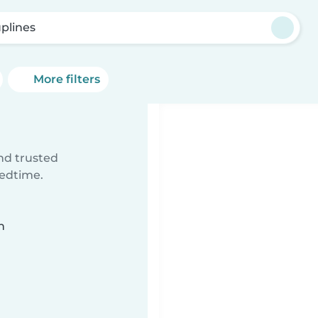
plines
More filters
ind trusted
bedtime.
n