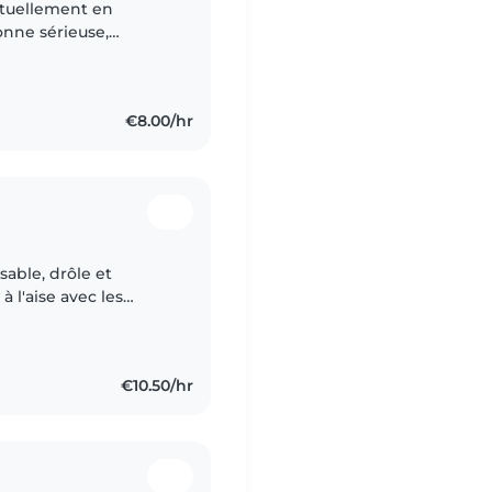
actuellement en
onne sérieuse,
beaucoup m'occuper
€8.00/hr
sable, drôle et
à l'aise avec les
âge préscolaire et les
€10.50/hr