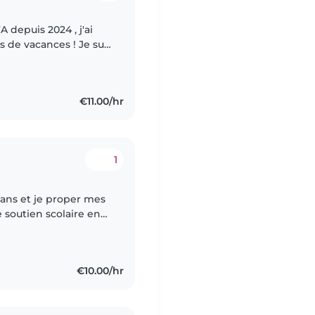
A depuis 2024 , j'ai
s de vacances ! Je suis
ai une petite sœur
€11.00/hr
1
e soutien scolaire en
 aux alentours.
€10.00/hr