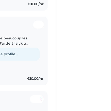
€11.00/hr
ime beaucoup les
ai déjà fait du
des maternelles. Je
e profile.
€10.00/hr
1