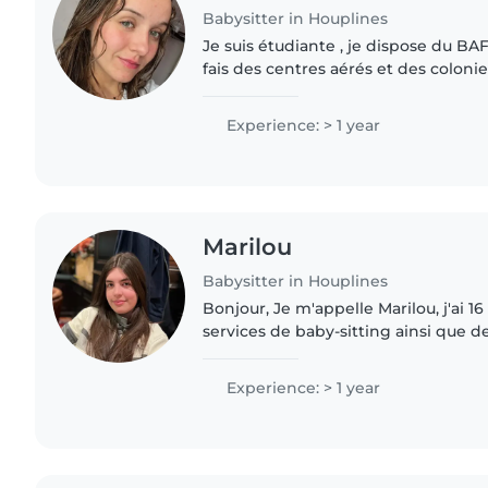
Babysitter in Houplines
Je suis étudiante , je dispose du BAF
fais des centres aérés et des colonie
dans une agence de baby-sitting, j'
Experience: > 1 year
Marilou
Babysitter in Houplines
Bonjour, Je m'appelle Marilou, j'ai 16 ans et je proper mes
services de baby-sitting ainsi que d
soirée et le week-end à Houplines et
Titulaire..
Experience: > 1 year