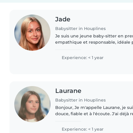
Jade
Babysitter in Houplines
Je suis une jeune baby-sitter en pre
empathique et responsable, idéale 
enfants. Je suis à l'aise avec les tâ
aux devoirs,..
Experience: < 1 year
Laurane
Babysitter in Houplines
Bonjour, Je m'appelle Laurane, je s
douce, fiable et à l'écoute. J'ai déjà 
babysittings avec des enfants de di
plus que ma mère..
Experience: < 1 year