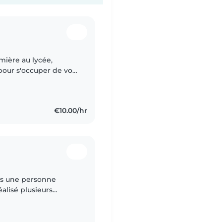
mière au lycée,
pour s'occuper de vos
ches ménagères et l'aide
€10.00/hr
uis une personne
réalisé plusieurs
fférents âges d'autant