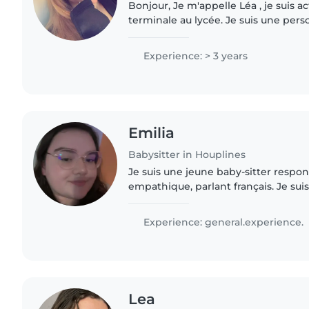
Bonjour, Je m'appelle Léa , je suis 
terminale au lycée. Je suis une pers
responsable et ponctuelle. J'aime 
des enfants et proposer..
Experience: > 3 years
Emilia
Babysitter in Houplines
Je suis une jeune baby-sitter respon
empathique, parlant français. Je suis 
bébés, les tout-petits, les enfants d'
enfants d'âge..
Experience: general.experience.
Lea