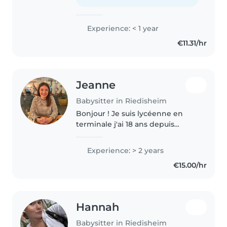
l'anglais. Bien que je débute
dans le domaine,..
Experience: < 1 year
€11.31/hr
Jeanne
Babysitter in Riedisheim
Bonjour ! Je suis lycéenne en
terminale j'ai 18 ans depuis
presque 6 mois ! j'ai eu mon bafa
en décembre 2025 et ai travaillé
Experience: > 2 years
en périscolaire à chaque vacance
€15.00/hr
depuis maintenant 2 ans..
Hannah
Babysitter in Riedisheim