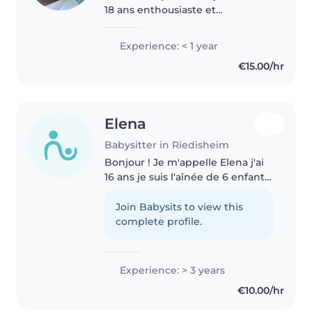
18 ans enthousiaste et
responsable. Bien que je n'aie
pas encore d'expérience
Experience: < 1 year
professionnelle, je suis patiente
€15.00/hr
et j'adore passer du temps avec
les..
Elena
Babysitter in Riedisheim
Bonjour ! Je m'appelle Elena j'ai
16 ans je suis l'aînée de 6 enfants
, mon petit frère, Maël âgée de 15
ans , Ambrine âgée de 13 ans ,
Join Babysits to view this
Nisrine âgée de presque 11 ans ,
complete profile.
Albane âgée..
Experience: > 3 years
€10.00/hr