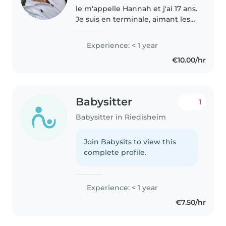
le m'appelle Hannah et j'ai 17 ans.
Je suis en terminale, aimant les
enfants depuis petite, je
m'occupe de mes petits cousins
Experience: < 1 year
et des enfants de mes voisins.
€10.00/hr
Passionné de cuisine, je..
Babysitter
1
Babysitter in Riedisheim
Join Babysits to view this
complete profile.
Experience: < 1 year
€7.50/hr