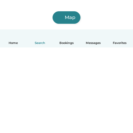
Map
Home
Search
Bookings
Messages
Favorites
English
How it works
Help
Terms & Privacy
Pricing
Company details
Babysits for Work
Community standards