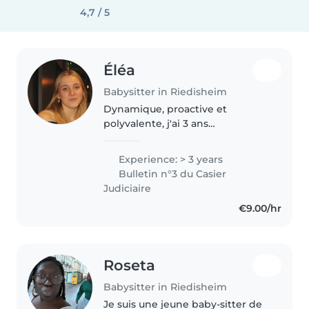
4,7 / 5
Éléa
Babysitter in Riedisheim
Dynamique, proactive et
polyvalente, j'ai 3 ans
d'expérience auprès d'enfants
de tous âges. Scout depuis 9 ans,
Experience: > 3 years
et animatrice au sein des Scouts
Bulletin n°3 du Casier
et Guides de France depuis 3
Judiciaire
ans, je..
€9.00/hr
Roseta
Babysitter in Riedisheim
Je suis une jeune baby-sitter de