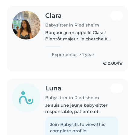
Clara
Babysitter in Riedisheim
Bonjour, je m'appelle Clara !
Bientôt majeur, je cherche à
financer mes études supérieur
en gardant vos enfants !
Experience: > 1 year
Sérieuse, créative, disponible et
€10.00/hr
dynamique je me ferais un
plaisir..
Luna
Babysitter in Riedisheim
Je suis une jeune baby-sitter
responsable, patiente et
créative, idéale pour s'occuper
de vos enfants. Je parle
Join Babysits to view this
couramment le français et
complete profile.