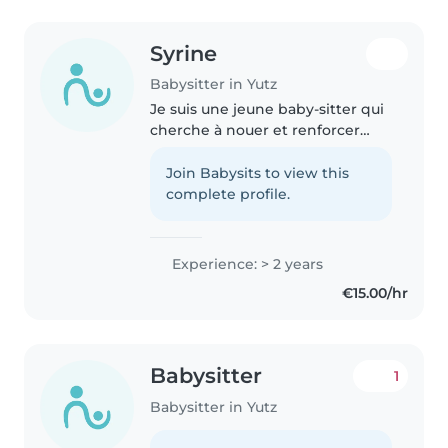
Syrine
Babysitter in Yutz
Je suis une jeune baby-sitter qui
cherche à nouer et renforcer
plus de liens avec les enfants
pour mon futur métier. J'ai déjà
Join Babysits to view this
de l'expérience car j'ai deux
complete profile.
sœurs et un frère dont..
Experience: > 2 years
€15.00/hr
Babysitter
1
Babysitter in Yutz