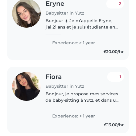
Eryne
2
Babysitter in Yutz
Bonjour ☀️ Je m'appelle Eryne,
j'ai 21 ans et je suis étudiante en
communication et graphisme.
Créative, douce et attentive,
Experience: > 1 year
j'aime accompagner les enfants
€10.00/hr
dans des moments à la fois..
Fiora
1
Babysitter in Yutz
Bonjour, je propose mes services
de baby-sitting à Yutz, et dans un
rayon d'environ 15 km autour. J'ai
l'habitude de m'occuper
Experience: < 1 year
d'enfants de tout âge. J'ai fait
€13.00/hr
des stages en crèche..