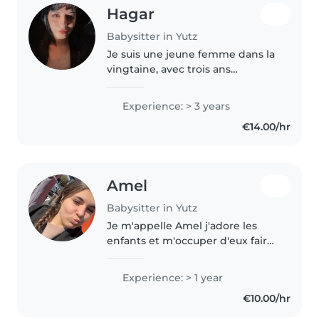
Hagar
Babysitter in Yutz
Je suis une jeune femme dans la
vingtaine, avec trois ans
d'expérience en garde d'enfants,
et je suis à l'aise avec les enfants
Experience: > 3 years
de tous les âges. Je parle
€14.00/hr
couramment le français, l'anglais..
Amel
Babysitter in Yutz
Je m'appelle Amel j'adore les
enfants et m'occuper d'eux faire
des activités avec eux et je suis
calme et patiente
Experience: > 1 year
€10.00/hr