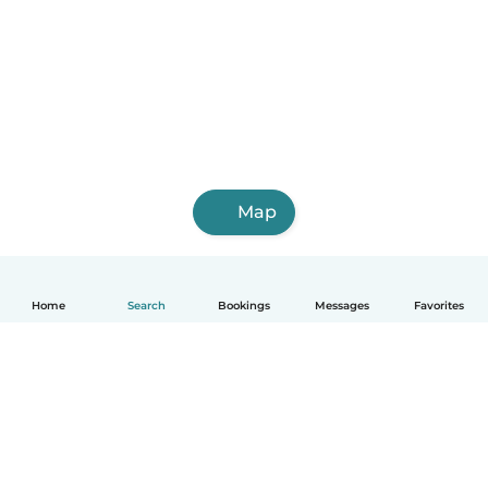
Map
Home
Search
Bookings
Messages
Favorites
English
How it works
Help
Terms & Privacy
Pricing