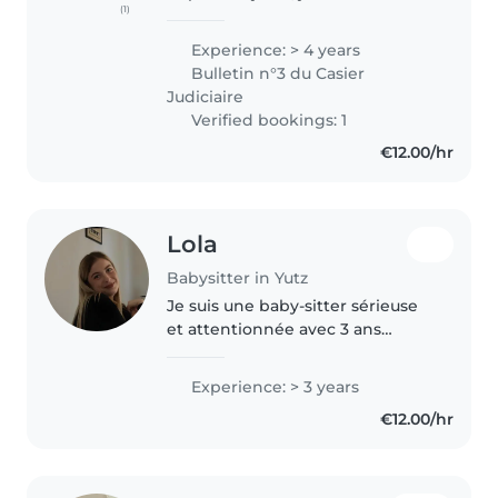
(1)
par un stage en 3 eme puis j'ai
direct fais mon cap petite
Experience: > 4 years
enfance. je travaille en école
Bulletin n°3 du Casier
maternelle mais j'ai déjà
Judiciaire
travaillé..
Verified bookings: 1
€12.00/hr
Lola
Babysitter in Yutz
Je suis une baby-sitter sérieuse
et attentionnée avec 3 ans
d'expérience auprès des bébés,
tout-petits et enfants d'âge
Experience: > 3 years
scolaire. Titulaire d'un CAP Petite
€12.00/hr
Enfance et secouriste, j'aime..