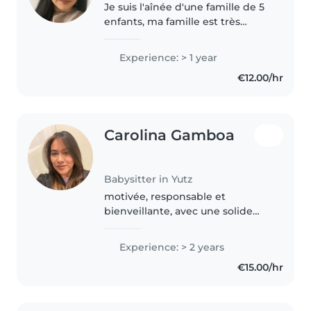
Je suis l'aînée d'une famille de 5
enfants, ma famille est très
nombreuse et j'ai l'habitude de
m'occuper des plus jeunes.
Experience: > 1 year
Même si je n'ai pas de diplôme
€12.00/hr
j'ai énormément d'expérience..
Carolina Gamboa
Babysitter in Yutz
motivée, responsable et
bienveillante, avec une solide
expérience en garde d'enfan en
France et au Luxembourg.
Experience: > 2 years
Patiente, organisée et attentive
€15.00/hr
aux besoins des enfants, je veille
à..