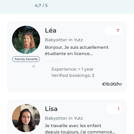
4,7 / 5
Léa
7
Babysitter in Yutz
Bonjour, Je suis actuellement
étudiante en licence
mathématiques informatique
Family favorite
appliquées aux sciences
(1)
Experience: > 1 year
humaines et sociales. J'aime
Verified bookings: 3
m'occuper des enfants et lire. J'ai
€10.00/hr
déjà gardé des..
Lisa
1
Babysitter in Yutz
Je travaille avec les enfant
depuis toujours, j'ai commencé