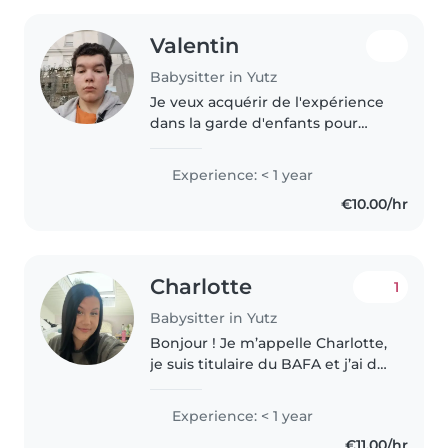
Valentin
Babysitter in Yutz
Je veux acquérir de l'expérience
dans la garde d'enfants pour
réaliser mon projet d'être au pair
en Amérique. Actuellement je
Experience: < 1 year
suis en apprentissage donc mes
€10.00/hr
disponibilités peuvent..
Charlotte
1
Babysitter in Yutz
Bonjour ! Je m’appelle Charlotte,
je suis titulaire du BAFA et j’ai de
l’expérience avec les enfants
grâce à mon expérience en
Experience: < 1 year
centre de loisirs ainsi que au
€11.00/hr
périscolaire. Je propose..