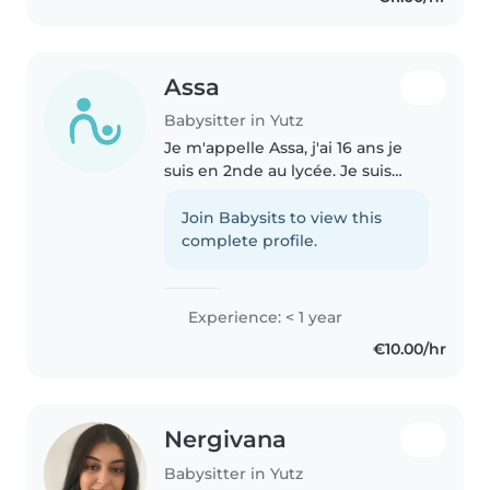
Assa
Babysitter in Yutz
Je m'appelle Assa, j'ai 16 ans je
suis en 2nde au lycée. Je suis
espagnole mais je parle français.
J'ai pas de formation avec les
Join Babysits to view this
enfants, mais j'ai des petits frères
complete profile.
donc j'ai de..
Experience: < 1 year
€10.00/hr
Nergivana
Babysitter in Yutz