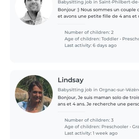
Babysitting job in Saint-Philbert-d
Bonjour :) Nous sommes un couple de trentenaires actifs
et avons une petite fille de 4 ans et
an et demi. Notre besoin commence à partir de la rentrée
de septembre..
Number of children: 2
Age of children:
Toddler
•
Presch
Last activity: 6 days ago
Lindsay
Babysitting job in Orgnac-sur-Vézèr
Bonjour, Je suis maman solo de trois garçons de 14 ans, 11
ans et 4 ans. Je recherche une per
pour garder mes enfants à mon domi
travaille les week-ends,..
Number of children: 3
Age of children:
Preschooler
•
Gr
Last activity: 1 week ago