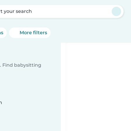
rt your search
ns
More filters
 Find babysitting
n