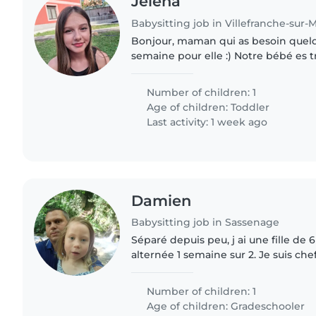
Jelena
Babysitting job in Villefranche-sur-
Bonjour, maman qui as besoin quel
semaine pour elle :) Notre bébé es tr
en plain découverte de la marche alo
condition physique..
Number of children: 1
Age of children:
Toddler
Last activity: 1 week ago
Damien
Babysitting job in Sassenage
Séparé depuis peu, j ai une fille de 
alternée 1 semaine sur 2. Je suis che
commence tôt le matin. Je cherche
partir de septembre..
Number of children: 1
Age of children:
Gradeschooler