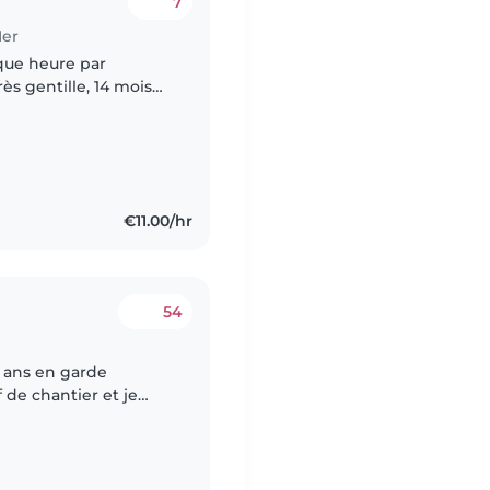
7
Mer
que heure par
ès gentille, 14 mois
rs il faut être en bon
€11.00/hr
54
6 ans en garde
f de chantier et je
 donc une personne à