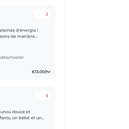
2
 pleines d'énergie !
 soirs de manière
adeschooler
€13.00/hr
5
ounou douce et
fants, un bébé et un
éativité. Disponible à