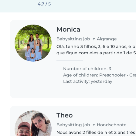
4,7 / 5
Monica
Babysitting job in Algrange
Olá, tenho 3 filhos, 3, 6 e 10 anos, 
que fique com eles a partir de 1 de
7h30, e que as leve ao périscolaire. 
carinhosos e amigáveis.
Number of children: 3
Age of children:
Preschooler
•
Gr
Last activity: yesterday
Theo
Babysitting job in Hondschoote
Nous avons 2 filles de 4 et 2 ans trè