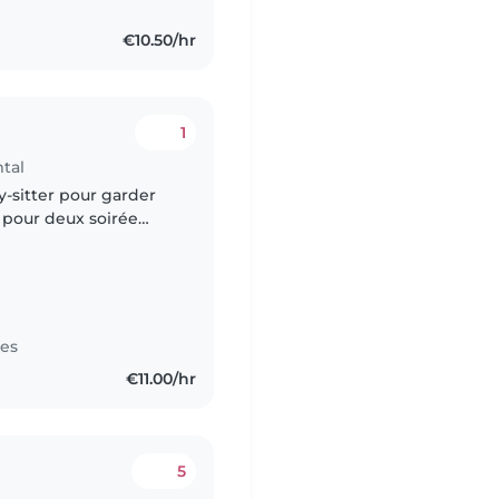
€10.50/hr
1
mtal
-sitter pour garder
 pour deux soirée
07 pendant nos
tes
€11.00/hr
5