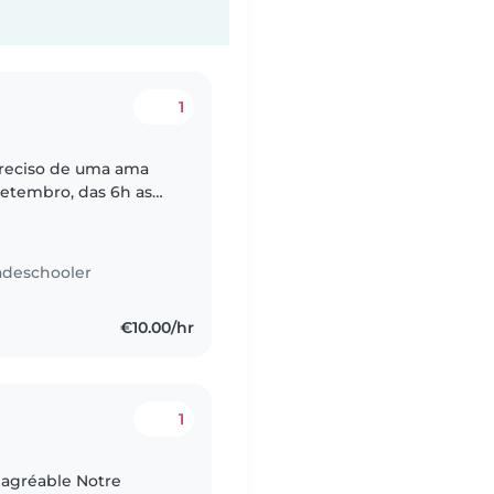
1
e preciso de uma ama
 Setembro, das 6h as
Eles são muito
adeschooler
€10.00/hr
1
s agréable Notre