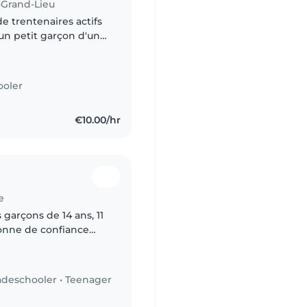
e-Grand-Lieu
 un petit garçon d'un
ooler
€10.00/hr
e
sonne de confiance
cile lorsque je
adeschooler
•
Teenager