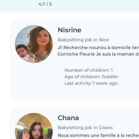
4,7 / 5
Nisrine
Babysitting job in Nice
👶 Recherche nounou à domicile tem
Corniche Fleurie Je suis la maman d'u
mois, calme, souriante et facile à vi
personne bienveillante,..
Number of children: 1
Age of children:
Toddler
Last activity: 1 week ago
Chana
Babysitting job in Gisors
Nous sommes une famille à la reche