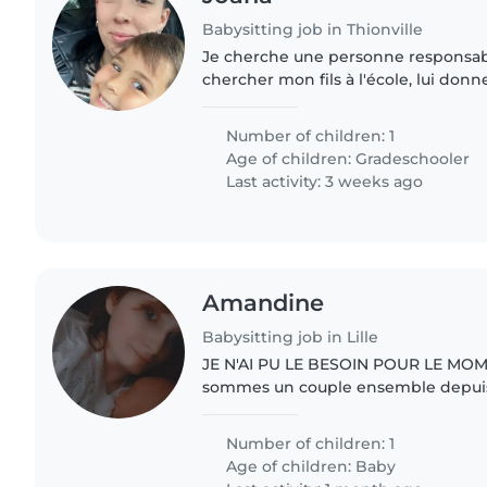
Babysitting job in Thionville
Je cherche une personne responsabl
chercher mon fils à l'école, lui donn
ramener à l'école après la pause de m
besoin que cette..
Number of children: 1
Age of children:
Gradeschooler
Last activity: 3 weeks ago
Amandine
Babysitting job in Lille
JE N'AI PU LE BESOIN POUR LE MOMENT Bonjou
sommes un couple ensemble depuis 
de 27 et 29 ans. Je suis aide-soigna
est agent de sécurité...
Number of children: 1
Age of children:
Baby