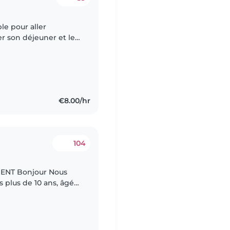
e pour aller
er son déjeuner et le
idi. J'aurais aussi
€8.00/hr
104
r Nous
plus de 10 ans, âgés
nte et mon conjoint