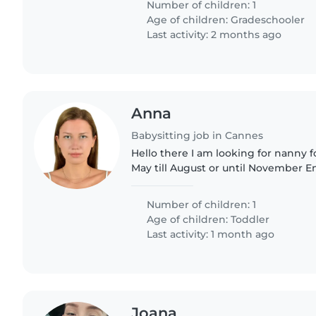
Number of children: 1
Age of children:
Gradeschooler
Last activity: 2 months ago
Anna
Babysitting job in Cannes
Hello there I am looking for nanny 
May till August or until November Energetic Creative
Intelligent Polite With good Englis
Number of children: 1
Age of children:
Toddler
Last activity: 1 month ago
Joana