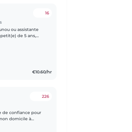
16
s
unou ou assistante
petit(e) de 5 ans,
fectueux(se). Nous
€10.60/hr
226
 mon domicile à