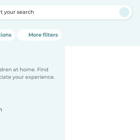
rt your search
tions
More filters
ildren at home. Find
ciate your experience.
n