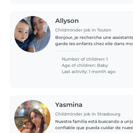
Allyson
Childminder job in Toulon
Bonjour, je recherche une assistante maternelle qui
garde les enfants chez elle dans mo
loin pour les lundi et mardi de 10h
bébé de 6 mois..
Number of children: 1
Age of children:
Baby
Last activity: 1 month ago
Yasmina
Childminder job in Strasbourg
Nuestra familia está buscando a un(a
confiable que pueda cuidar de nuest