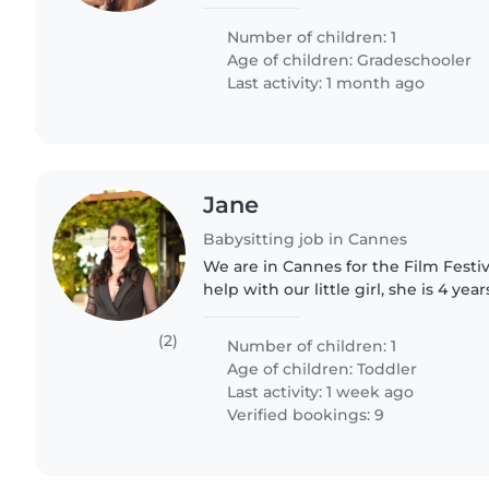
escolar. Es una niña enérgica, curio
necesita atención y diversión...
Number of children: 1
Age of children:
Gradeschooler
Last activity: 1 month ago
Jane
Babysitting job in Cannes
We are in Cannes for the Film Festi
help with our little girl, she is 4 yea
she’s very sweet and happy girl. We 
busy!..
(2)
Number of children: 1
Age of children:
Toddler
Last activity: 1 week ago
Verified bookings: 9