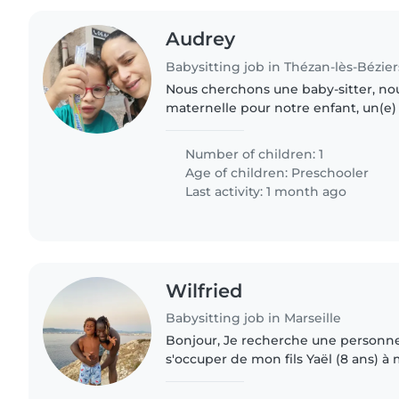
Audrey
Babysitting job in Thézan-lès-Bézier
Nous cherchons une baby-sitter, no
maternelle pour notre enfant, un(e) 
plein(e) d'énergie, curieux(se) et af
sommes une famille..
Number of children: 1
Age of children:
Preschooler
Last activity: 1 month ago
Wilfried
Babysitting job in Marseille
Bonjour, Je recherche une personne de confiance pour
s'occuper de mon fils Yaël (8 ans) à
Marseille. 👶 Missions : • Surveillance le matin • Préparer le
petit-déjeuner..