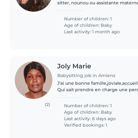
sitter, nounou ou assistante matern
de notre petit garçon d'un an. Notre 
affectueux et..
Number of children: 1
Age of children:
Baby
Last activity: 1 month ago
Joly Marie
Babysitting job in Amiens
J’ai une bonne famille,joviale,accueil
Qui sait prendre en charge une per
sa globalité. Une famille qui a un es
faire..
(2)
Number of children: 1
Age of children:
Baby
Last activity: 6 days ago
Verified bookings: 1