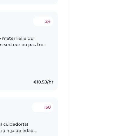
24
n secteur ou pas trop
30 à 16h30 pour mon
€10.58/hr
150
) cuidador(a)
ra hija de edad