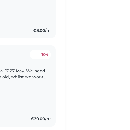
sa y deportiva que
€8.00/hr
104
val 17-27 May. We need
rs old, whilst we work-
will be nearby just
€20.00/hr