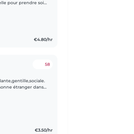
elle pour prendre soin
fils est curieux,
€4.80/hr
58
lante,gentille,sociale.
sonne étranger dans
prit d’équipe,qui sert
€3.50/hr