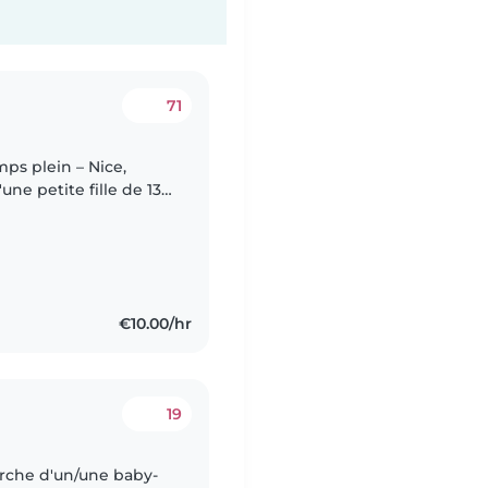
71
ps plein – Nice,
ne petite fille de 13
vre. Je recherche une
€10.00/hr
19
rche d'un/une baby-