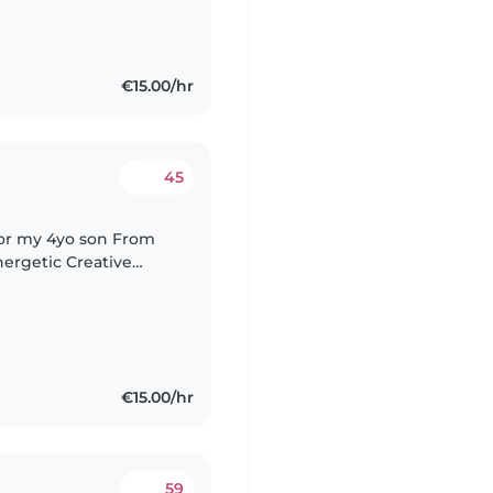
€15.00/hr
45
for my 4yo son From
h
€15.00/hr
59