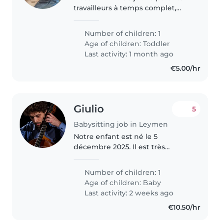
travailleurs à temps complet,
notre fille de 3 ans est : -
Respectueuse - affectueuse -
Number of children: 1
créatif - énergique (pas
Age of children:
Toddler
turbulente) - agréable (enfant,
Last activity: 1 month ago
animaux..
€5.00/hr
Giulio
5
Babysitting job in Leymen
Notre enfant est né le 5
décembre 2025. Il est très
curieux et aimable. Il aime jouer
et il est très énergique. Nous
Number of children: 1
sommes tous les deux musiciens
Age of children:
Baby
et professeurs de musique.
Last activity: 2 weeks ago
€10.50/hr