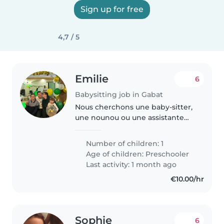
Sign up for free
4,7 / 5
Emilie
6
Babysitting job in Gabat
Nous cherchons une baby-sitter,
une nounou ou une assistante
maternelle pour notre enfant en
âge préscolaire, énergique et
Number of children: 1
joueur. Il adore explorer et
Age of children:
Preschooler
apprendre de nouvelles choses...
Last activity: 1 month ago
€10.00/hr
Sophie
6