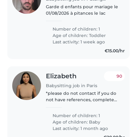
Garde d enfants pour mariage le
01/08/2026 à pitances le lac
Number of children: 1
Age of children:
Toddler
Last activity: 1 week ago
€15.00/hr
Elizabeth
90
Babysitting job in Paris
*please do not contact if you do
not have references, completed
education or professional
experience in child care* Hello!
Number of children: 1
I'm a Mexican-American living in
Age of children:
Baby
Paris with my husband and..
Last activity: 1 month ago