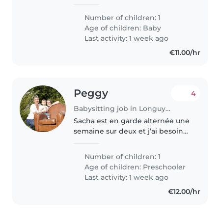
reprendre une activité
professionnelle mi-juillet à
Number of children: 1
temps partiel et à partir d'août à
Age of children:
Baby
temps plein Je préfère les baby-
Last activity: 1 week ago
sitter..
€11.00/hr
Peggy
4
Babysitting job in Longuyon
Sacha est en garde alternée une
semaine sur deux et j’ai besoin
d’aide le matin à partir de 6h et
pour le déposer à l’école à 8h30
Number of children: 1
Nous avons un petit chat à la
Age of children:
Preschooler
maison qui ne sors..
Last activity: 1 week ago
€12.00/hr