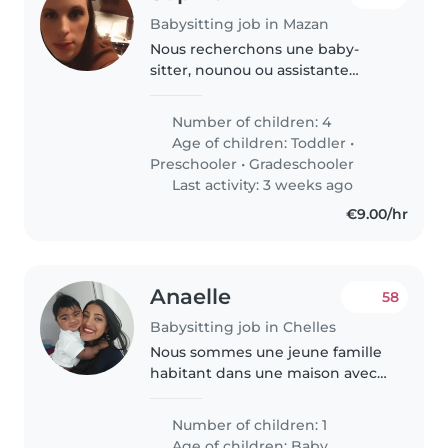
Babysitting job in Mazan
Nous recherchons une baby-
sitter, nounou ou assistante
maternelle pour garder nos 4
enfants chez nous. Nos enfants
Number of children: 4
sont énergiques, bavards et
Age of children:
Toddler
•
joueurs. Nous avons besoin de
Preschooler
•
Gradeschooler
quelqu'un..
Last activity: 3 weeks ago
€9.00/hr
Anaelle
58
Babysitting job in Chelles
Nous sommes une jeune famille
habitant dans une maison avec
jardin Mon époux est directeur
associatif et je travaille en école
Number of children: 1
d'ingénieur. Nous aurions besoin
Age of children:
Baby