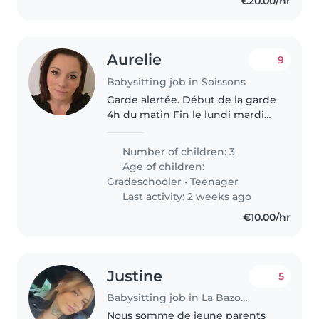
€20.00/hr
Aurelie
9
Babysitting job in Soissons
Garde alertée. Début de la garde
4h du matin Fin le lundi mardi
jeudi et vendredi 08h20 a
deposer a l'école Le mercredi
Number of children: 3
13h30
Age of children:
Gradeschooler
•
Teenager
Last activity: 2 weeks ago
€10.00/hr
Justine
5
Babysitting job in La Bazoche-Gouet
Nous somme de jeune parents