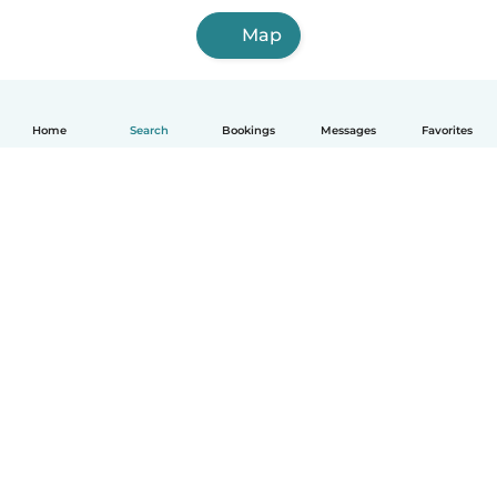
Map
Home
Search
Bookings
Messages
Favorites
English
How it works
Help
Terms & Privacy
Pricing
Company details
Babysits for Work
Community standards