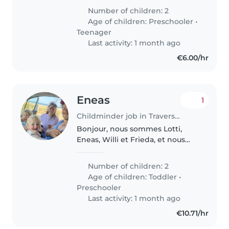
enfants, un enfant en âge
Number of children: 2
préscolaire et un adolescent. Nos
Age of children:
Preschooler
•
enfants sont énergiques,
Teenager
amicaux..
Last activity: 1 month ago
€6.00/hr
Eneas
1
Childminder job in Traversères
Bonjour, nous sommes Lotti,
Eneas, Willi et Frieda, et nous
venons d'Allemagne. Nous vivons
depuis quelques années dans
Number of children: 2
une petite ferme où nous
Age of children:
Toddler
•
cultivons des plantes
Preschooler
médicinales...
Last activity: 1 month ago
€10.71/hr