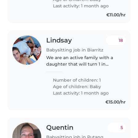
de quelqu'un qui viendrait..
Last activity: 1 month ago
€11.00/hr
Lindsay
18
Babysitting job in Biarritz
We are an active family with a
daughter that will turn 1 in
September. Looking for
somebody 3-4 days a week.
Number of children: 1
Age of children:
Baby
Last activity: 1 month ago
€15.00/hr
Quentin
5
Babysitting job in Putanges-le-Lac