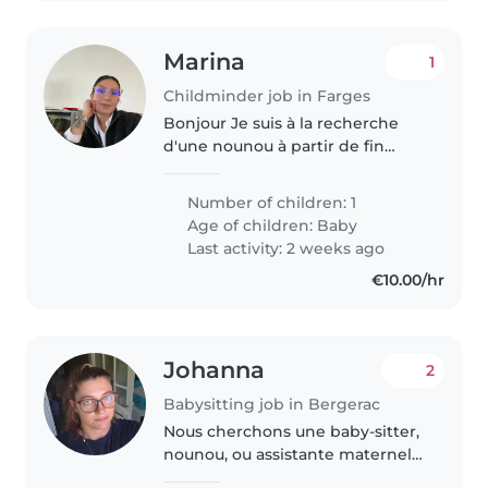
Marina
1
Childminder job in Farges
Bonjour Je suis à la recherche
d'une nounou à partir de fin
mars 2027 jusqu'à mi août ou fin
juillet en fonction des
Number of children: 1
disponibilités
Age of children:
Baby
Last activity: 2 weeks ago
€10.00/hr
Johanna
2
Babysitting job in Bergerac
Nous cherchons une baby-sitter,
nounou, ou assistante maternelle
pour s'occuper de nos deux