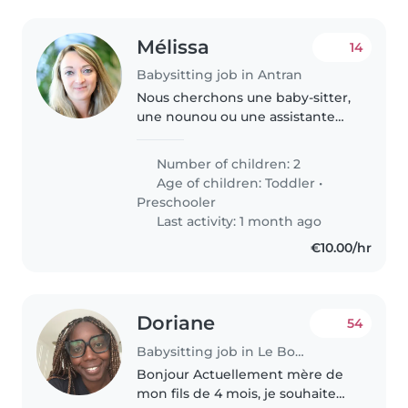
Mélissa
14
Babysitting job in Antran
Nous cherchons une baby-sitter,
une nounou ou une assistante
maternelle pour s'occuper de
mon fils en bas âge. il est
Number of children: 2
énergiques, joueurs et
Age of children:
Toddler
•
affectueux. Nous avons un chien
Preschooler
et trois..
Last activity: 1 month ago
€10.00/hr
Doriane
54
Babysitting job in Le Bourget
Bonjour Actuellement mère de
mon fils de 4 mois, je souhaite