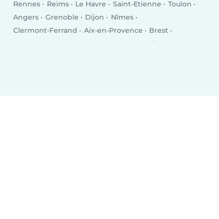
Rennes
Reims
Le Havre
Saint-Etienne
Toulon
Angers
Grenoble
Dijon
Nîmes
Clermont-Ferrand
Aix-en-Provence
Brest
Le Mans
Amiens
Tours
Limoges
Villeurbanne
Besançon
Metz
Orléans
Mulhouse
Montreuil
Perpignan
Caen
Boulogne-Billancourt
Nancy