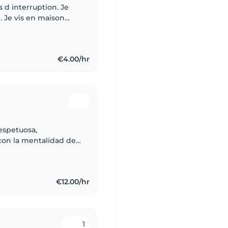
 d interruption. Je
on
€4.00/hr
espetuosa,
con la mentalidad de
idad de aprender
.
€12.00/hr
1