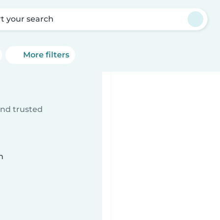
rt your search
More filters
ind trusted
n