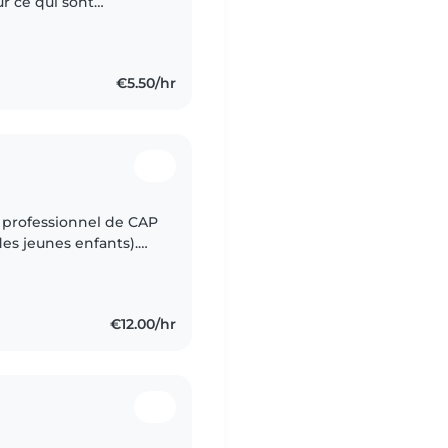
ur ce qui sont
méro ou par émail
€5.50/hr
s jeunes enfants).
he et école maternelle
€12.00/hr