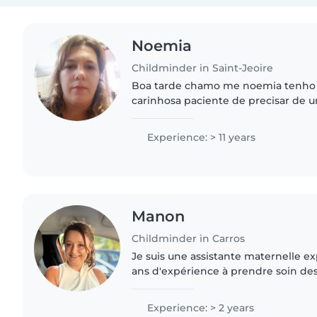
Noemia
Childminder in Saint-Jeoire
Boa tarde chamo me noemia tenho 3
carinhosa paciente de precisar de
empregada domestica nao hesite sera um prazer me
ocupar dos seus filhos..
Experience: > 11 years
Manon
Childminder in Carros
Je suis une assistante maternelle e
ans d'expérience à prendre soin des 
certifiée en premiers secours et j'ai
travailler avec des..
Experience: > 2 years