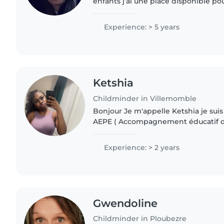
enfants j’ai une place disponible po
intéressés appelez-moi sur mon nu
indiqué sur le site..
Experience: > 5 years
Ketshia
Childminder in Villemomble
Bonjour Je m'appelle Ketshia je suis professionnel de CAP
AEPE ( Accompagnement éducatif de
J'ai fait effectué un stage à la crèc
auprès d'enfants..
Experience: > 2 years
Gwendoline
Childminder in Ploubezre