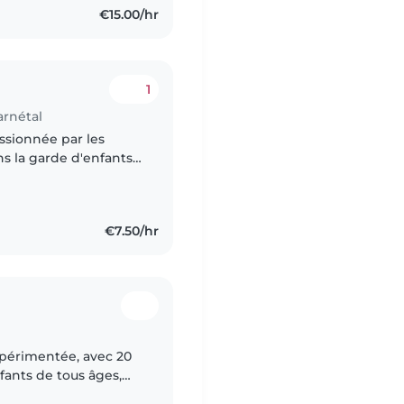
€15.00/hr
1
arnétal
ssionnée par les
ns la garde d'enfants
ap AEPE en alternance
€7.50/hr
xpérimentée, avec 20
fants de tous âges,
fiée en premiers soins