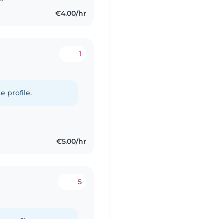
€4.00/hr
1
e profile.
€5.00/hr
5