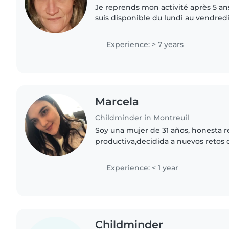
Je reprends mon activité après 5 ans
suis disponible du lundi au vendredi. Je vis en mais
avec jardin. Je propose diverses activités et sorties en
fonction des..
Experience: > 7 years
Marcela
Childminder in Montreuil
Soy una mujer de 31 años, honesta r
productiva,decidida a nuevos retos 
cada día ser mejor con buena activ
responsable y muy puntual quisiera.
Experience: < 1 year
Childminder