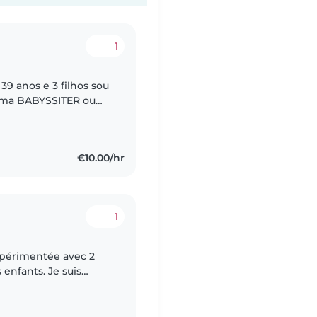
1
9 anos e 3 filhos sou
 uma BABYSSITER ou
€10.00/hr
1
xpérimentée avec 2
enfants. Je suis
 de l'expérience à