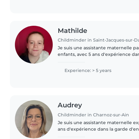
Mathilde
Childminder in Saint-Jacques-sur-D
Je suis une assistante maternelle pa
enfants, avec 5 ans d'expérience da
de tous âges. Je suis titulaire du C
et je parle..
Experience: > 5 years
Audrey
Childminder in Charnoz-sur-Ain
Je suis une assistante maternelle e
ans d'expérience dans la garde d'en
des bébés aux écoliers. Je suis certi