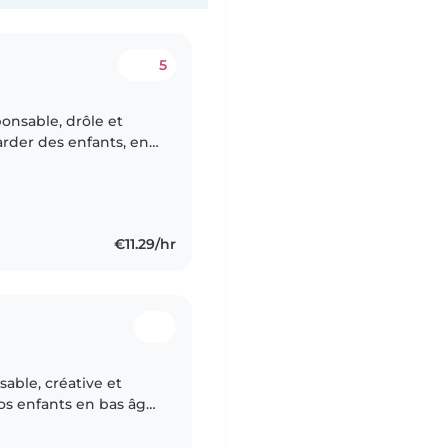
5
onsable, drôle et
garder des enfants, en
s. Bien que je ne sois
€11.29/hr
sable, créative et
os enfants en bas âge,
que je n'aie pas