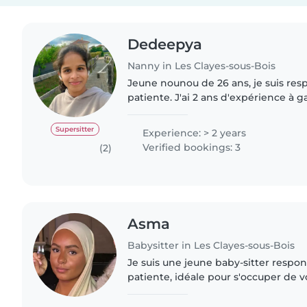
Dedeepya
Nanny in Les Clayes-sous-Bois
Jeune nounou de 26 ans, je suis resp
patiente. J'ai 2 ans d'expérience à 
particulier de jeunes enfants de 2 an
pas certifiée..
Supersitter
Experience: > 2 years
Verified bookings: 3
(2)
Asma
Babysitter in Les Clayes-sous-Bois
Je suis une jeune baby-sitter respon
patiente, idéale pour s'occuper de v
en âge préscolaire et scolaire. Bien 
encore d'expérience..