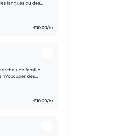
 des langues ou des
le français et arabe.
€10.00/hr
 cherche une famille
ais m'occuper des
'âge, j'ai fait un
€10.00/hr