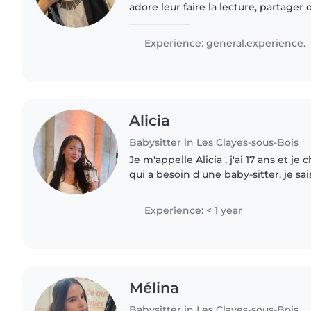
adore leur faire la lecture, partager
activités créatives. Polyglotte, je par
Dynamique..
Experience: general.experience.
Alicia
Babysitter in Les Clayes-sous-Bois
Je m'appelle Alicia , j'ai 17 ans et je
qui a besoin d'une baby-sitter, je s
enfants de n'importe quelle tranche d
stage en crèche..
Experience: < 1 year
Mélina
Babysitter in Les Clayes-sous-Bois