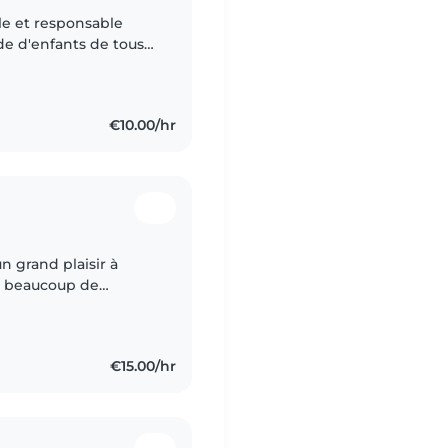
ôle et responsable
de d'enfants de tous
ude de garder mes 3
€10.00/hr
ec beaucoup de
r mes services de
€15.00/hr