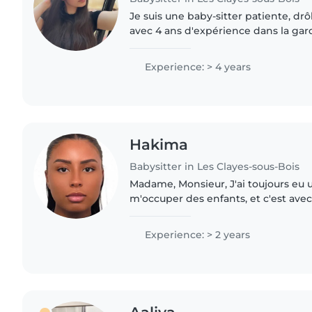
Je suis une baby-sitter patiente, dr
avec 4 ans d'expérience dans la gar
les âges. J'ai également pour habit
petites sœurs..
Experience: > 4 years
Hakima
Babysitter in Les Clayes-sous-Bois
Madame, Monsieur, J'ai toujours eu un grand plaisir à
m'occuper des enfants, et c'est av
motivation que je souhaite propose
babysitting. Ayant déjà..
Experience: > 2 years