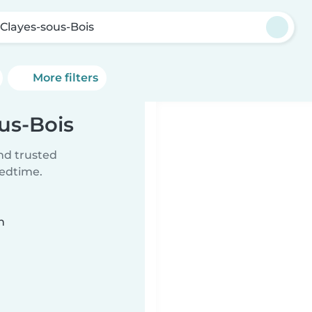
 Clayes-sous-Bois
More filters
ous-Bois
ind trusted
bedtime.
n