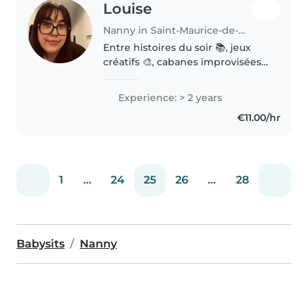
Louise
Nanny in Saint-Maurice-de-Beynost
Entre histoires du soir 📚, jeux
créatifs 🎨, cabanes improvisées
et fous rires, j'aime créer un
environnement où les enfants se
Experience: > 2 years
sentent en confiance. Grâce à
€11.00/hr
mon expérience auprès des..
1
...
24
25
26
...
28
Babysits
Nanny