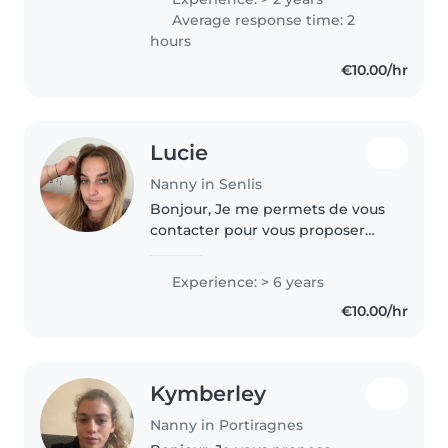
toujours aimé être au contact
Average response time: 2
des enfants et j'apprécie
hours
beaucoup..
€10.00/hr
Lucie
Nanny in Senlis
Bonjour, Je me permets de vous
contacter pour vous proposer
mes services de garde d'enfant à
partir de la rentrée de
Experience: > 6 years
septembre. Je suis diplômée du
€10.00/hr
CAP Petite Enfance et j'ai
travaillé..
Kymberley
Nanny in Portiragnes