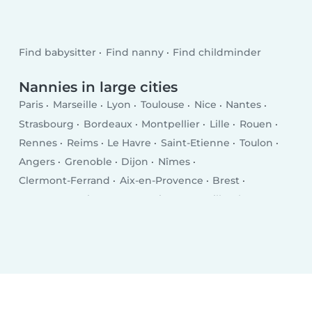
Find babysitter
Find nanny
Find childminder
Nannies in large cities
Paris
Marseille
Lyon
Toulouse
Nice
Nantes
Strasbourg
Bordeaux
Montpellier
Lille
Rouen
Rennes
Reims
Le Havre
Saint-Etienne
Toulon
Angers
Grenoble
Dijon
Nîmes
Clermont-Ferrand
Aix-en-Provence
Brest
Le Mans
Amiens
Tours
Limoges
Villeurbanne
Besançon
Metz
Orléans
Mulhouse
Montreuil
Perpignan
Caen
Boulogne-Billancourt
Nancy