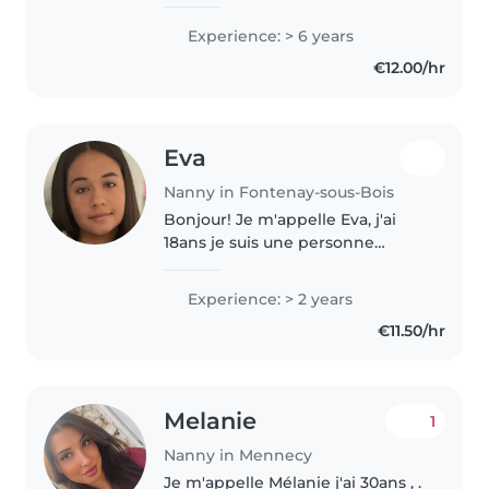
expérimentée pour prendre soin
de vos enfants. Avec plus de 6
Experience: > 6 years
ans d'expérience ,le BAFA et un
€12.00/hr
CAP petite enfance, j'anime des..
Eva
Nanny in Fontenay-sous-Bois
Bonjour! Je m'appelle Eva, j'ai
18ans je suis une personne
sérieuse, calme , patiente et
créative. J'aime m'occuper des
Experience: > 2 years
enfants jouer avec eux , leur
€11.50/hr
proposer des activités adaptées..
Melanie
1
Nanny in Mennecy
Je m'appelle Mélanie j'ai 30ans , .