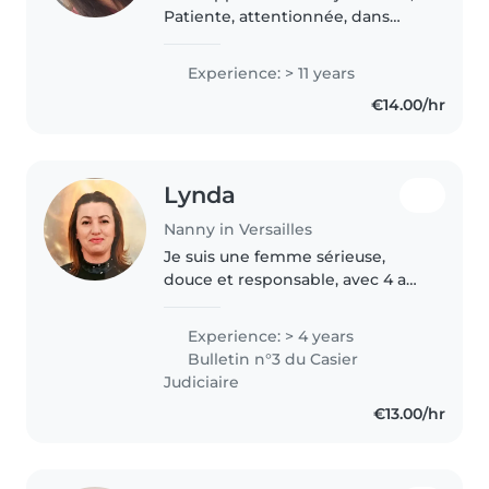
Patiente, attentionnée, dans
l'écoute et l'échange. Je suis
dans le domaine de la petite
Experience: > 11 years
enfance depuis 11 ans. J'ai pu
€14.00/hr
travailler dans de grande..
Lynda
Nanny in Versailles
Je suis une femme sérieuse,
douce et responsable, avec 4 ans
d'expérience auprès d'enfants
de 0 à 3 ans, propose garde
Experience: > 4 years
d'enfants à Versailles : ✔ en
Bulletin n°3 du Casier
soirée ✔ le week-end Habituée
Judiciaire
aux..
€13.00/hr