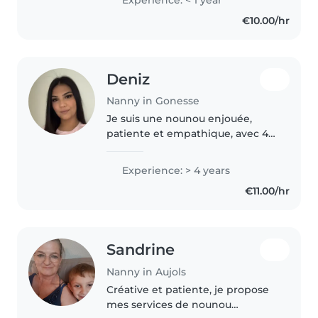
physique!Je suis à la disponibilité
€10.00/hr
de tous
Deniz
Nanny in Gonesse
Je suis une nounou enjouée,
patiente et empathique, avec 4
ans d'expérience à m'occuper
d'enfants de tous âges. Je parle
Experience: > 4 years
français et turc, ce qui peut être
€11.00/hr
un atout pour les familles..
Sandrine
Nanny in Aujols
Créative et patiente, je propose
mes services de nounou