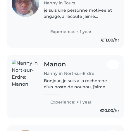
Nanny in Tours
je suis une personne motivée et
angagé, a l'écoute jaime
apprendre les nouvelles
competence et je m'adapte en
Experience: < 1 year
fonction de l'endroit où je me
€11.00/hr
trouve
Manon
Nanny in Nort-sur-Erdre
Bonjour, je suis a la recherche
d'un poste de nounou, j'aime
beaucoup m'occuper des bébé,
Je suis patiente, sérieuse et à
Experience: < 1 year
l'écoute des besoins de chacuns.
€10.00/hr
J'ai fait plusieurs stages..