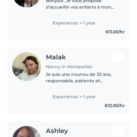
Bonjour, Je vous propose
d'accueillir vos enfants à mon
domicile dans un cadre
sécurisant, bienveillant et adapté
Experience: < 1 year
à leurs besoins. J'ai eu l'occasion
€11.00/hr
de garder, de septembre à
février,..
Malak
Nanny in Montpellier
Je suis une nounou de 33 ans,
responsable, patiente et
attentive. J'ai 1 an d'expérience
auprès des bébés, des tout-
Experience: > 1 year
petits et des enfants d'âge
€12.00/hr
préscolaire. Bien que je n'aie pas
de..
Ashley