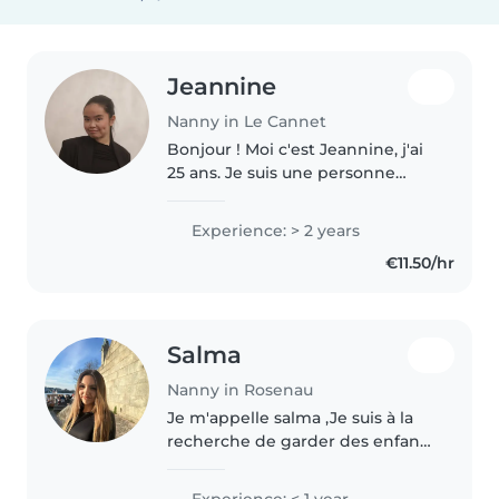
Jeannine
Nanny in Le Cannet
Bonjour ! Moi c'est Jeannine, j'ai
25 ans. Je suis une personne
douce, patiente et toujours de
bonne humeur. J'aime passer du
Experience: > 2 years
temps avec les enfants, jouer
€11.50/hr
avec eux, faire des activités,..
Salma
Nanny in Rosenau
Je m'appelle salma ,Je suis à la
recherche de garder des enfant
,J'ai l'habitude de garder des
enfant Avec des Handicape
Experience: < 1 year