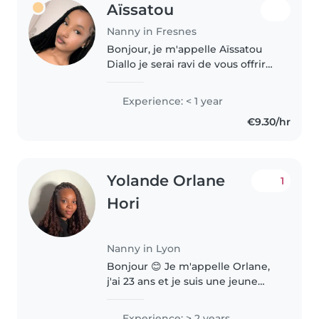
Aïssatou
Nanny in Fresnes
Bonjour, je m'appelle Aïssatou
Diallo je serai ravi de vous offrir
mes services. J'ai un petit frère
de 4 ans que je garde tout le
Experience: < 1 year
temps , dans la vie en dehors
€9.30/hr
des cours j'aime bien..
Yolande Orlane
1
Hori
Nanny in Lyon
Bonjour 😊 Je m'appelle Orlane,
j'ai 23 ans et je suis une jeune
femme douce, souriante,
patiente et très à l'écoute. J'ai
Experience: > 2 years