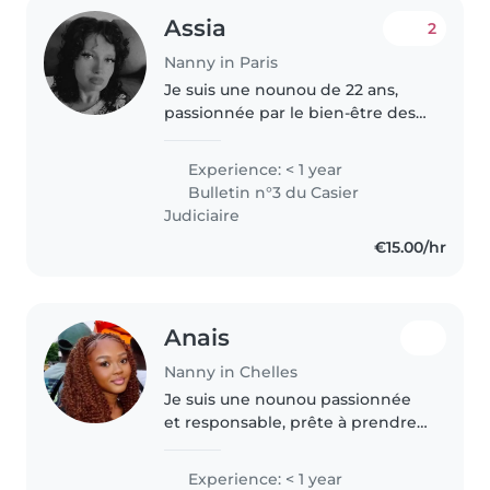
Assia
2
Nanny in Paris
Je suis une nounou de 22 ans,
passionnée par le bien-être des
enfants et maman de trois
enfants , j'ai suivi une formation
Experience: < 1 year
en petite enfance et je suis prête
Bulletin n°3 du Casier
à prendre soin de vos..
Judiciaire
€15.00/hr
Anais
Nanny in Chelles
Je suis une nounou passionnée
et responsable, prête à prendre
soin de vos enfants avec
attention. Bien que je n'aie pas
Experience: < 1 year