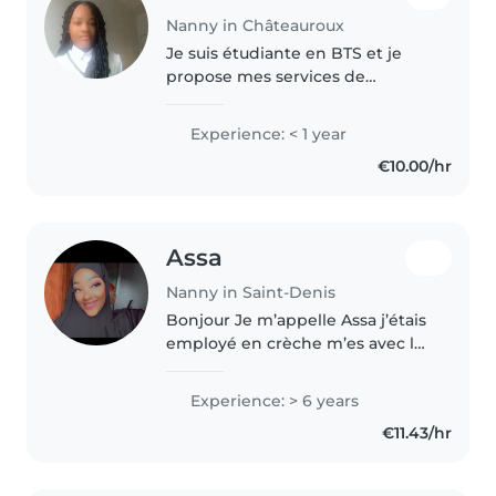
Nanny in Châteauroux
Je suis étudiante en BTS et je
propose mes services de
babysitting j'ai de l'expérience à
travers mes frères et sœurs et je
Experience: < 1 year
suis patiente et à l'écoute des
€10.00/hr
enfants
Assa
Nanny in Saint-Denis
Bonjour Je m’appelle Assa j’étais
employé en crèche m’es avec la
venue de mon enfant j’ai du
m’arrêter de travailler du coup je
Experience: > 6 years
veux me remettre un peu dans
€11.43/hr
le bain en effectuant..