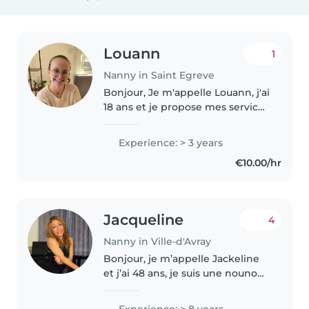
Louann
1
Nanny in Saint Egreve
Bonjour, Je m'appelle Louann, j'ai
18 ans et je propose mes services
de babysitting. Je garde des
enfants depuis plus de deux ans
Experience: > 3 years
auprès de familles aux besoins
€10.00/hr
variés, avec des enfants..
Jacqueline
4
Nanny in Ville-d'Avray
Bonjour, je m’appelle Jackeline
et j’ai 48 ans, je suis une nounou
expérimentée, d'origine
péruvienne, avec 8 ans
Experience: > 8 years