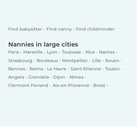
Find babysitter
Find nanny
Find childminder
Nannies in large cities
Paris
Marseille
Lyon
Toulouse
Nice
Nantes
Strasbourg
Bordeaux
Montpellier
Lille
Rouen
Rennes
Reims
Le Havre
Saint-Etienne
Toulon
Angers
Grenoble
Dijon
Nîmes
Clermont-Ferrand
Aix-en-Provence
Brest
Le Mans
Amiens
Tours
Limoges
Villeurbanne
Besançon
Metz
Orléans
Mulhouse
Montreuil
Perpignan
Caen
Boulogne-Billancourt
Nancy