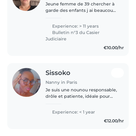
Jeune femme de 39 chercher à
garde des enfants j ai beaucoup
d expérience dans se domaine la
j ai également un cap de petite
Experience: > 11 years
enfance depuis plusieurs années
Bulletin n°3 du Casier
je travaille pendant 9..
Judiciaire
€10.00/hr
Sissoko
Nanny in Paris
Je suis une nounou responsable,
drôle et patiente, idéale pour
s'occuper des bébés. Étudiante,
je n'ai pas d'expérience
Experience: < 1 year
professionnelle, mais je suis très
€12.00/hr
à l'aise avec les enfants..