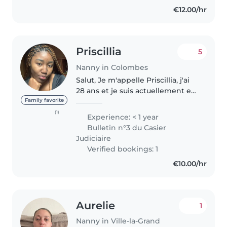
encore beaucoup d'expérience,
€12.00/hr
je suis créative et je sais
m'occuper..
Priscillia
5
Nanny in Colombes
Salut, Je m'appelle Priscillia, j'ai
28 ans et je suis actuellement en
Master 1 en Hôtellerie et
Family favorite
Tourisme. En tant qu’aînée d’une
(1)
Experience: < 1 year
fratrie de 9 enfants et issue
Bulletin n°3 du Casier
d’une grande famille,..
Judiciaire
Verified bookings: 1
€10.00/hr
Aurelie
1
Nanny in Ville-la-Grand