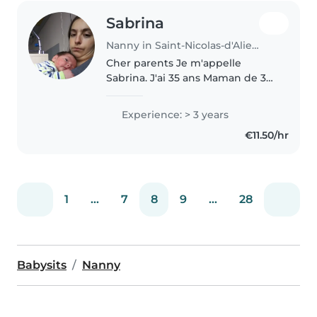
Sabrina
Nanny in Saint-Nicolas-d'Aliermont
Cher parents Je m'appelle
Sabrina. J'ai 35 ans Maman de 3
enfants Je suis titulaire du CAP
en milieu familial et collective Jai
Experience: > 3 years
une maison avec une cours
€11.50/hr
Maison non fumeur Jai le..
1
...
7
8
9
...
28
Babysits
Nanny