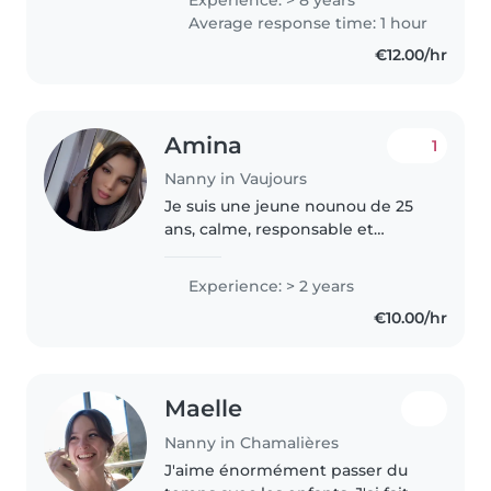
d'expérience auprès de bébés,
Average response time: 1 hour
de jeunes enfants et d'enfants
€12.00/hr
d'âge..
Amina
1
Nanny in Vaujours
Je suis une jeune nounou de 25
ans, calme, responsable et
attentive. Avec 2 ans
d'expérience auprès des bébés,
Experience: > 2 years
je peux offrir des soins de qualité
€10.00/hr
à votre enfant. Je suis
également..
Maelle
Nanny in Chamalières
J'aime énormément passer du