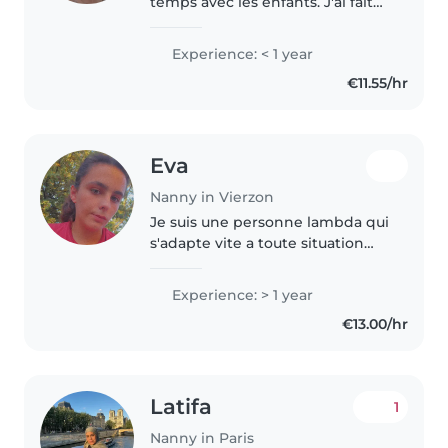
temps avec les enfants. J'ai fait
mon bafa et ça m'a donné
l'opportunité de travailler dans
Experience: < 1 year
un centre de loisirs. J'ai eu
€11.55/hr
plusieurs autres occasions de..
Eva
Nanny in Vierzon
Je suis une personne lambda qui
s'adapte vite a toute situation
déjà fais de la garde d'enfant
dont d'enfant autiste et en
Experience: > 1 year
situation d'anticiper
€13.00/hr
Latifa
1
Nanny in Paris