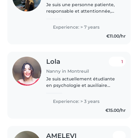
Je suis une personne patiente,
responsable et attentionnée,
avec une vraie passion pour le
contact avec les enfants. J’aime
Experience: > 7 years
proposer des activités créatives,
€11.00/hr
accompagner dans lrs devoirs..
Lola
1
Nanny in Montreuil
Je suis actuellement étudiante
en psychologie et auxiliaire
parentale en auto-entrepreneur.
Je travaille actuellement avec
Experience: > 3 years
l’agence Baby prestige,
€15.00/hr
compétant dans la garde
d’enfants..
AMELEVI